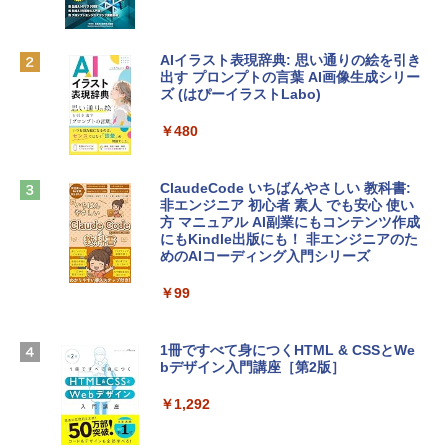
FaceTime HDカメラ、Touch ID - インデ
ィゴ + 3年延長 AppleCare+ for 13インチ
￥1,300
MacBook Neo(A18 Pro)|ダウンロード版
AIイラスト表現辞典: 思い通りの絵を引き
￥162,598
出す プロンプトの言葉 AI画像生成シリー
Robloxギフトカード - 1000 Robux 【限
ズ (はぴーイラストLabo)
定バーチャルアイテムを含む】 【オンラ
インゲームコード】 ロブロックス |オン
tomtoc 360°保護 15.6 16インチ パソコ
ラインコード版
￥480
ンケース Dell NEC Lavie ASUS HP dyna
book Lenovo対応
￥1,600
ClaudeCode いちばんやさしい 教科書:
￥2,952
非エンジニア 初心者 素人 でも安心 使い
方 マニュアル AI副業にもコンテンツ作成
Microsoft Office Home & Business 202
にもKindle出版にも！ 非エンジニアのた
4(最新 永続版)|オンラインコード版|Wind
めのAIコーディング入門シリーズ
Apple 2026 MacBook Air M5チップ搭載
ows11、10/mac対応|PC2台
13インチノートブック：AIとApple Intell
igence、13.6インチLiquid Retinaディ
￥99
￥39,582
スプレイ、16GBユニファイドメモリ、1
TB SSDストレージ、12MPセンターフレ
ームカメラ、日本語キーボード、Touch I
1冊ですべて身につくHTML & CSSとWe
Robloxギフトカード - 2,000 Robux 【限
D - シルバー
bデザイン入門講座［第2版］
定バーチャルアイテムを含む】 【オンラ
インゲームコード】 ロブロックス | オン
￥261,414
ラインコード版
￥1,292
￥3,200