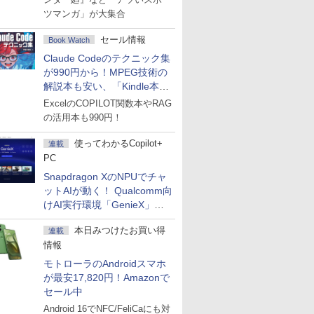
ツマンガ」が大集合
セール情報
Book Watch
Claude Codeのテクニック集
が990円から！MPEG技術の
解説本も安い、「Kindle本サ
マーセール」第2弾開始！
ExcelのCOPILOT関数本やRAG
の活用本も990円！
使ってわかるCopilot+
連載
PC
Snapdragon XのNPUでチャ
ットAIが動く！ Qualcomm向
けAI実行環境「GenieX」を
試してみた
本日みつけたお買い得
連載
情報
モトローラのAndroidスマホ
が最安17,820円！Amazonで
セール中
Android 16でNFC/FeliCaにも対