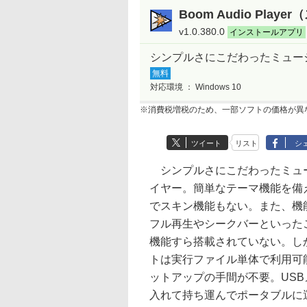
Boom Audio Pla
v1.0.380.0
インストールアプリ
シンプルさにこだわったミュー
無料
対応環境 ：
Windows 10
※消費税増税のため、一部ソフトの価格が異
ツイート
リスト
シ
シンプルさにこだわったミュ
イヤー。簡単なテーマ機能を備
でスキン機能もない。また、機
フル再生やシークバーといった
機能すら搭載されていない。し
トは実行ファイル単体で利用可
ットアップの手間が不要。USB
入れて持ち運んでポータブルに