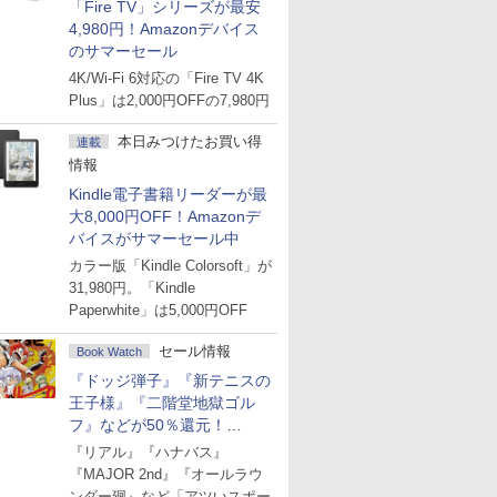
「Fire TV」シリーズが最安
4,980円！Amazonデバイス
のサマーセール
4K/Wi-Fi 6対応の「Fire TV 4K
Plus」は2,000円OFFの7,980円
本日みつけたお買い得
連載
情報
Kindle電子書籍リーダーが最
大8,000円OFF！Amazonデ
バイスがサマーセール中
カラー版「Kindle Colorsoft」が
31,980円。「Kindle
Paperwhite」は5,000円OFF
セール情報
Book Watch
『ドッジ弾子』『新テニスの
王子様』『二階堂地獄ゴル
フ』などが50％還元！
Amazonマンガ週末セール
『リアル』『ハナバス』
『MAJOR 2nd』『オールラウ
ンダー廻』など「アツいスポー