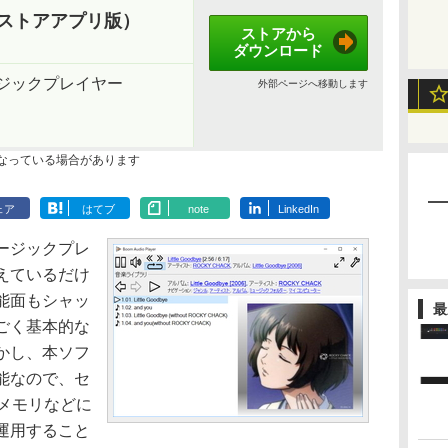
yer（ストアアプリ版）
ストアから
ダウンロード
ジックプレイヤー
外部ページへ移動します
なっている場合があります
ェア
はてブ
note
LinkedIn
ージックプレ
えているだけ
能面もシャッ
最
ごく基本的な
かし、本ソフ
能なので、セ
メモリなどに
運用すること