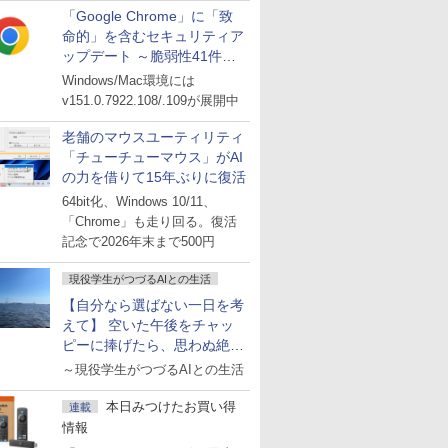
「Google Chrome」に「致
命的」を含むセキュリティア
ップデート ～脆弱性41件に
対処
Windows/Mac環境には
v151.0.7922.108/.109が展開中
老舗のマウスユーティリティ
「チューチューマウス」がAI
の力を借りて15年ぶりに復活
64bit化、Windows 10/11、
「Chrome」も走り回る。復活
記念で2026年末まで500円
現役学生がつづるAIとの生活
【自分なら選ばない一日を考
えて】 空いた午後をチャッ
ピーに捧げたら、思わぬ絶景
に出会った話
～現役学生がつづるAIとの生活
本日みつけたお買い得
連載
情報