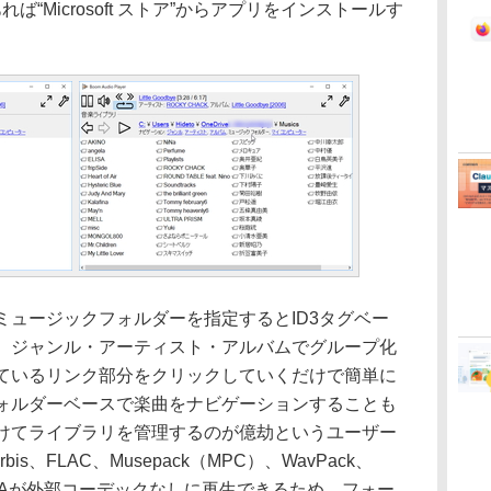
あれば“Microsoft ストア”からアプリをインストールす
ュージックフォルダーを指定するとID3タグベー
、ジャンル・アーティスト・アルバムでグループ化
ているリンク部分をクリックしていくだけで簡単に
ォルダーベースで楽曲をナビゲーションすることも
けてライブラリを管理するのが億劫というユーザー
is、FLAC、Musepack（MPC）、WavPack、
A、WMAが外部コーデックなしに再生できるため、フォー