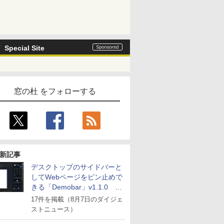
Special Site
窓の杜 をフォローする
新記事
デスクトップのサイドバーと
してWebページをピン止めで
きる「Demobar」v1.1.0 ほ
か
17件を掲載（8月7日のダイジェ
ストニュース）