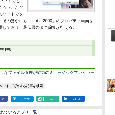
本ソフトでも
だろう。ただ
のソフトでタ
のほかにも「foobar2000」のプロパティ画面を
属しており、最低限のタグ編集が行える。
ome page
プルなファイル管理が魅力のミュージックプレイヤー
ェア
はてブ
note
LinkedIn
されているアプリ一覧