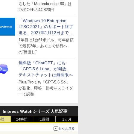
応した「Motorola edge 60」は
25％OFFの44,820円
「Windows 10 Enterprise
LTSC 2021」のサポート終了
迫る、2027年1月12日まで
～ESUは9月1日から販売
1年目は1台61米ドル、毎年倍額
で最長3年。あくまで移行へ
の“橋渡し”
無料版「ChatGPT」にも
「GPT-5.6 Luna」が開放、
テキストチャットは無制限へ
Plus/Proでも「GPT-5.6 Sol」
が強化、即答・熟考をスライダ
ーで調整
Impress Watchシリーズ 人気記事
時間
24時間
1週間
1カ月
もっと見る