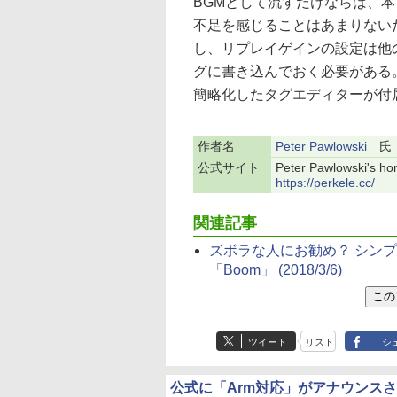
BGMとして流すだけならば、
不足を感じることはあまりない
し、リプレイゲインの設定は他
グに書き込んでおく必要がある。そ
簡略化したタグエディターが付
作者名
Peter Pawlowski
氏
公式サイト
Peter Pawlowski's h
https://perkele.cc/
関連記事
ズボラな人にお勧め？ シン
「Boom」
(2018/3/6)
ツイート
リスト
シ
公式に「Arm対応」がアナウンス