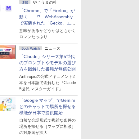
やじうまの杜
連載
「Chrome」で「Firefox」が
動く……!? WebAssembly
で実装された「Gecko」エン
ジン
意味があるかどうかはともかく
ロマンたっぷり
ニュース
Book Watch
「Claude」シリーズ第5世代
のプロンプトやモデルの選び
方を図解した書籍が無償公開
Anthropicの公式ドキュメント2
本を日本語で図解した『Claude
5世代 マスターガイド』
「Google マップ」でGemini
とのチャットで場所を探せる
機能が日本で提供開始
自然な会話形式で複雑な条件の
場所を探せる［マップに相談］
の対象国が拡大