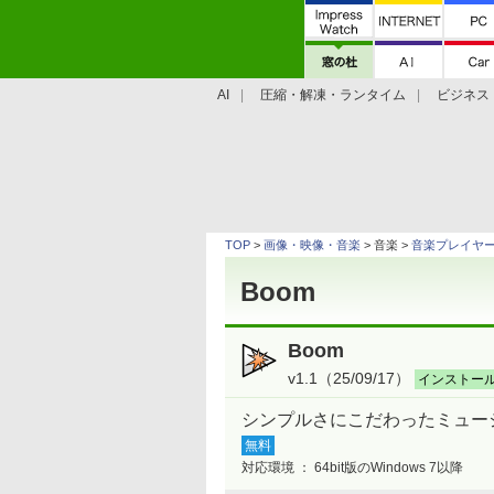
AI
圧縮・解凍・ランタイム
ビジネス
システム・ファイル
学習・プログラミン
TOP
>
画像・映像・音楽
> 音楽 >
音楽プレイヤ
Boom
Boom
v1.1（25/09/17）
インストー
シンプルさにこだわったミュー
無料
対応環境 ：
64bit版のWindows 7以降