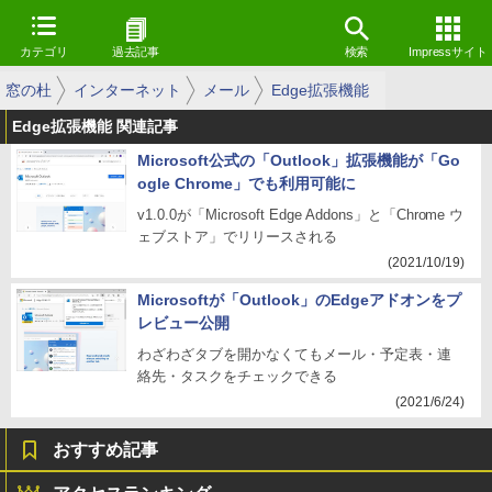
カテゴリ
過去記事
検索
Impressサイト
窓の杜
インターネット
メール
Edge拡張機能
Edge拡張機能 関連記事
Microsoft公式の「Outlook」拡張機能が「Go
ogle Chrome」でも利用可能に
v1.0.0が「Microsoft Edge Addons」と「Chrome ウ
ェブストア」でリリースされる
(2021/10/19)
Microsoftが「Outlook」のEdgeアドオンをプ
レビュー公開
わざわざタブを開かなくてもメール・予定表・連
絡先・タスクをチェックできる
(2021/6/24)
おすすめ記事