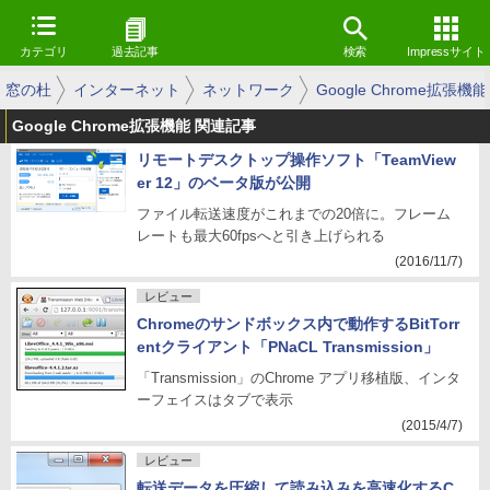
カテゴリ
過去記事
検索
Impressサイト
窓の杜
インターネット
ネットワーク
Google Chrome拡張機能
Google Chrome拡張機能 関連記事
リモートデスクトップ操作ソフト「TeamView
er 12」のベータ版が公開
ファイル転送速度がこれまでの20倍に。フレーム
レートも最大60fpsへと引き上げられる
(2016/11/7)
レビュー
Chromeのサンドボックス内で動作するBitTorr
entクライアント「PNaCL Transmission」
「Transmission」のChrome アプリ移植版、インタ
ーフェイスはタブで表示
(2015/4/7)
レビュー
転送データを圧縮して読み込みを高速化するC