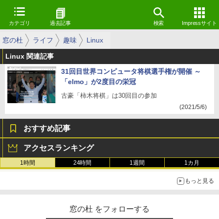
カテゴリ
過去記事
検索
Impressサイト
窓の杜
ライフ
趣味
Linux
Linux 関連記事
31回目世界コンピュータ将棋選手権が開催 ～
「elmo」が2度目の栄冠
古豪「柿木将棋」は30回目の参加
(2021/5/6)
おすすめ記事
アクセスランキング
1時間
24時間
1週間
1カ月
もっと見る
窓の杜 をフォローする