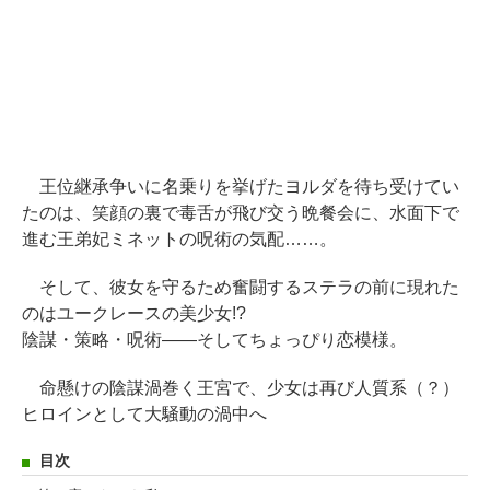
王位継承争いに名乗りを挙げたヨルダを待ち受けてい
たのは、笑顔の裏で毒舌が飛び交う晩餐会に、水面下で
進む王弟妃ミネットの呪術の気配……。
そして、彼女を守るため奮闘するステラの前に現れた
のはユークレースの美少女!?
陰謀・策略・呪術――そしてちょっぴり恋模様。
命懸けの陰謀渦巻く王宮で、少女は再び人質系（？）
ヒロインとして大騒動の渦中へ
目次