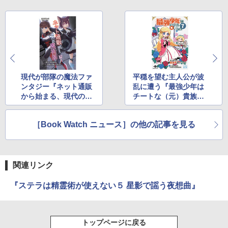
現代が部隊の魔法ファ
平穏を望む主人公が波
ンタジー『ネット通販
乱に遭う『最強少年は
から始まる、現代の魔
チートな（元）貴族だ
術師』12巻が発売
った』7巻が発売
［Book Watch ニュース］の他の記事を見る
関連リンク
『ステラは精霊術が使えない５ 星影で謡う夜想曲』
トップページに戻る