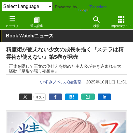
Powered by
Translate
窓の杜
電子書籍・本
小説
Kindle
カテゴリ
過去記事
検索
Impressサイト
Book Watch/ニュース
精霊術が使えない少女の成長を描く『ステラは精
霊術が使えない』第5巻が発売
正体を隠して王女の側仕えを始めた主人公が巻き込まれる大
騒動『星影で謡う夜想曲』
いずみノベルズ編集部
2025年10月1日 11:51
リスト