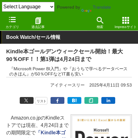
Powered by
Translate
窓の杜
電子書籍・本
Office
Kindle
カテゴリ
過去記事
検索
Impressサイト
Book Watch/セール情報
Kindle本ゴールデンウィークセール開始！最大
90％OFF！！第1弾は4月24日まで
『Microsoft Power BI入門』や『おうちで学べるデータベース
のきほん』が50％OFFなどIT書も安い
アイティースリー
2025年4月11日 09:53
リスト
Amazon.co.jpのKindleス
トアでは現在、4月24日まで
の期間限定で
「Kindle本ゴ