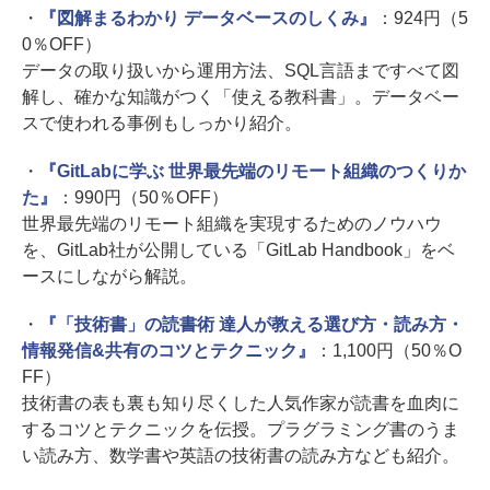
・
『図解まるわかり データベースのしくみ』
：924円（5
0％OFF）
データの取り扱いから運用方法、SQL言語まですべて図
解し、確かな知識がつく「使える教科書」。データベー
スで使われる事例もしっかり紹介。
・
『GitLabに学ぶ 世界最先端のリモート組織のつくりか
た』
：990円（50％OFF）
世界最先端のリモート組織を実現するためのノウハウ
を、GitLab社が公開している「GitLab Handbook」をベ
ースにしながら解説。
・
『「技術書」の読書術 達人が教える選び方・読み方・
情報発信&共有のコツとテクニック』
：1,100円（50％O
FF）
技術書の表も裏も知り尽くした人気作家が読書を血肉に
するコツとテクニックを伝授。プラグラミング書のうま
い読み方、数学書や英語の技術書の読み方なども紹介。