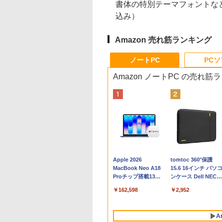
書体の特別テーマフォントなど
込み）
Amazon 売れ筋ランキング
ノートPC
PC
Amazon ノートPC の売れ筋
Apple 2026
tomtoc 360°保護
MacBook Neo A18
15.6 16インチ パソ
Proチップ搭載13イ
ンケース Dell NEC
ンチノートブック：
Lavie ASUS HP
￥162,598
￥2,952
AIとApple
dynabook Lenovo
Intelligence、Liquid
対応
Retinaディスプレ
A
イ、8GBメモリ、