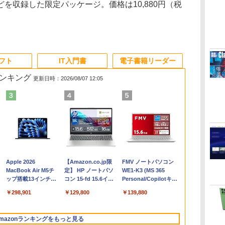
を収録した限定パッケージ。価格は10,880円（税
ソフト
IT入門書
電子書籍リーダー
ランキング
更新日時：2026/08/07 12:05
Apple 2026
【Amazon.co.jp限
FMV ノートパソコン
コ
MacBook Air M5チ
定】 HP ノートパソ
WE1-K3 (MS 365
ップ搭載13インチノ
コン 15-fd 15.6イン
Personal/Copilotキー
ートブック：AIと
チ 16GBメモリ
搭載/Win 11/15.6
￥298,901
￥129,800
￥139,880
Apple Intelligence、
512GB SSD インテ
型/Core i5/16GB/SSD
13.6インチLiquid
ル Core 5
512GB/ホワイト)
Retinaディスプレ
FMVWK3E15W_AZ
mazonランキングをもっと見る
イ、24GBユニファイ