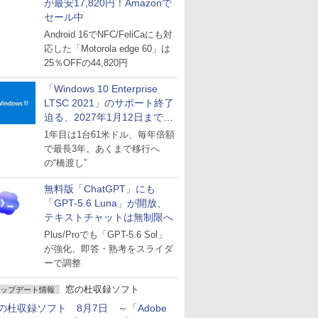
が最安17,820円！Amazonで
セール中
Android 16でNFC/FeliCaにも対
応した「Motorola edge 60」は
25％OFFの44,820円
「Windows 10 Enterprise
LTSC 2021」のサポート終了
迫る、2027年1月12日まで
～ESUは9月1日から販売
1年目は1台61米ドル、毎年倍額
で最長3年。あくまで移行へ
の“橋渡し”
無料版「ChatGPT」にも
「GPT-5.6 Luna」が開放、
テキストチャットは無制限へ
Plus/Proでも「GPT-5.6 Sol」
が強化、即答・熟考をスライダ
ーで調整
窓の杜収録ソフト
ップデート情報
の杜収録ソフト 8月7日 ～「Adobe