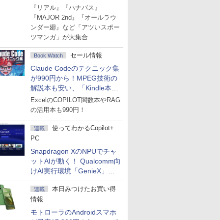
Amazonマンガ週末セール
『リアル』『ハナバス』
『MAJOR 2nd』『オールラウ
ンダー廻』など「アツいスポー
ツマンガ」が大集合
セール情報
Book Watch
Claude Codeのテクニック集
が990円から！MPEG技術の
解説本も安い、「Kindle本サ
マーセール」第2弾開始！
ExcelのCOPILOT関数本やRAG
の活用本も990円！
使ってわかるCopilot+
連載
PC
Snapdragon XのNPUでチャ
ットAIが動く！ Qualcomm向
けAI実行環境「GenieX」を
試してみた
本日みつけたお買い得
連載
情報
モトローラのAndroidスマホ