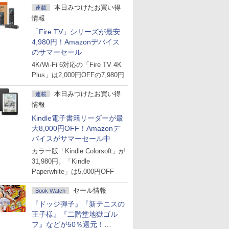
本日みつけたお買い得
連載
情報
「Fire TV」シリーズが最安
4,980円！Amazonデバイス
のサマーセール
4K/Wi-Fi 6対応の「Fire TV 4K
Plus」は2,000円OFFの7,980円
本日みつけたお買い得
連載
情報
Kindle電子書籍リーダーが最
大8,000円OFF！Amazonデ
バイスがサマーセール中
カラー版「Kindle Colorsoft」が
31,980円。「Kindle
Paperwhite」は5,000円OFF
セール情報
Book Watch
『ドッジ弾子』『新テニスの
王子様』『二階堂地獄ゴル
フ』などが50％還元！