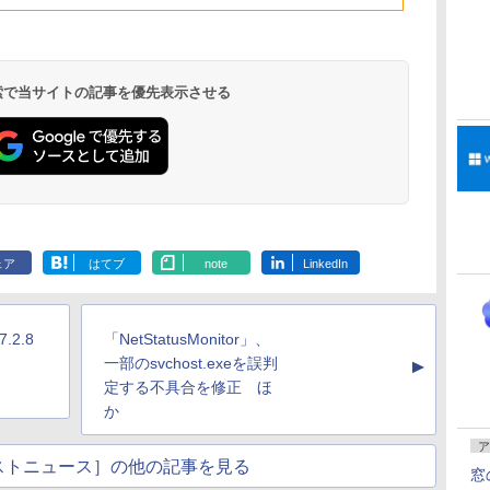
ドメモリ、1TB SSD
ストレージ、12MPセ
ンターフレームカメ
ラ、日本語キーボー
ド、Touch ID - ミッ
 検索で当サイトの記事を優先表示させる
ドナイト
Robloxギフトカード
ClaudeCode いちば
Kindle Paperwhite
Robloxギフトカード
1冊ですべて身につく
Amazon Kindle
Windows版 |
FM TOWNS ハイパ
New Amazon Kindle
- 2,000 Robux 【限
んやさしい 教科書:
シグニチャーエディ
- 1000 Robux 【限定
HTML & CSSとWeb
Colorsoft | 16GBス
Minecraft (マインクラ
ー・カタログ: 本体ハ
Scribe Colorsoft | 11
定バーチャルアイテ
非エンジニア 初心者
ション (32GB) 7イン
バーチャルアイテム
デザイン入門講座
トレージ、防水、7イ
フト): Java & Bedrock
ードウェア・市販ソフ
インチカラーディスプ
ェア
はてブ
note
LinkedIn
持
ムを含む】 【オンラ
素人 でも安心 使い方
チディスプレイ、明
を含む】 【オンライ
［第2版］
ンチカラーディスプ
Edition | オンラインコ
トウェアのパーフェク
レイ、64GBストレー
￥3,200
￥99
￥27,980
￥1,600
￥2,326
￥31,980
￥3,600
￥1,600
￥115,980
ン
インゲームコード】
マニュアル AI副業に
るさ自動調整、色調
ンゲームコード】 ロ
レイ、色調調節ライ
ード版
トリストと最新エミュ
ジ、ノート機能搭載、
ロブロックス | オン
もコンテンツ作成に
調節ライト、12週間
ブロックス |オンライ
ト、最大8週間持続バ
レータ紹介
明るさ自動調整、色調
ラインコード版
もKindle出版にも！
持続バッテリー、広
ンコード版
ッテリー、広告無
調節ライト、プレミア
2.8
「NetStatusMonitor」、
な
非エンジニアのため
告なし、メタリック
し、ブラック (2025
ムペン付き、グラファ
のAIコーディング入
ブラック
年発売)
イト
一部のsvchost.exeを誤判
▲
門シリーズ
定する不具合を修正 ほ
か
ア
ストニュース］の他の記事を見る
窓