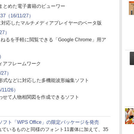
にまとめた電子書籍のビューワー
a37（16/11/27）
式に対応したマルチメディアプレイヤーのベータ版
/27）
るを手軽に閲覧できる「Google Chrome」用ア
6）
ィアフレームワーク
1/27）
Vorbis形式などに対応した多機能波形編集ソフト
11/26）
わせて人物相関図を作成できるソフト
ト「WPS Office」の限定パッケージを発売
」に同梱されているものと同様のフォント11書体に加えて、35