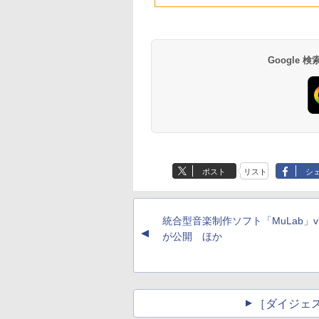
512GB SSD、1080p
FaceTime HDカメ
ラ、Touch ID - イン
ディゴ + 3年延長
AppleCare+ for 13イ
Google
ンチMacBook
Neo(A18 Pro)|ダウン
ロード版
Robloxギフトカード
生成AIパスポート公
Amazon Kindle
Microsoft Office
AIイラスト表現辞典:
Amazon Kindle - 目
- 800 Robux 【限定
式テキスト 第４版
Paperwhite (16GB)
Home & Business
思い通りの絵を引き
に優しい、かさばら
バーチャルアイテム
7インチディスプレ
2024(最新 永続版)|オ
出す プロンプトの言
ない、大きな画面で
￥1,766
ポスト
リスト
シ
を含む】 【オンライ
イ、色調調節ライ
ンラインコード
葉 AI画像生成シリー
読みやすい、6週間
￥1,300
￥22,980
￥39,582
￥480
￥16,980
ンゲームコード】 ロ
ト、12週間持続バッ
版|Windows11、
ズ (はぴーイラスト
続バッテリー、6イ
ブロックス | オンラ
テリー、広告なし、
10/mac対応|PC2台
Labo)
チディスプレイ電子
インコード版
ブラック
書籍リーダー、ブラ
統合型音楽制作ソフト「MuLab」v7.
ック、16GB、広告
▲
し
が公開 ほか
［ダイジェ