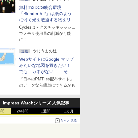
無料の3DCG統合環境
「Blender 5.2」は紙のよう
に薄く光を透過する物をリア
ルに表現
Cyclesはテクスチャキャッシュ
でメモリ使用量の削減が可能
に！
やじうまの杜
連載
WebサイトにGoogle マップ
みたいな地図を置きたい！
でも、カネがない…… そん
な人に朗報！
『日本のPMTiles配布サイト』
のデータなら簡単にできるかも
Impress Watchシリーズ 人気記事
時間
24時間
1週間
1カ月
もっと見る