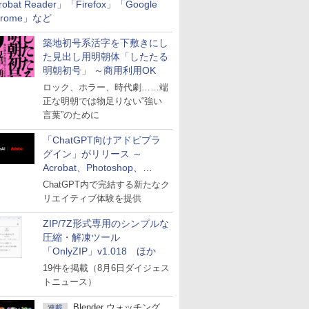
robat Reader」「Firefox」「Google
hrome」など
築地初号系活字を下敷きにし
た見出し用明朝体「したたる
明朝初号」 ～商用利用OK
ロック、ホラー、時代劇……端
正な明朝では物足りない“強い
言葉”のために
「ChatGPT向けアドビプラ
グイン」がリリース ～
Acrobat、Photoshop、
Premiereなどの機能を1つの
ChatGPT内で完結する新たなク
プラグインに統合
リエイティブ体験を提供
ZIP/7Z形式専用のシンプルな
圧縮・解凍ツール
「OnlyZIP」v1.018 ほか
19件を掲載（8月6日ダイジェス
トニュース）
Blender ウォッチング
連載