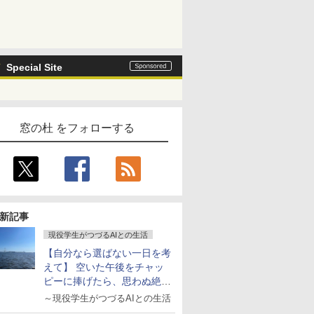
Special Site
窓の杜 をフォローする
新記事
現役学生がつづるAIとの生活
【自分なら選ばない一日を考
えて】 空いた午後をチャッ
ピーに捧げたら、思わぬ絶景
に出会った話
～現役学生がつづるAIとの生活