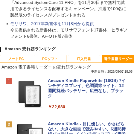
「Advanced SystemCare 11 PRO」を11月30日まで無料で試
用できるライセンスを配布するキャンペーン。抽選で100名に
製品版のライセンスがプレゼントされる
モリサワ、2017年新書体を11月8日から提供
今回提供される新書体は、モリサワフォント17書体、ヒラギノ
フォント6書体、AP-OTF版7書体
Amazon 売れ筋ランキング
ノートPC
PCソフト
IT入門書
電子書籍リーダー
Amazon 電子書籍リーダー の売れ筋ランキング
更新日時：2026/08/07 18:05
Apple 2026 MacBook Neo A18 Proチッ
Robloxギフトカード - 800 Robux 【限
生成AIパスポート公式テキスト 第４版
Amazon Kindle Paperwhite (16GB) 7イ
プ搭載13インチノートブック：AIとAppl
定バーチャルアイテムを含む】 【オンラ
ンチディスプレイ、色調調節ライト、12
e Intelligence、Liquid Retinaディスプ
インゲームコード】 ロブロックス | オン
週間持続バッテリー、広告なし、ブラッ
￥1,766
レイ、8GBメモリ、512GB SSD、1080p
ラインコード版
ク
FaceTime HDカメラ、Touch ID - インデ
ィゴ + 3年延長 AppleCare+ for 13インチ
￥1,300
￥22,980
MacBook Neo(A18 Pro)|ダウンロード版
AIイラスト表現辞典: 思い通りの絵を引き
￥162,598
出す プロンプトの言葉 AI画像生成シリー
Microsoft Office Home & Business 202
Amazon Kindle - 目に優しい、かさばら
ズ (はぴーイラストLabo)
4(最新 永続版)|オンラインコード版|Wind
ない、大きな画面で読みやすい、6週間持