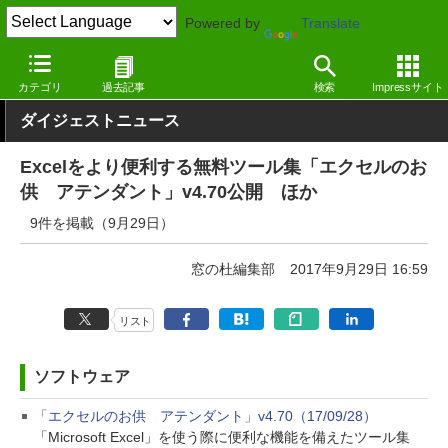
Powered by
Translate
窓の杜
その他の話題
トピック
アップデート
カテゴリ
過去記事
検索
Impressサイト
ダイジェストニュース
Excelをより便利する無料ツール集「エクセルのお
供 アテンダント」v4.70公開 ほか
9件を掲載（9月29日）
窓の杜編集部
2017年9月29日 16:59
リスト
ソフトウェア
「エクセルのお供 アテンダント」v4.70（17/09/28）
「Microsoft Excel」を使う際に便利な機能を備えたツール集