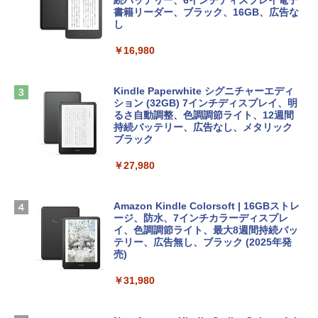
ows11、10/mac対応|PC2台
続バッテリー、6インチディスプレイ電子
tomtoc 360°保護 15.6 16インチ パソコ
書籍リーダー、ブラック、16GB、広告な
￥480
ンケース Dell NEC Lavie ASUS HP dyna
し
￥39,582
book Lenovo対応
￥16,980
ClaudeCode いちばんやさしい 教科書:
￥2,952
非エンジニア 初心者 素人 でも安心 使い
Robloxギフトカード - 2,000 Robux 【限
方 マニュアル AI副業にもコンテンツ作成
定バーチャルアイテムを含む】 【オンラ
にもKindle出版にも！ 非エンジニアのた
インゲームコード】 ロブロックス | オン
Kindle Paperwhite シグニチャーエディ
めのAIコーディング入門シリーズ
Apple 2026 MacBook Air M5チップ搭載
ラインコード版
ション (32GB) 7インチディスプレイ、明
13インチノートブック：AIとApple Intell
るさ自動調整、色調調節ライト、12週間
igence、13.6インチLiquid Retinaディ
持続バッテリー、広告なし、メタリック
￥99
￥3,200
スプレイ、16GBユニファイドメモリ、1
ブラック
TB SSDストレージ、12MPセンターフレ
ームカメラ、日本語キーボード、Touch I
￥27,980
1冊ですべて身につくHTML & CSSとWe
Robloxギフトカード - 1000 Robux 【限
D - シルバー
bデザイン入門講座［第2版］
定バーチャルアイテムを含む】 【オンラ
インゲームコード】 ロブロックス |オン
￥261,414
ラインコード版
Amazon Kindle Colorsoft | 16GBストレ
￥1,292
ージ、防水、7インチカラーディスプレ
イ、色調調節ライト、最大8週間持続バッ
￥1,600
【Amazon.co.jp限定】 HP ノートパソコ
テリー、広告無し、ブラック (2025年発
ン 15-fd 15.6インチ 16GBメモリ 512GB
売)
FM TOWNS ハイパー・カタログ: 本体ハ
SSD インテル Core 5
ードウェア・市販ソフトウェアのパーフ
Windows版 | Minecraft (マインクラフ
￥31,980
ェクトリストと最新エミュレータ紹介
ト): Java & Bedrock Edition | オンライ
￥129,800
ンコード版
￥1,600