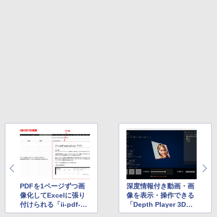
PDFを1ページずつ画
深度情報付き動画・画
像化してExcelに張り
像を表示・操作できる
付けられる「ii-pdf-pa
「Depth Player 3D」v
ste2xlsx」v1.02 ほ
2.0.0 ほか