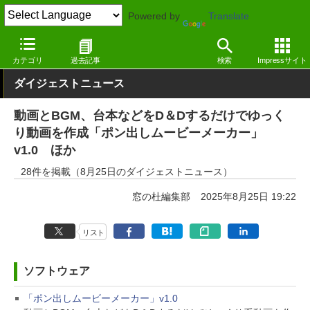
Powered by
Translate
窓の杜
その他の話題
トピック
アップデート
カテゴリ
過去記事
検索
Impressサイト
ダイジェストニュース
動画とBGM、台本などをD＆Dするだけでゆっく
り動画を作成「ポン出しムービーメーカー」
v1.0 ほか
28件を掲載（8月25日のダイジェストニュース）
窓の杜編集部
2025年8月25日 19:22
リスト
ソフトウェア
「ポン出しムービーメーカー」v1.0