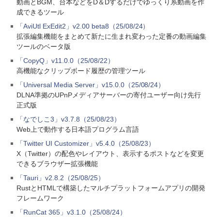
動画とBGM、台本などをD＆Dするだけでゆっくり系動画を作
成できるツール
「AviUtl ExEdit2」v2.00 beta8（25/08/24）
拡張編集機能をまとめて新たに生まれ変わった定番の動画編集
ツールのベータ版
「CopyQ」v11.0.0（25/08/22）
高機能なクリップボード履歴の管理ツール
「Universal Media Server」v15.0.0（25/08/24）
DLNA準拠のUPnPメディアサーバーの寄付ユーザー向け先行
正式版
「なでしこ3」v3.7.8（25/08/23）
Web上で動作する日本語プログラム言語
「Twitter UI Customizer」v5.4.0（25/08/23）
X（Twitter）の配色やレイアウト、表示するポストなどを変更
できるブラウザー拡張機能
「Tauri」v2.8.2（25/08/25）
RustとHTMLで構築したマルチプラットフォームアプリの開発
フレームワーク
「RunCat 365」v3.1.0（25/08/24）