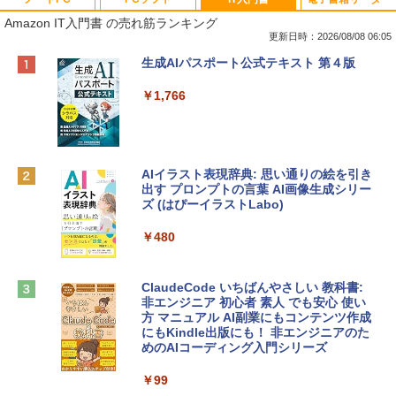
Amazon IT入門書 の売れ筋ランキング
更新日時：2026/08/08 06:05
Apple 2026 MacBook Neo A18 Proチッ
Robloxギフトカード - 800 Robux 【限
生成AIパスポート公式テキスト 第４版
プ搭載13インチノートブック：AIとAppl
定バーチャルアイテムを含む】 【オンラ
e Intelligence、Liquid Retinaディスプ
インゲームコード】 ロブロックス | オン
￥1,766
レイ、8GBメモリ、512GB SSD、1080p
ラインコード版
FaceTime HDカメラ、Touch ID - インデ
ィゴ + 3年延長 AppleCare+ for 13インチ
￥1,300
MacBook Neo(A18 Pro)|ダウンロード版
AIイラスト表現辞典: 思い通りの絵を引き
￥162,598
出す プロンプトの言葉 AI画像生成シリー
Robloxギフトカード - 1000 Robux 【限
ズ (はぴーイラストLabo)
定バーチャルアイテムを含む】 【オンラ
インゲームコード】 ロブロックス |オン
tomtoc 360°保護 15.6 16インチ パソコ
ラインコード版
￥480
ンケース Dell NEC Lavie ASUS HP dyna
book Lenovo対応
￥1,600
ClaudeCode いちばんやさしい 教科書:
￥2,952
非エンジニア 初心者 素人 でも安心 使い
方 マニュアル AI副業にもコンテンツ作成
Microsoft Office Home & Business 202
にもKindle出版にも！ 非エンジニアのた
4(最新 永続版)|オンラインコード版|Wind
めのAIコーディング入門シリーズ
Apple 2026 MacBook Air M5チップ搭載
ows11、10/mac対応|PC2台
13インチノートブック：AIとApple Intell
igence、13.6インチLiquid Retinaディ
￥99
￥39,582
スプレイ、16GBユニファイドメモリ、1