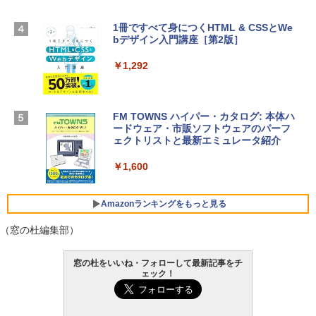
TB SSDストレージ、12MPセンターフレ
ームカメラ、日本語キーボード、Touch I
1冊ですべて身につくHTML & CSSとWe
Robloxギフトカード - 2,000 Robux 【限
D - シルバー
bデザイン入門講座［第2版］
定バーチャルアイテムを含む】 【オンラ
インゲームコード】 ロブロックス | オン
￥261,414
ラインコード版
￥1,292
￥3,200
【Amazon.co.jp限定】 HP ノートパソコ
ン 15-fd 15.6インチ 16GBメモリ 512GB
FM TOWNS ハイパー・カタログ: 本体ハ
SSD インテル Core 5
ードウェア・市販ソフトウェアのパーフ
Windows版 | Minecraft (マインクラフ
ェクトリストと最新エミュレータ紹介
ト): Java & Bedrock Edition | オンライ
￥129,800
ンコード版
￥1,600
￥3,600
FMV ノートパソコン WE1-K3 (MS 365 P
ersonal/Copilotキー搭載/Win 11/15.6型/
Amazonランキングをもっと見る
Core i5/16GB/SSD 512GB/ホワイト) FM
VWK3E15W_AZ
（窓の杜編集部）
￥139,880
Amazon Kindle Paperwhite (16GB) 7イ
窓の杜をいいね・フォローして最新記事をチ
ンチディスプレイ、色調調節ライト、12
ェック！
週間持続バッテリー、広告なし、ブラッ
ク