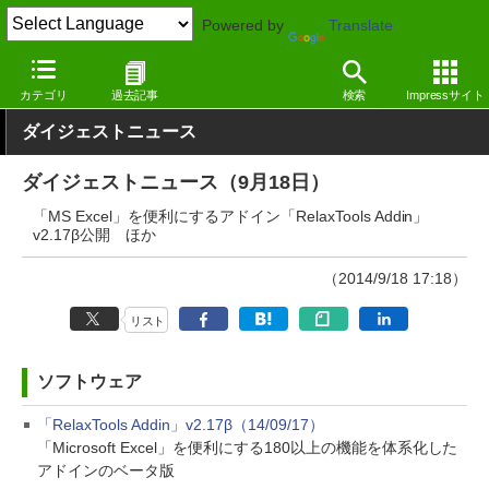
Powered by
Translate
窓の杜
その他の話題
トピック
アップデート
カテゴリ
過去記事
検索
Impressサイト
ダイジェストニュース
ダイジェストニュース（9月18日）
「MS Excel」を便利にするアドイン「RelaxTools Addin」
v2.17β公開 ほか
（2014/9/18 17:18）
リスト
ソフトウェア
「RelaxTools Addin」v2.17β（14/09/17）
「Microsoft Excel」を便利にする180以上の機能を体系化した
アドインのベータ版