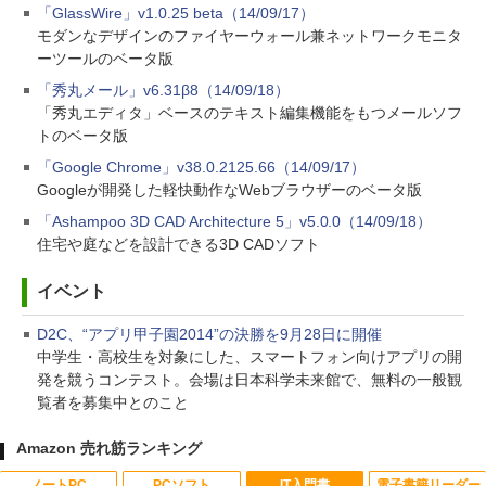
「GlassWire」v1.0.25 beta（14/09/17）
モダンなデザインのファイヤーウォール兼ネットワークモニタ
ーツールのベータ版
「秀丸メール」v6.31β8（14/09/18）
「秀丸エディタ」ベースのテキスト編集機能をもつメールソフ
トのベータ版
「Google Chrome」v38.0.2125.66（14/09/17）
Googleが開発した軽快動作なWebブラウザーのベータ版
「Ashampoo 3D CAD Architecture 5」v5.0.0（14/09/18）
住宅や庭などを設計できる3D CADソフト
イベント
D2C、“アプリ甲子園2014”の決勝を9月28日に開催
中学生・高校生を対象にした、スマートフォン向けアプリの開
発を競うコンテスト。会場は日本科学未来館で、無料の一般観
覧者を募集中とのこと
Amazon 売れ筋ランキング
ノートPC
PCソフト
IT入門書
電子書籍リーダー