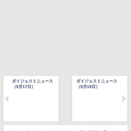
売)
￥31,980
New Amazon Kindle Scribe Colorsoft |
11インチカラーディスプレイ、64GBスト
レージ、ノート機能搭載、明るさ自動調
整、色調調節ライト、プレミアムペン付
き、グラファイト
￥115,980
ダイジェストニュース
ダイジェストニュース
（9月17日）
（9月19日）