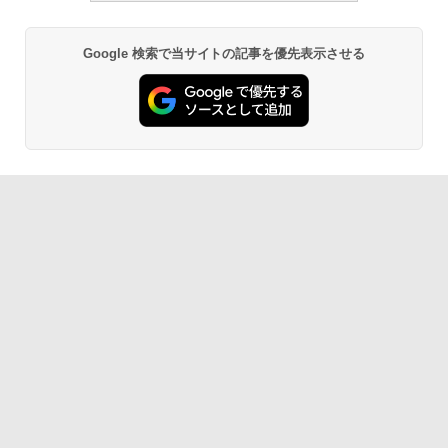
￥22,980
Google 検索で当サイトの記事を優先表示させる
Amazon Kindle - 目に優しい、かさばら
ない、大きな画面で読みやすい、6週間持
続バッテリー、6インチディスプレイ電子
書籍リーダー、ブラック、16GB、広告な
し
￥16,980
Kindle Paperwhite シグニチャーエディ
ション (32GB) 7インチディスプレイ、明
るさ自動調整、色調調節ライト、12週間
持続バッテリー、広告なし、メタリック
ブラック
￥27,980
Amazon Kindle Colorsoft | 16GBストレ
ージ、防水、7インチカラーディスプレ
イ、色調調節ライト、最大8週間持続バッ
テリー、広告無し、ブラック (2025年発