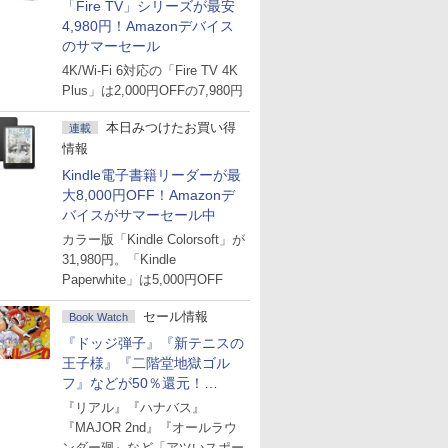
「Fire TV」シリーズが最安
4,980円！Amazonデバイス
のサマーセール
4K/Wi-Fi 6対応の「Fire TV 4K
Plus」は2,000円OFFの7,980円
本日みつけたお買い得
連載
情報
Kindle電子書籍リーダーが最
大8,000円OFF！Amazonデ
バイスがサマーセール中
カラー版「Kindle Colorsoft」が
31,980円。「Kindle
Paperwhite」は5,000円OFF
セール情報
Book Watch
『ドッジ弾子』『新テニスの
王子様』『二階堂地獄ゴル
フ』などが50％還元！
Amazonマンガ週末セール
『リアル』『ハナバス』
『MAJOR 2nd』『オールラウ
ンダー廻』など「アツいスポー