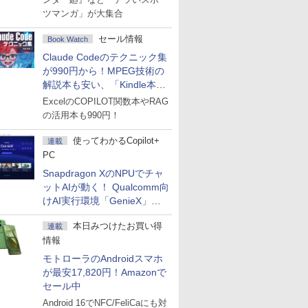
ツマンガ」が大集合
セール情報
Book Watch
Claude Codeのテクニック集
が990円から！MPEG技術の
解説本も安い、「Kindle本サ
マーセール」第2弾開始！
ExcelのCOPILOT関数本やRAG
の活用本も990円！
使ってわかるCopilot+
連載
PC
Snapdragon XのNPUでチャ
ットAIが動く！ Qualcomm向
けAI実行環境「GenieX」を
試してみた
本日みつけたお買い得
連載
情報
モトローラのAndroidスマホ
が最安17,820円！Amazonで
セール中
Android 16でNFC/FeliCaにも対