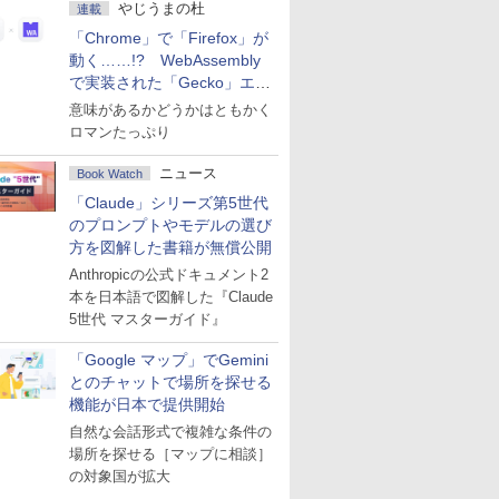
やじうまの杜
連載
「Chrome」で「Firefox」が
動く……!? WebAssembly
で実装された「Gecko」エン
ジン
意味があるかどうかはともかく
ロマンたっぷり
ニュース
Book Watch
「Claude」シリーズ第5世代
のプロンプトやモデルの選び
方を図解した書籍が無償公開
Anthropicの公式ドキュメント2
本を日本語で図解した『Claude
5世代 マスターガイド』
「Google マップ」でGemini
とのチャットで場所を探せる
機能が日本で提供開始
自然な会話形式で複雑な条件の
場所を探せる［マップに相談］
の対象国が拡大