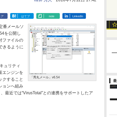
ェア
はてブ
note
LinkedIn
定番メールソ
54を公開し
付ファイルの
できるように
下のセキュリティ
策エンジンを
「秀丸メール」v6.54
ックすること
最
ションへ組み
最近では“VirusTotal”との連携をサポートしたア