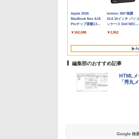
Apple 2026
tomtoc 360°保護
MacBook Neo A18
15.6 16インチ パソ
Proチップ搭載13イ
ンケース Dell NEC
ンチノートブック：
Lavie ASUS HP
￥162,598
￥2,952
AIとApple
dynabook Lenovo
Intelligence、Liquid
対応
Retinaディスプレ
A
イ、8GBメモリ、
512GB SSD、1080p
FaceTime HDカメ
編集部のおすすめ記事
ラ、Touch ID - イン
ディゴ + 3年延長
HTML
AppleCare+ for 13イ
「秀丸メー
ンチMacBook
Neo(A18 Pro)|ダウン
ロード版
Robloxギフトカード
生成AIパスポート公
Amazon Kindle
Microsoft Office
AIイラスト表現辞典:
Amazon Kindle - 目
- 800 Robux 【限定
式テキスト 第４版
Paperwhite (16GB)
Home & Business
思い通りの絵を引き
に優しい、かさばら
バーチャルアイテム
7インチディスプレ
2024(最新 永続版)|オ
出す プロンプトの言
ない、大きな画面で
￥1,766
を含む】 【オンライ
イ、色調調節ライ
ンラインコード
葉 AI画像生成シリー
読みやすい、6週間
￥1,300
￥22,980
￥39,582
￥480
￥16,980
Google
ンゲームコード】 ロ
ト、12週間持続バッ
版|Windows11、
ズ (はぴーイラスト
続バッテリー、6イ