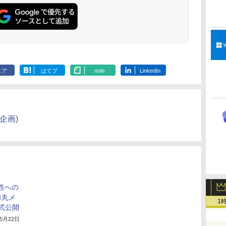
ロブロックス | オン
もコンテンツ作成に
調節ライト、12週間
ブロックス |オンライ
ト、最大8週間持続バ
レータ紹介
明るさ自動調整、色調
ラインコード版
もKindle出版にも！
持続バッテリー、広
ンコード版
ッテリー、広告無
調節ライト、プレミア
な
非エンジニアのため
告なし、メタリック
し、ブラック (2025
ムペン付き、グラファ
のAIコーディング入
ブラック
年発売)
イト
門シリーズ
ェア
はてブ
note
LinkedIn
企画)
弱性への
秀丸メ
1
正式公開
年5月22日