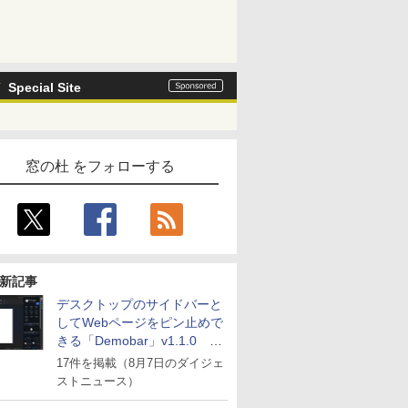
Special Site
窓の杜 をフォローする
新記事
デスクトップのサイドバーと
してWebページをピン止めで
きる「Demobar」v1.1.0 ほ
か
17件を掲載（8月7日のダイジェ
ストニュース）