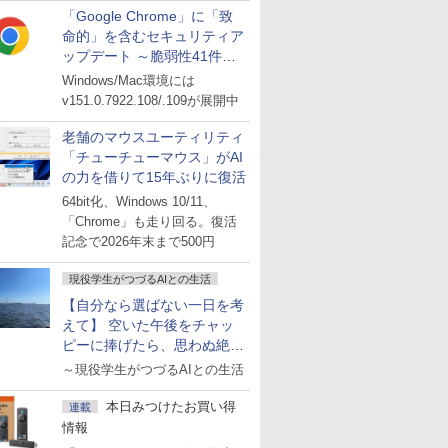
「Google Chrome」に「致
命的」を含むセキュリティア
ップデート ～脆弱性41件に
対処
Windows/Mac環境には
v151.0.7922.108/.109が展開中
老舗のマウスユーティリティ
「チューチューマウス」がAI
の力を借りて15年ぶりに復活
64bit化、Windows 10/11、
「Chrome」も走り回る。復活
記念で2026年末まで500円
現役学生がつづるAIとの生活
【自分なら選ばない一日を考
えて】 空いた午後をチャッ
ピーに捧げたら、思わぬ絶景
に出会った話
～現役学生がつづるAIとの生活
本日みつけたお買い得
連載
情報