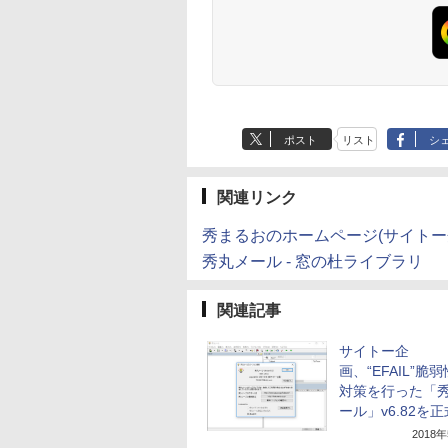
ブロックス | オンラ
テリー、広告なし、
10/mac対応|PC2台
Labo)
チディスプレイ電子
インコード版
ブラック
書籍リーダー、ブラ
ック、16GB、広告
し
ポスト
リスト
シ
関連リンク
秀まるおのホームページ(サイトー
秀丸メール - 窓の杜ライブラリ
関連記事
サイトー企
画、“EFAIL”脆
対策を行った「
ール」v6.82を
2018