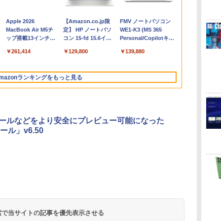
Apple 2026
【Amazon.co.jp限
FMV ノートパソコン
コ
MacBook Air M5チ
定】 HP ノートパソ
WE1-K3 (MS 365
ップ搭載13インチノ
コン 15-fd 15.6イン
Personal/Copilotキー
ートブック：AIと
チ 16GBメモリ
搭載/Win 11/15.6
￥261,414
￥129,800
￥139,880
Apple Intelligence、
512GB SSD インテ
型/Core i5/16GB/SSD
13.6インチLiquid
ル Core 5
512GB/ホワイト)
Retinaディスプレ
FMVWK3E15W_AZ
mazonランキングをもっと見る
イ、16GBユニファイ
ドメモリ、1TB SSD
ストレージ、12MPセ
ンターフレームカメ
ラ、日本語キーボー
メールなどをより安全にプレビュー可能になった
ド、Touch ID - シル
ル」v6.50
バー
Robloxギフトカード
ClaudeCode いちば
Kindle Paperwhite
Robloxギフトカード
1冊ですべて身につく
Amazon Kindle
Windows版 |
FM TOWNS ハイパ
New Amazon Kindle
- 2,000 Robux 【限
んやさしい 教科書:
シグニチャーエディ
- 1000 Robux 【限定
HTML & CSSとWeb
Colorsoft | 16GBス
Minecraft (マインクラ
ー・カタログ: 本体ハ
Scribe Colorsoft | 11
定バーチャルアイテ
非エンジニア 初心者
ション (32GB) 7イン
バーチャルアイテム
デザイン入門講座
トレージ、防水、7イ
フト): Java & Bedrock
ードウェア・市販ソフ
インチカラーディスプ
持
ムを含む】 【オンラ
素人 でも安心 使い方
チディスプレイ、明
を含む】 【オンライ
［第2版］
ンチカラーディスプ
Edition | オンラインコ
トウェアのパーフェク
レイ、64GBストレー
￥3,200
￥99
￥27,980
￥1,600
￥1,292
￥31,980
￥3,600
￥1,600
￥115,980
 検索で当サイトの記事を優先表示させる
ン
インゲームコード】
マニュアル AI副業に
るさ自動調整、色調
ンゲームコード】 ロ
レイ、色調調節ライ
ード版
トリストと最新エミュ
ジ、ノート機能搭載、