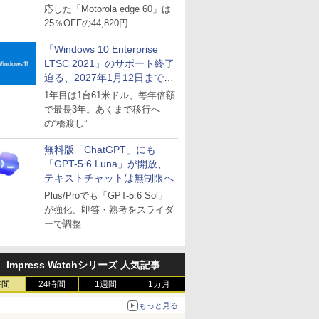
応した「Motorola edge 60」は
25％OFFの44,820円
「Windows 10 Enterprise
LTSC 2021」のサポート終了
迫る、2027年1月12日まで
～ESUは9月1日から販売
1年目は1台61米ドル、毎年倍額
で最長3年。あくまで移行へ
の“橋渡し”
無料版「ChatGPT」にも
「GPT-5.6 Luna」が開放、
テキストチャットは無制限へ
Plus/Proでも「GPT-5.6 Sol」
が強化、即答・熟考をスライダ
ーで調整
Impress Watchシリーズ 人気記事
時間
24時間
1週間
1カ月
もっと見る