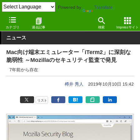
Powered by
Translate
窓の杜
セキュリティ
脆弱性
Mac
カテゴリ
過去記事
検索
Impressサイト
ニュース
Mac向け端末エミュレーター「iTerm2」に深刻な
脆弱性 ～Mozillaのセキュリティ監査で発見
7年前から存在
樽井 秀人
2019年10月10日 15:42
リスト