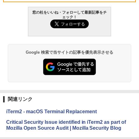
VWK3E15W_AZ
窓の杜をいいね・フォローして最新記事をチ
￥139,880
ェック！
生成AIパスポート公式テキスト 第４版
Amazon Kindle Paperwhite (16GB) 7イ
ンチディスプレイ、色調調節ライト、12
週間持続バッテリー、広告なし、ブラッ
￥1,766
ク
￥22,980
Google 検索で当サイトの記事を優先表示させる
AIイラスト表現辞典: 思い通りの絵を引き
出す プロンプトの言葉 AI画像生成シリー
Amazon Kindle - 目に優しい、かさばら
ズ (はぴーイラストLabo)
ない、大きな画面で読みやすい、6週間持
続バッテリー、6インチディスプレイ電子
書籍リーダー、ブラック、16GB、広告な
￥480
し
関連リンク
￥16,980
ClaudeCode いちばんやさしい 教科書:
非エンジニア 初心者 素人 でも安心 使い
iTerm2 - macOS Terminal Replacement
方 マニュアル AI副業にもコンテンツ作成
にもKindle出版にも！ 非エンジニアのた
Kindle Paperwhite シグニチャーエディ
Critical Security Issue identified in iTerm2 as part of
めのAIコーディング入門シリーズ
ション (32GB) 7インチディスプレイ、明
Mozilla Open Source Audit | Mozilla Security Blog
るさ自動調整、色調調節ライト、12週間
持続バッテリー、広告なし、メタリック
￥99