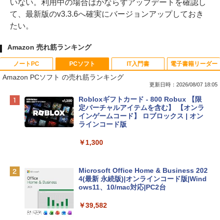
いない。利用中の場合はかならずアップデートを確認し
て、最新版のv3.3.6へ確実にバージョンアップしておき
たい。
Amazon 売れ筋ランキング
ノートPC
PCソフト
IT入門書
電子書籍リーダー
Amazon PCソフト の売れ筋ランキング
更新日時：2026/08/07 18:05
Apple 2026 MacBook Neo A18 Proチッ
Robloxギフトカード - 800 Robux 【限
プ搭載13インチノートブック：AIとAppl
定バーチャルアイテムを含む】 【オンラ
e Intelligence、Liquid Retinaディスプ
インゲームコード】 ロブロックス | オン
レイ、8GBメモリ、512GB SSD、1080p
ラインコード版
FaceTime HDカメラ、Touch ID - インデ
ィゴ + 3年延長 AppleCare+ for 13インチ
￥1,300
MacBook Neo(A18 Pro)|ダウンロード版
￥162,598
Microsoft Office Home & Business 202
4(最新 永続版)|オンラインコード版|Wind
ows11、10/mac対応|PC2台
tomtoc 360°保護 15.6 16インチ パソコ
ンケース Dell NEC Lavie ASUS HP dyna
￥39,582
book Lenovo対応