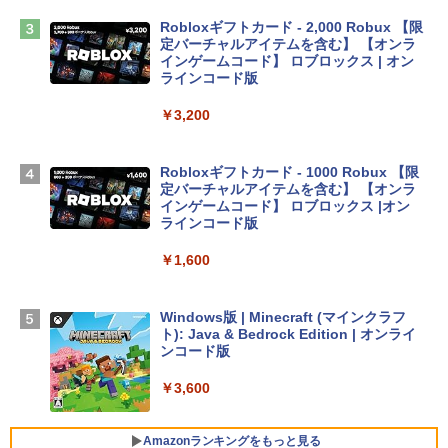
￥2,952
Robloxギフトカード - 2,000 Robux 【限
定バーチャルアイテムを含む】 【オンラ
インゲームコード】 ロブロックス | オン
Apple 2026 MacBook Air M5チップ搭載
ラインコード版
13インチノートブック：AIとApple Intell
igence、13.6インチLiquid Retinaディ
￥3,200
スプレイ、16GBユニファイドメモリ、1
TB SSDストレージ、12MPセンターフレ
ームカメラ、日本語キーボード、Touch I
Robloxギフトカード - 1000 Robux 【限
D - シルバー
定バーチャルアイテムを含む】 【オンラ
インゲームコード】 ロブロックス |オン
￥261,414
ラインコード版
￥1,600
【Amazon.co.jp限定】 HP ノートパソコ
ン 15-fd 15.6インチ 16GBメモリ 512GB
SSD インテル Core 5
Windows版 | Minecraft (マインクラフ
ト): Java & Bedrock Edition | オンライ
￥129,800
ンコード版
￥3,600
FMV ノートパソコン WE1-K3 (MS 365 P
ersonal/Copilotキー搭載/Win 11/15.6型/
Core i5/16GB/SSD 512GB/ホワイト) FM
Amazonランキングをもっと見る