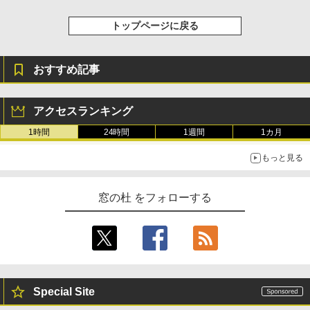
ブラック
トップページに戻る
￥27,980
1冊ですべて身につくHTML & CSSとWe
bデザイン入門講座［第2版］
Amazon Kindle Colorsoft | 16GBストレ
￥1,292
おすすめ記事
ージ、防水、7インチカラーディスプレ
イ、色調調節ライト、最大8週間持続バッ
テリー、広告無し、ブラック (2025年発
アクセスランキング
売)
FM TOWNS ハイパー・カタログ: 本体ハ
ードウェア・市販ソフトウェアのパーフ
1時間
24時間
1週間
1カ月
￥31,980
ェクトリストと最新エミュレータ紹介
もっと見る
￥1,600
New Amazon Kindle Scribe Colorsoft |
11インチカラーディスプレイ、64GBスト
窓の杜 をフォローする
レージ、ノート機能搭載、明るさ自動調
整、色調調節ライト、プレミアムペン付
き、グラファイト
￥115,980
Special Site