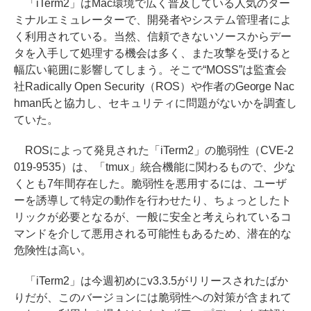
「iTerm2」はMac環境で広く普及している人気のター
ミナルエミュレーターで、開発者やシステム管理者によ
く利用されている。当然、信頼できないソースからデー
タを入手して処理する機会は多く、また攻撃を受けると
幅広い範囲に影響してしまう。そこで“MOSS”は監査会
社Radically Open Security（ROS）や作者のGeorge Nac
hman氏と協力し、セキュリティに問題がないかを調査し
ていた。
ROSによって発見された「iTerm2」の脆弱性（CVE-2
019-9535）は、「tmux」統合機能に関わるもので、少な
くとも7年間存在した。脆弱性を悪用するには、ユーザ
ーを誘導して特定の動作を行わせたり、ちょっとしたト
リックが必要となるが、一般に安全と考えられているコ
マンドを介して悪用される可能性もあるため、潜在的な
危険性は高い。
「iTerm2」は今週初めにv3.3.5がリリースされたばか
りだが、このバージョンには脆弱性への対策が含まれて