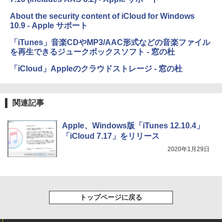
ードウェア・市販ソフトウェアのパーフ
￥39,980
ェクトリストと最新エミュレータ紹介
About the security content of iCloud for Windows
10.9 - Apple サポート
￥1,600
New Amazon Kindle Scribe Colorsoft |
「iTunes」音楽CDやMP3/AAC形式などの音楽ファイル
11インチカラーディスプレイ、64GBスト
を再生できるジュークボックスソフト - 窓の杜
レージ、ノート機能搭載、明るさ自動調
整、色調調節ライト、プレミアムペン付
「iCloud」Appleのクラウドストレージ - 窓の杜
き、グラファイト
￥115,980
関連記事
Apple、Windows版「iTunes 12.10.4」
「iCloud 7.17」をリリース
2020年1月29日
トップページに戻る