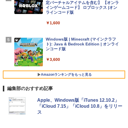
定バーチャルアイテムを含む】 【オンラ
(M5)|ダウンロード版
インゲームコード】 ロブロックス |オン
ラインコード版
￥347,600
￥1,600
【Amazon.co.jp限定】 HP ノートパソコ
ン 15-fd 15.6インチ 16GBメモリ 512GB
Windows版 | Minecraft (マインクラフ
SSD インテル Core 5
ト): Java & Bedrock Edition | オンライ
ンコード版
￥129,800
￥3,600
FMV ノートパソコン WE1-K3 (MS 365 P
ersonal/Copilotキー搭載/Win 11/15.6型/
Amazonランキングをもっと見る
Core i5/16GB/SSD 512GB/ホワイト) FM
VWK3E15W_AZ
編集部のおすすめ記事
￥123,400
生成AIパスポート公式テキスト 第４版
Amazon Kindle Paperwhite (16GB) 7イ
Apple、Windows版「iTunes 12.10.2」
ンチディスプレイ、色調調節ライト、12
「iCloud 7.15」「iCloud 10.8」をリリー
週間持続バッテリー、広告なし、ブラッ
￥1,766
ス
ク
￥27,980