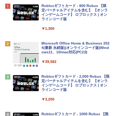
Apple 2026 MacBook Neo A18 Proチッ
Robloxギフトカード - 800 Robux 【限
プ搭載13インチノートブック：AIとAppl
定バーチャルアイテムを含む】 【オンラ
e Intelligence、Liquid Retinaディスプ
インゲームコード】 ロブロックス | オン
レイ、8GBメモリ、512GB SSD、1080p
ラインコード版
FaceTime HDカメラ、Touch ID - インデ
ィゴ + 3年延長 AppleCare+ for 13インチ
￥1,300
MacBook Neo(A18 Pro)|ダウンロード版
￥162,598
Microsoft Office Home & Business 202
4(最新 永続版)|オンラインコード版|Wind
ows11、10/mac対応|PC2台
tomtoc 360°保護 15.6 16インチ パソコ
ンケース Dell NEC Lavie ASUS HP dyna
￥39,582
book Lenovo対応
￥2,952
Robloxギフトカード - 2,000 Robux 【限
定バーチャルアイテムを含む】 【オンラ
インゲームコード】 ロブロックス | オン
Apple 2026 MacBook Air M5チップ搭載
ラインコード版
13インチノートブック：AIとApple Intell
igence、13.6インチLiquid Retinaディ
￥3,200
スプレイ、24GBユニファイドメモリ、1
TB SSD、12MPセンターフレームカメ
ラ、Touch ID - ミッドナイト + 3年延長
Robloxギフトカード - 1000 Robux 【限
AppleCare+ for 13インチMacBook Air