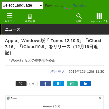
Powered by
Translate
窓の杜
セキュリティ
脆弱性
Windows
カテゴリ
過去記事
検索
Impressサイト
ニュース
Apple、Windows版「iTunes 12.10.3」「iCloud
7.16」「iCloud10.9」をリリース（12月16日追
記）
「Webkit」などの脆弱性を修正
樽井 秀人
2019年12月12日 11:30
リスト