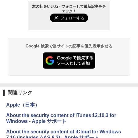
AIイラスト表現辞典: 思い通りの絵を引き
窓の杜をいいね・フォローして最新記事をチ
ェック！
出す プロンプトの言葉 AI画像生成シリー
Amazon Kindle - 目に優しい、かさばら
ズ (はぴーイラストLabo)
ない、大きな画面で読みやすい、6週間持
続バッテリー、6インチディスプレイ電子
書籍リーダー、ブラック、16GB、広告な
￥480
し
￥19,980
ClaudeCode いちばんやさしい 教科書:
Google 検索で当サイトの記事を優先表示させる
非エンジニア 初心者 素人 でも安心 使い
方 マニュアル AI副業にもコンテンツ作成
にもKindle出版にも！ 非エンジニアのた
Kindle Paperwhite シグニチャーエディ
めのAIコーディング入門シリーズ
ション (32GB) 7インチディスプレイ、明
るさ自動調整、色調調節ライト、12週間
持続バッテリー、広告なし、メタリック
￥99
ブラック
関連リンク
￥32,980
1冊ですべて身につくHTML & CSSとWe
bデザイン入門講座［第2版］
Apple（日本）
Amazon Kindle Colorsoft | 16GBストレ
￥2,326
About the security content of iTunes 12.10.3 for
ージ、防水、7インチカラーディスプレ
Windows - Apple サポート
イ、色調調節ライト、最大8週間持続バッ
テリー、広告無し、ブラック (2025年発
About the security content of iCloud for Windows
売)
FM TOWNS ハイパー・カタログ: 本体ハ
7.16 (includes AAS 8.2) - Apple サポート