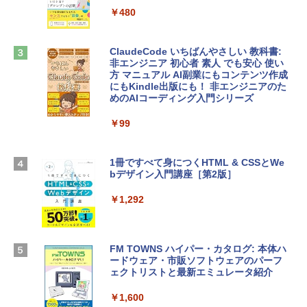
tomtoc 360°保護 15.6 16インチ パソコ
ラインコード版
￥480
ンケース Dell NEC Lavie ASUS HP dyna
book Lenovo対応
￥1,600
ClaudeCode いちばんやさしい 教科書:
￥2,952
非エンジニア 初心者 素人 でも安心 使い
方 マニュアル AI副業にもコンテンツ作成
Microsoft Office Home & Business 202
にもKindle出版にも！ 非エンジニアのた
4(最新 永続版)|オンラインコード版|Wind
めのAIコーディング入門シリーズ
Apple 2026 MacBook Air M5チップ搭載
ows11、10/mac対応|PC2台
13インチノートブック：AIとApple Intell
igence、13.6インチLiquid Retinaディ
￥99
￥39,582
スプレイ、16GBユニファイドメモリ、1
TB SSDストレージ、12MPセンターフレ
ームカメラ、日本語キーボード、Touch I
1冊ですべて身につくHTML & CSSとWe
Robloxギフトカード - 2,000 Robux 【限
D - シルバー
bデザイン入門講座［第2版］
定バーチャルアイテムを含む】 【オンラ
インゲームコード】 ロブロックス | オン
￥261,414
ラインコード版
￥1,292
￥3,200
【Amazon.co.jp限定】 HP ノートパソコ
ン 15-fd 15.6インチ 16GBメモリ 512GB
FM TOWNS ハイパー・カタログ: 本体ハ
SSD インテル Core 5
ードウェア・市販ソフトウェアのパーフ
Windows版 | Minecraft (マインクラフ
ェクトリストと最新エミュレータ紹介
ト): Java & Bedrock Edition | オンライ
￥129,800
ンコード版
￥1,600