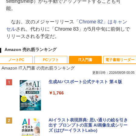
settings/help）から手動でアップデートすることも可
能。
なお、次のメジャーリリース
「Chrome 82」はキャン
セル
され、代わりに「Chrome 83」が5月中旬に前倒しで
リリースされる予定だ。
Amazon 売れ筋ランキング
ノートPC
PCソフト
IT入門書
電子書籍リーダー
Amazon IT入門書 の売れ筋ランキング
更新日時：2026/08/08 00:05
Apple 2026 MacBook Neo A18 Proチッ
Robloxギフトカード - 800 Robux 【限
生成AIパスポート公式テキスト 第４版
プ搭載13インチノートブック：AIとAppl
定バーチャルアイテムを含む】 【オンラ
e Intelligence、Liquid Retinaディスプ
インゲームコード】 ロブロックス | オン
￥1,766
レイ、8GBメモリ、512GB SSD、1080p
ラインコード版
FaceTime HDカメラ、Touch ID - インデ
ィゴ + 3年延長 AppleCare+ for 13インチ
￥1,300
MacBook Neo(A18 Pro)|ダウンロード版
AIイラスト表現辞典: 思い通りの絵を引き
￥162,598
出す プロンプトの言葉 AI画像生成シリー
Robloxギフトカード - 1000 Robux 【限
ズ (はぴーイラストLabo)
定バーチャルアイテムを含む】 【オンラ
インゲームコード】 ロブロックス |オン