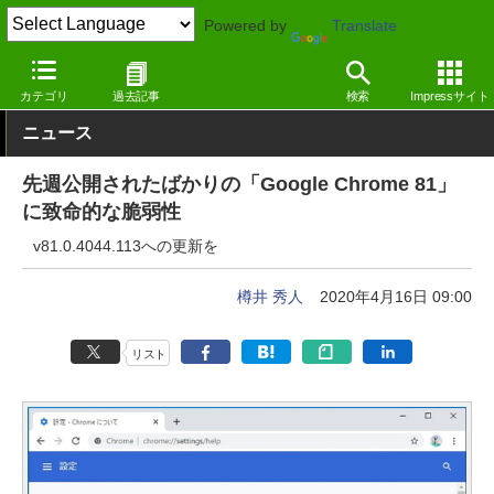
Powered by
Translate
窓の杜
セキュリティ
脆弱性
Windows
カテゴリ
過去記事
検索
Impressサイト
ニュース
先週公開されたばかりの「Google Chrome 81」
に致命的な脆弱性
v81.0.4044.113への更新を
樽井 秀人
2020年4月16日 09:00
リスト