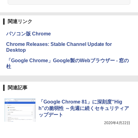
るさ自動調整、色調調節ライト、12週間
持続バッテリー、広告なし、メタリック
ブラック
関連リンク
￥27,980
パソコン版 Chrome
Amazon Kindle Colorsoft | 16GBストレ
Chrome Releases: Stable Channel Update for
ージ、防水、7インチカラーディスプレ
Desktop
イ、色調調節ライト、最大8週間持続バッ
テリー、広告無し、ブラック (2025年発
「Google Chrome」Google製のWebブラウザー - 窓の
売)
杜
￥31,980
関連記事
New Amazon Kindle Scribe Colorsoft |
11インチカラーディスプレイ、64GBスト
「Google Chrome 81」に深刻度“Hig
レージ、ノート機能搭載、明るさ自動調
h”の脆弱性 ～先週に続くセキュリティア
整、色調調節ライト、プレミアムペン付
き、グラファイト
ップデート
2020年4月22日
￥115,980