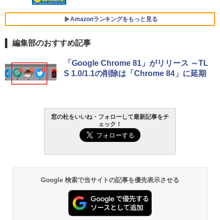
￥3,600
FMV ノートパソコン WE1-K3 (MS 365 P
ersonal/Copilotキー搭載/Win 11/15.6型/
Amazonランキングをもっと見る
Core i5/16GB/SSD 512GB/ホワイト) FM
VWK3E15W_AZ
編集部のおすすめ記事
￥139,880
Amazon Kindle Paperwhite (16GB) 7イ
「Google Chrome 81」がリリース ～TL
ンチディスプレイ、色調調節ライト、12
S 1.0/1.1の削除は「Chrome 84」に延期
週間持続バッテリー、広告なし、ブラッ
ク
￥22,980
窓の杜をいいね・フォローして最新記事をチ
ェック！
Amazon Kindle - 目に優しい、かさばら
ない、大きな画面で読みやすい、6週間持
続バッテリー、6インチディスプレイ電子
書籍リーダー、ブラック、16GB、広告な
し
Google 検索で当サイトの記事を優先表示させる
￥16,980
Kindle Paperwhite シグニチャーエディ
ション (32GB) 7インチディスプレイ、明