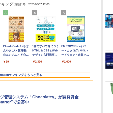
ランキング
更新日時：2026/08/07 12:05
Apple 2026
Robloxギフトカード
ClaudeCode いちば
【Amazon.co.jp限
Robloxギフトカード
1冊ですべて身につく
FMV ノートパソコン
Windows版 |
FM TOWNS ハイパ
コ
MacBook Air M5チ
- 2,000 Robux 【限
んやさしい 教科書:
定】 HP ノートパソ
- 1000 Robux 【限定
HTML & CSSとWeb
WE1-K3 (MS 365
Minecraft (マインクラ
ー・カタログ: 本体ハ
ップ搭載13インチノ
定バーチャルアイテ
非エンジニア 初心者
コン 15-fd 15.6イン
バーチャルアイテム
デザイン入門講座
Personal/Copilotキー
フト): Java & Bedrock
ードウェア・市販ソフ
ートブック：AIと
ムを含む】 【オンラ
素人 でも安心 使い方
チ 16GBメモリ
を含む】 【オンライ
［第2版］
搭載/Win 11/15.6
Edition | オンラインコ
トウェアのパーフェク
￥298,901
￥3,200
￥99
￥129,800
￥1,600
￥2,326
￥139,880
￥3,600
￥1,600
Apple Intelligence、
インゲームコード】
マニュアル AI副業に
512GB SSD インテ
ンゲームコード】 ロ
型/Core i5/16GB/SSD
ード版
トリストと最新エミュ
13.6インチLiquid
ロブロックス | オン
もコンテンツ作成に
ル Core 5
ブロックス |オンライ
512GB/ホワイト)
レータ紹介
Retinaディスプレ
ラインコード版
もKindle出版にも！
ンコード版
FMVWK3E15W_AZ
mazonランキングをもっと見る
イ、24GBユニファイ
非エンジニアのため
ドメモリ、1TB SSD
のAIコーディング入
ストレージ、12MPセ
門シリーズ
ンターフレームカメ
ラ、日本語キーボー
ジ管理システム「Chocolatey」が開発資金
ド、Touch ID - ミッ
starter”で公募中
ドナイト