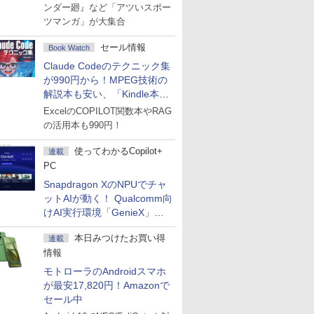
ンダー廻』など「アツいスポー
ツマンガ」が大集合
セール情報
Book Watch
Claude Codeのテクニック集
が990円から！MPEG技術の
解説本も安い、「Kindle本サ
マーセール」第2弾開始！
ExcelのCOPILOT関数本やRAG
の活用本も990円！
使ってわかるCopilot+
連載
PC
Snapdragon XのNPUでチャ
ットAIが動く！ Qualcomm向
けAI実行環境「GenieX」を
試してみた
本日みつけたお買い得
連載
情報
モトローラのAndroidスマホ
が最安17,820円！Amazonで
セール中