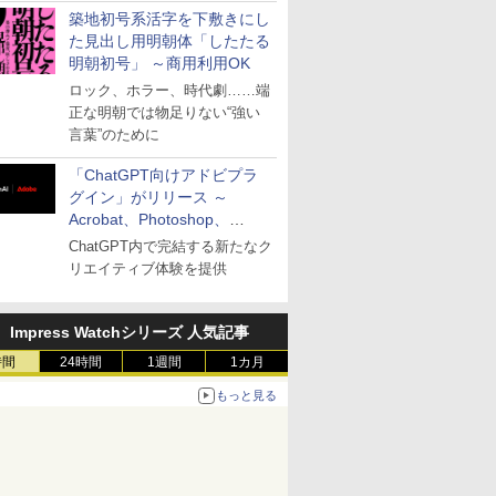
築地初号系活字を下敷きにし
た見出し用明朝体「したたる
明朝初号」 ～商用利用OK
ロック、ホラー、時代劇……端
正な明朝では物足りない“強い
言葉”のために
「ChatGPT向けアドビプラ
グイン」がリリース ～
Acrobat、Photoshop、
Premiereなどの機能を1つの
ChatGPT内で完結する新たなク
プラグインに統合
リエイティブ体験を提供
Impress Watchシリーズ 人気記事
時間
24時間
1週間
1カ月
もっと見る