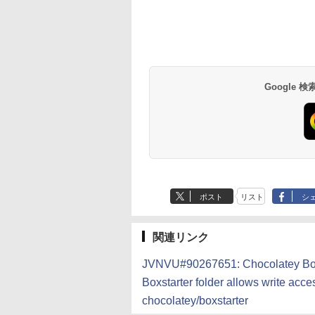
Amazon Kindle
Amazon Kindle - 目
Paperwhite (16GB)
に優しい、かさばら
7インチディスプレ
ない、大きな画面で
イ、色調調節ライ
読みやすい、6週間
￥22,980
￥16,980
Google
ト、12週間持続バッ
続バッテリー、6イ
テリー、広告なし、
チディスプレイ電子
ブラック
書籍リーダー、ブラ
ック、16GB、広告
し
ポスト
リスト
シ
関連リンク
JVNVU#90267651: Chocolate
Boxstarter folder allows write acc
chocolatey/boxstarter