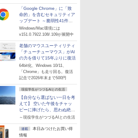
「Google Chrome」に「致
命的」を含むセキュリティア
ップデート ～脆弱性41件に
対処
Windows/Mac環境には
v151.0.7922.108/.109が展開中
老舗のマウスユーティリティ
「チューチューマウス」がAI
の力を借りて15年ぶりに復活
64bit化、Windows 10/11、
「Chrome」も走り回る。復活
記念で2026年末まで500円
現役学生がつづるAIとの生活
【自分なら選ばない一日を考
えて】 空いた午後をチャッ
ピーに捧げたら、思わぬ絶景
に出会った話
～現役学生がつづるAIとの生活
本日みつけたお買い得
連載
情報