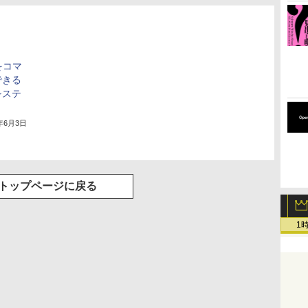
をコマ
できる
システ
」
3年6月3日
トップページに戻る
1