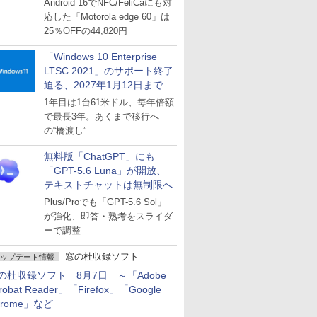
Android 16でNFC/FeliCaにも対
応した「Motorola edge 60」は
25％OFFの44,820円
「Windows 10 Enterprise
LTSC 2021」のサポート終了
迫る、2027年1月12日まで
～ESUは9月1日から販売
1年目は1台61米ドル、毎年倍額
で最長3年。あくまで移行へ
の“橋渡し”
無料版「ChatGPT」にも
「GPT-5.6 Luna」が開放、
テキストチャットは無制限へ
Plus/Proでも「GPT-5.6 Sol」
が強化、即答・熟考をスライダ
ーで調整
窓の杜収録ソフト
ップデート情報
の杜収録ソフト 8月7日 ～「Adobe
robat Reader」「Firefox」「Google
hrome」など