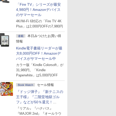
「Fire TV」シリーズが最安
4,980円！Amazonデバイス
のサマーセール
4K/Wi-Fi 6対応の「Fire TV 4K
Plus」は2,000円OFFの7,980円
本日みつけたお買い得
連載
情報
Kindle電子書籍リーダーが最
大8,000円OFF！Amazonデ
バイスがサマーセール中
カラー版「Kindle Colorsoft」が
31,980円。「Kindle
Paperwhite」は5,000円OFF
セール情報
Book Watch
『ドッジ弾子』『新テニスの
王子様』『二階堂地獄ゴル
フ』などが50％還元！
Amazonマンガ週末セール
『リアル』『ハナバス』
『MAJOR 2nd』『オールラウ