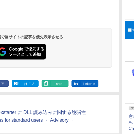
Kindle Paperwhite
Amazon Kindle
New Amazon Kindle
シグニチャーエディ
Colorsoft | 16GBス
Scribe Colorsoft | 11
ション (32GB) 7イン
トレージ、防水、7イ
インチカラーディスプ
持
チディスプレイ、明
ンチカラーディスプ
レイ、64GBストレー
￥27,980
￥31,980
￥115,980
 検索で当サイトの記事を優先表示させる
ン
るさ自動調整、色調
レイ、色調調節ライ
ジ、ノート機能搭載、
調節ライト、12週間
ト、最大8週間持続バ
明るさ自動調整、色調
持続バッテリー、広
ッテリー、広告無
調節ライト、プレミア
な
告なし、メタリック
し、ブラック (2025
ムペン付き、グラファ
ブラック
年発売)
イト
ェア
はてブ
note
LinkedIn
ア
y Boxstarter に DLL 読み込みに関する脆弱性
窓
ess for standard users ・ Advisory ・
Ac
C