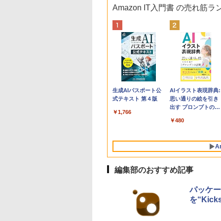
Amazon IT入門書 の売れ筋
Apple 2026
Robloxギフトカード
生成AIパスポート公
tomtoc 360°保護
Microsoft Office
AIイラスト表現辞典:
MacBook Neo A18
- 800 Robux 【限定
式テキスト 第４版
15.6 16インチ パソ
Home & Business
思い通りの絵を引き
Proチップ搭載13イ
バーチャルアイテム
ンケース Dell NEC
2024(最新 永続版)|オ
出す プロンプトの言
￥1,766
ンチノートブック：
を含む】 【オンライ
Lavie ASUS HP
ンラインコード
葉 AI画像生成シリー
￥162,598
￥1,300
￥2,952
￥39,582
￥480
AIとApple
ンゲームコード】 ロ
dynabook Lenovo
版|Windows11、
ズ (はぴーイラスト
Intelligence、Liquid
ブロックス | オンラ
対応
10/mac対応|PC2台
Labo)
Retinaディスプレ
インコード版
A
イ、8GBメモリ、
512GB SSD、1080p
FaceTime HDカメ
編集部のおすすめ記事
ラ、Touch ID - イン
ディゴ + 3年延長
パッケー
AppleCare+ for 13イ
を“Kick
ンチMacBook
Neo(A18 Pro)|ダウン
ロード版