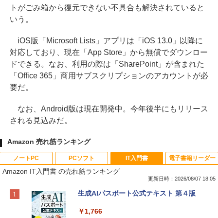
トがごみ箱から復元できない不具合も解決されていると
いう。
iOS版「Microsoft Lists」アプリは「iOS 13.0」以降に
対応しており、現在「App Store」から無償でダウンロー
ドできる。なお、利用の際は「SharePoint」が含まれた
「Office 365」商用サブスクリプションのアカウントが必
要だ。
なお、Android版は現在開発中。今年後半にもリリース
される見込みだ。
Amazon 売れ筋ランキング
ノートPC
PCソフト
IT入門書
電子書籍リーダー
Amazon IT入門書 の売れ筋ランキング
更新日時：2026/08/07 18:05
Apple 2026 MacBook Neo A18 Proチッ
Robloxギフトカード - 800 Robux 【限
生成AIパスポート公式テキスト 第４版
プ搭載13インチノートブック：AIとAppl
定バーチャルアイテムを含む】 【オンラ
e Intelligence、Liquid Retinaディスプ
インゲームコード】 ロブロックス | オン
￥1,766