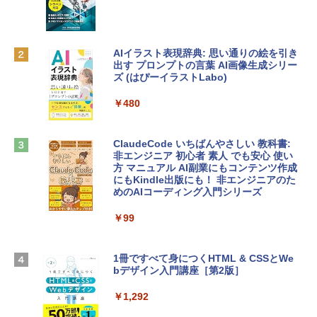
レイ、8GBメモリ、512GB SSD、1080p
ラインコード版
FaceTime HDカメラ、Touch ID - インデ
ィゴ + 3年延長 AppleCare+ for 13インチ
￥1,300
MacBook Neo(A18 Pro)|ダウンロード版
AIイラスト表現辞典: 思い通りの絵を引き
￥162,598
出す プロンプトの言葉 AI画像生成シリー
Microsoft Office Home & Business 202
ズ (はぴーイラストLabo)
4(最新 永続版)|オンラインコード版|Wind
ows11、10/mac対応|PC2台
tomtoc 360°保護 15.6 16インチ パソコ
￥480
ンケース Dell NEC Lavie ASUS HP dyna
￥39,582
book Lenovo対応
ClaudeCode いちばんやさしい 教科書:
￥2,952
非エンジニア 初心者 素人 でも安心 使い
Robloxギフトカード - 2,000 Robux 【限
方 マニュアル AI副業にもコンテンツ作成
定バーチャルアイテムを含む】 【オンラ
にもKindle出版にも！ 非エンジニアのた
インゲームコード】 ロブロックス | オン
めのAIコーディング入門シリーズ
Apple 2026 MacBook Air M5チップ搭載
ラインコード版
13インチノートブック：AIとApple Intell
igence、13.6インチLiquid Retinaディ
￥99
￥3,200
スプレイ、16GBユニファイドメモリ、1
TB SSDストレージ、12MPセンターフレ
ームカメラ、日本語キーボード、Touch I
1冊ですべて身につくHTML & CSSとWe
Robloxギフトカード - 1000 Robux 【限
D - シルバー
bデザイン入門講座［第2版］
定バーチャルアイテムを含む】 【オンラ
インゲームコード】 ロブロックス |オン
￥261,414
ラインコード版
￥1,292