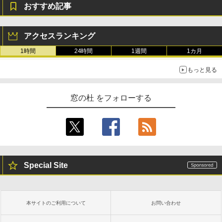
11インチカラーディスプレイ、64GBスト
おすすめ記事
レージ、ノート機能搭載、明るさ自動調
整、色調調節ライト、プレミアムペン付
き、グラファイト
アクセスランキング
￥115,980
1時間
24時間
1週間
1カ月
もっと見る
窓の杜 をフォローする
Special Site
本サイトのご利用について
お問い合わせ