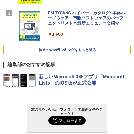
￥1,600
【Amazon.co.jp限定】 HP ノートパソコ
ン 15-fd 15.6インチ 16GBメモリ 512GB
FM TOWNS ハイパー・カタログ: 本体ハ
SSD インテル Core 5
ードウェア・市販ソフトウェアのパーフ
Windows版 | Minecraft (マインクラフ
ェクトリストと最新エミュレータ紹介
ト): Java & Bedrock Edition | オンライ
￥129,800
ンコード版
￥1,600
￥3,600
FMV ノートパソコン WE1-K3 (MS 365 P
ersonal/Copilotキー搭載/Win 11/15.6型/
Amazonランキングをもっと見る
Core i5/16GB/SSD 512GB/ホワイト) FM
VWK3E15W_AZ
編集部のおすすめ記事
￥139,880
Amazon Kindle Paperwhite (16GB) 7イ
新しいMicrosoft 365アプリ「Microsoft
ンチディスプレイ、色調調節ライト、12
Lists」のiOS版が正式公開
週間持続バッテリー、広告なし、ブラッ
ク
￥22,980
窓の杜をいいね・フォローして最新記事をチ
ェック！
Amazon Kindle - 目に優しい、かさばら
ない、大きな画面で読みやすい、6週間持
続バッテリー、6インチディスプレイ電子
書籍リーダー、ブラック、16GB、広告な