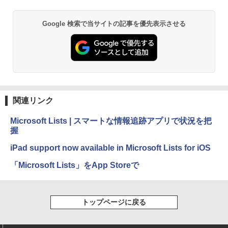
し
Google 検索で当サイトの記事を優先表示させる
￥16,980
Kindle Paperwhite シグニチャーエディ
ション (32GB) 7インチディスプレイ、明
るさ自動調整、色調調節ライト、12週間
持続バッテリー、広告なし、メタリック
ブラック
関連リンク
￥27,980
Microsoft Lists | スマートな情報追跡アプリで状況を把
握
Amazon Kindle Colorsoft | 16GBストレ
ージ、防水、7インチカラーディスプレ
iPad support now available in Microsoft Lists for iOS
イ、色調調節ライト、最大8週間持続バッ
テリー、広告無し、ブラック (2025年発
「Microsoft Lists」をApp Storeで
売)
￥31,980
トップページに戻る
New Amazon Kindle Scribe Colorsoft |