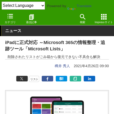
Powered by
Translate
窓の杜
オフィス・ドキュメント
オフィス
Webサービス
カテゴリ
過去記事
検索
Impressサイト
ニュース
iPadに正式対応 ～Microsoft 365の情報整理・追
跡ツール「Microsoft Lists」
削除されたリストがごみ箱から復元できない不具合も解決
樽井 秀人
2021年4月26日 09:00
リスト