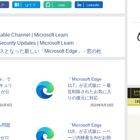
ェア
はてブ
note
LinkedIn
table Channel | Microsoft Learn
ecurity Updates | Microsoft Learn
ベースとなった新しい「Microsoft Edge」 - 窓の杜
me」で
「Microsoft Edge
キュリ
117」が正式版に ～最
トが公
近削除されたお気に入
りの復元に対応
1
年10月4日
2023年9月19日
する問題
「Microsoft Edge
118」が正式版に ～ペ
、ゼロ
ージ内検索をAIがお助