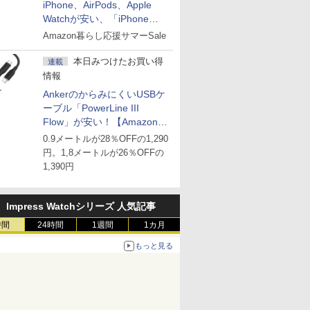
iPhone、AirPods、Apple
Watchが安い、「iPhone
Air」256GB版が139,800円な
Amazon暮らし応援サマーSale
ど
本日みつけたお買い得
連載
情報
AnkerのからみにくいUSBケ
ーブル「PowerLine III
Flow」が安い！【Amazon暮
らし応援サマーSale】
0.9メートルが28％OFFの1,290
円。1,8メートルが26％OFFの
1,390円
Impress Watchシリーズ 人気記事
時間
24時間
1週間
1カ月
もっと見る