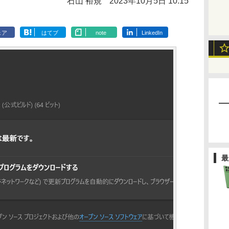
石山 裕規
2023年10月5日 10:15
ェア
はてブ
note
LinkedIn
最