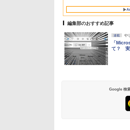
Intelligence、Liquid
ブロックス | オンラ
対応
10/mac対応|PC2台
Retinaディスプレ
インコード版
A
イ、8GBメモリ、
512GB SSD、1080p
FaceTime HDカメ
編集部のおすすめ記事
ラ、Touch ID - イン
ディゴ + 3年延長
や
連載
AppleCare+ for 13イ
ンチMacBook
「Micr
Neo(A18 Pro)|ダウン
て？ 実
ロード版
生成AIパスポート公
Amazon Kindle
AIイラスト表現辞典:
Amazon Kindle - 目
式テキスト 第４版
Paperwhite (16GB)
思い通りの絵を引き
に優しい、かさばら
7インチディスプレ
出す プロンプトの言
ない、大きな画面で
￥1,766
イ、色調調節ライ
葉 AI画像生成シリー
読みやすい、6週間
￥27,980
￥480
￥19,980
Google
ト、12週間持続バッ
ズ (はぴーイラスト
続バッテリー、6イ
テリー、広告なし、
Labo)
チディスプレイ電子
ブラック
書籍リーダー、ブラ
ック、16GB、広告
し