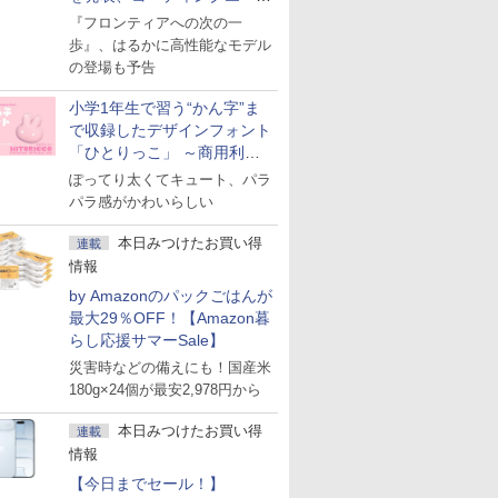
ェント「Muse Code」も
『フロンティアへの次の一
歩』、はるかに高性能なモデル
の登場も予告
小学1年生で習う“かん字”ま
で収録したデザインフォント
「ひとりっこ」 ～商用利用
OK
ぽってり太くてキュート、パラ
パラ感がかわいらしい
本日みつけたお買い得
連載
情報
by Amazonのパックごはんが
最大29％OFF！【Amazon暮
らし応援サマーSale】
災害時などの備えにも！国産米
180g×24個が最安2,978円から
本日みつけたお買い得
連載
情報
【今日までセール！】