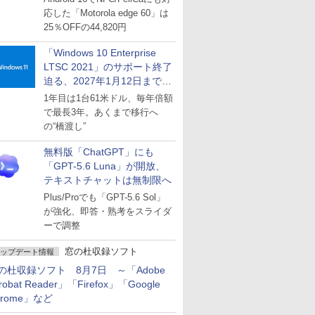
応した「Motorola edge 60」は
25％OFFの44,820円
「Windows 10 Enterprise
LTSC 2021」のサポート終了
迫る、2027年1月12日まで
～ESUは9月1日から販売
1年目は1台61米ドル、毎年倍額
で最長3年。あくまで移行へ
の“橋渡し”
無料版「ChatGPT」にも
「GPT-5.6 Luna」が開放、
テキストチャットは無制限へ
Plus/Proでも「GPT-5.6 Sol」
が強化、即答・熟考をスライダ
ーで調整
窓の杜収録ソフト
ップデート情報
の杜収録ソフト 8月7日 ～「Adobe
robat Reader」「Firefox」「Google
hrome」など