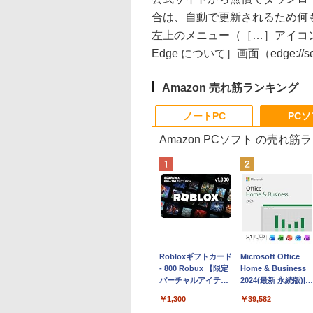
合は、自動で更新されるため何
左上のメニュー（［…］アイコン）
Edge について］画面（edge://
Amazon 売れ筋ランキング
ノートPC
PC
Amazon PCソフト の売れ筋
Apple 2026
Robloxギフトカード
tomtoc 360°保護
Microsoft Office
MacBook Neo A18
- 800 Robux 【限定
15.6 16インチ パソ
Home & Business
Proチップ搭載13イ
バーチャルアイテム
ンケース Dell NEC
2024(最新 永続版)|オ
ンチノートブック：
を含む】 【オンライ
Lavie ASUS HP
ンラインコード
￥162,598
￥1,300
￥2,952
￥39,582
AIとApple
ンゲームコード】 ロ
dynabook Lenovo
版|Windows11、