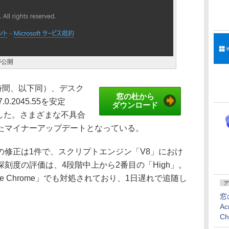
5が公開
現地時間、以下同）、デスク
窓の杜から
7.0.2045.55を安定
ダウンロード
スした。さまざまな不具合
たマイナーアップデートとなっている。
修正は1件で、スクリプトエンジン「V8」におけ
刻度の評価は、4段階中上から2番目の「High」。
le Chrome」でも対処されており、1日遅れで追随し
ア
窓
Ac
C