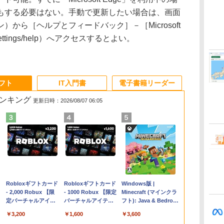
もする必要はない。手動で更新したい場合は、画面
から［ヘルプとフィードバック］－［Microsoft
settings/help）へアクセスするとよい。
ソフト
IT入門書
電子書籍リーダー
ランキング
更新日時：2026/08/07 06:05
Apple 2026
Robloxギフトカード
【Amazon.co.jp限
Robloxギフトカード
FMV ノートパソコン
Windows版 |
コ
MacBook Air M5チ
- 2,000 Robux 【限
定】 HP ノートパソ
- 1000 Robux 【限定
WE1-K3 (MS 365
Minecraft (マインクラ
ップ搭載13インチノ
定バーチャルアイテ
コン 15-fd 15.6イン
バーチャルアイテム
Personal/Copilotキー
フト): Java & Bedrock
ートブック：AIと
ムを含む】 【オンラ
チ 16GBメモリ
を含む】 【オンライ
搭載/Win 11/15.6
Edition | オンラインコ
￥347,600
￥3,200
￥129,800
￥1,600
￥123,400
￥3,600
Apple Intelligence、
インゲームコード】
512GB SSD インテ
ンゲームコード】 ロ
型/Core i5/16GB/SSD
ード版