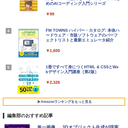
めのAIコーディング入門シリーズ
Apple 2026 MacBook Air M5チップ搭載
ラインコード版
13インチノートブック：AIとApple Intell
igence、13.6インチLiquid Retinaディ
￥99
￥3,200
スプレイ、24GBユニファイドメモリ、1
TB SSDストレージ、12MPセンターフレ
ームカメラ、日本語キーボード、Touch I
FM TOWNS ハイパー・カタログ: 本体ハ
Robloxギフトカード - 1000 Robux 【限
D - ミッドナイト
ードウェア・市販ソフトウェアのパーフ
定バーチャルアイテムを含む】 【オンラ
ェクトリストと最新エミュレータ紹介
インゲームコード】 ロブロックス |オン
￥314,800
ラインコード版
￥1,600
￥1,600
【Amazon.co.jp限定】 HP ノートパソコ
ン 15-fd 15.6インチ 16GBメモリ 512GB
1冊ですべて身につくHTML & CSSとWe
SSD インテル Core 5
bデザイン入門講座［第2版］
Microsoft Office Home 2024(最新 永続
版)|オンラインコード版|Windows11、1
￥129,800
0/mac対応|PC2台
￥2,326
￥37,224
FMV ノートパソコン WE1-K3 (MS 365 P
ersonal/Copilotキー搭載/Win 11/15.6型/
Amazonランキングをもっと見る
Core i5/16GB/SSD 512GB/ホワイト) FM
VWK3E15W_AZ
編集部のおすすめ記事
￥119,800
Amazon Kindle Paperwhite (16GB) 7イ
単一画像 → 3Dオブジェクト生成が現実