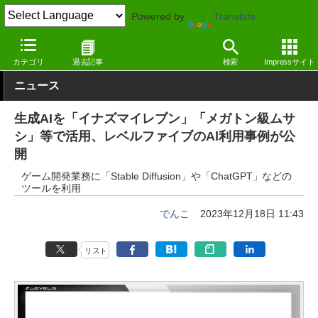
Powered by
Translate
窓の杜
ジェネレーティブAI
業界動向
カテゴリ
過去記事
検索
Impressサイト
ニュース
生成AIを「イナズマイレブン」「メガトン級ムサ
シ」等で活用、レベルファイブのAl利用事例が公
開
ゲーム開発業務に「Stable Diffusion」や「ChatGPT」などの
ツールを利用
でんこ
2023年12月18日 11:43
リスト