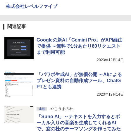
Amazon Kindle Colorsoft | 16GBストレ
株式会社レベルファイブ
ージ、防水、7インチカラーディスプレ
イ、色調調節ライト、最大8週間持続バッ
テリー、広告無し、ブラック (2025年発
売)
関連記事
￥39,980
Googleの新AI「Gemini Pro」がAPI経由
で提供 ～無料で1分あたり60リクエスト
New Amazon Kindle Scribe Colorsoft |
まで利用可能
11インチカラーディスプレイ、64GBスト
2023年12月14日
レージ、ノート機能搭載、明るさ自動調
整、色調調節ライト、プレミアムペン付
き、グラファイト
「パワポ生成AI」が無償公開 ～AIによる
プレゼン資料の自動作成ツール、ChatG
￥115,980
PTとも連携
2023年12月14日
やじうまの杜
連載
「Suno AI」～テキストを入力するとボ
ーカル入りの音楽を生成してくれるAI
で、窓の杜のテーマソングを作ってみた