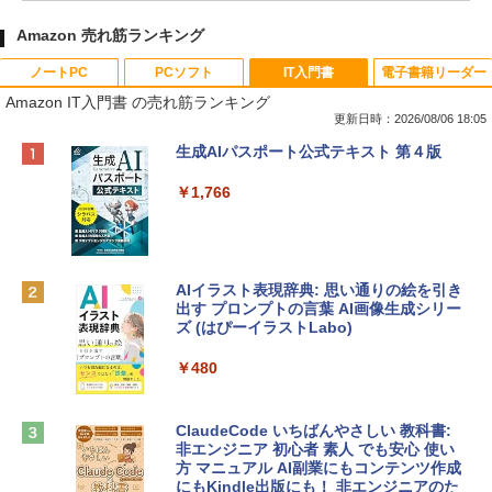
Amazon 売れ筋ランキング
ノートPC
PCソフト
IT入門書
電子書籍リーダー
Amazon IT入門書 の売れ筋ランキング
更新日時：2026/08/06 18:05
Apple 2026 MacBook Neo A18 Proチッ
Robloxギフトカード - 800 Robux 【限
生成AIパスポート公式テキスト 第４版
プ搭載13インチノートブック：AIとAppl
定バーチャルアイテムを含む】 【オンラ
e Intelligenceのために設計、Liquid Ret
インゲームコード】 ロブロックス | オン
￥1,766
inaディスプレイ、8GBユニファイドメモ
ラインコード版
リ、512GB SSDストレージ、1080p Fac
eTime HDカメラ、Touch ID - インディ
￥1,300
ゴ
AIイラスト表現辞典: 思い通りの絵を引き
￥137,800
出す プロンプトの言葉 AI画像生成シリー
Microsoft Office Home & Business 202
ズ (はぴーイラストLabo)
4(最新 永続版)|オンラインコード版|Wind
ows11、10/mac対応|PC2台
tomtoc 360°保護 15.6 16インチ パソコ
￥480
ンケース Dell NEC Lavie ASUS HP dyna
￥39,582
book Lenovo対応
ClaudeCode いちばんやさしい 教科書:
￥2,952
非エンジニア 初心者 素人 でも安心 使い
Robloxギフトカード - 2,000 Robux 【限
方 マニュアル AI副業にもコンテンツ作成
定バーチャルアイテムを含む】 【オンラ
にもKindle出版にも！ 非エンジニアのた
インゲームコード】 ロブロックス | オン