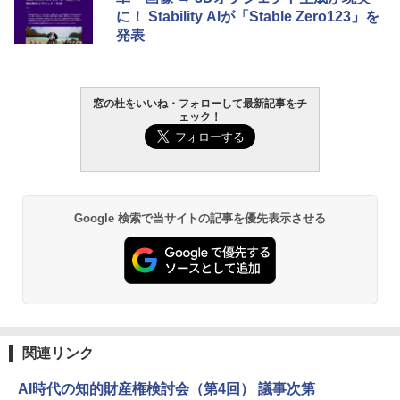
ンチディスプレイ、色調調節ライト、12
に！ Stability AIが「Stable Zero123」を
週間持続バッテリー、広告なし、ブラッ
発表
ク
￥27,980
窓の杜をいいね・フォローして最新記事をチ
ェック！
Amazon Kindle - 目に優しい、かさばら
ない、大きな画面で読みやすい、6週間持
続バッテリー、6インチディスプレイ電子
書籍リーダー、ブラック、16GB、広告な
し
￥19,980
Google 検索で当サイトの記事を優先表示させる
Kindle Paperwhite シグニチャーエディ
ション (32GB) 7インチディスプレイ、明
るさ自動調整、色調調節ライト、12週間
持続バッテリー、広告なし、メタリック
ブラック
関連リンク
￥32,980
AI時代の知的財産権検討会（第4回） 議事次第