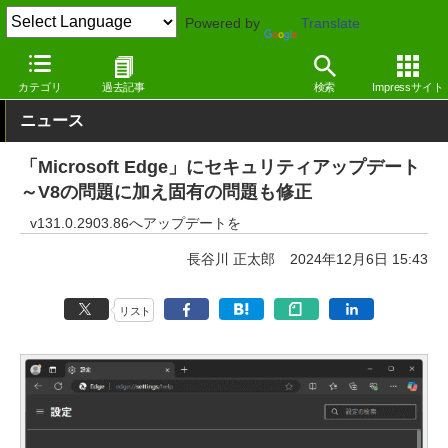
Powered by
Translate
窓の杜
セキュリティ
脆弱性
Windows
カテゴリ
過去記事
検索
Impressサイト
ニュース
「Microsoft Edge」にセキュリティアップデート
～V8の問題に加え固有の問題も修正
v131.0.2903.86へアップデートを
長谷川 正太郎
2024年12月6日 15:43
リスト