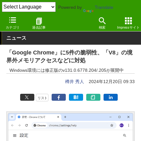
Powered by
Translate
窓の杜
セキュリティ
脆弱性
Windows
カテゴリ
過去記事
検索
Impressサイト
ニュース
「Google Chrome」に5件の脆弱性、「V8」の境
界外メモリアクセスなどに対処
Windows環境には修正版のv131.0.6778.204/.205が展開中
樽井 秀人
2024年12月20日 09:33
リスト