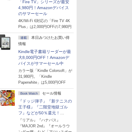
「Fire TV」シリーズが最安
4,980円！Amazonデバイス
のサマーセール
4K/Wi-Fi 6対応の「Fire TV 4K
Plus」は2,000円OFFの7,980円
本日みつけたお買い得
連載
情報
Kindle電子書籍リーダーが最
大8,000円OFF！Amazonデ
バイスがサマーセール中
カラー版「Kindle Colorsoft」が
31,980円。「Kindle
Paperwhite」は5,000円OFF
セール情報
Book Watch
『ドッジ弾子』『新テニスの
王子様』『二階堂地獄ゴル
フ』などが50％還元！
Amazonマンガ週末セール
『リアル』『ハナバス』
『MAJOR 2nd』『オールラウ
ンダー廻』など「アツいスポー