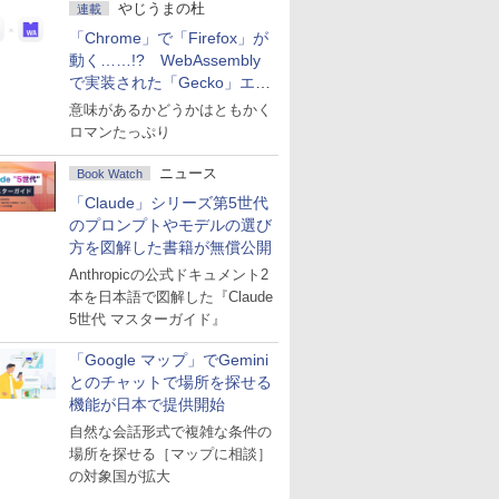
やじうまの杜
連載
「Chrome」で「Firefox」が
動く……!? WebAssembly
で実装された「Gecko」エン
ジン
意味があるかどうかはともかく
ロマンたっぷり
ニュース
Book Watch
「Claude」シリーズ第5世代
のプロンプトやモデルの選び
方を図解した書籍が無償公開
Anthropicの公式ドキュメント2
本を日本語で図解した『Claude
5世代 マスターガイド』
「Google マップ」でGemini
とのチャットで場所を探せる
機能が日本で提供開始
自然な会話形式で複雑な条件の
場所を探せる［マップに相談］
の対象国が拡大