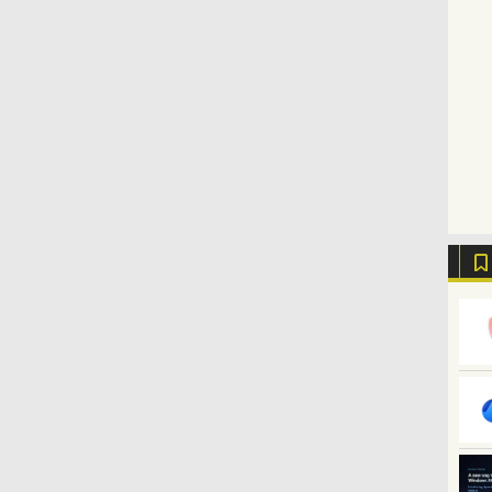
版
版にも！ 非エンジニア
リー、広告なし、メタ
広告無し、ブラック
ト、プレミアムペン付
のためのAIコーディン
リックブラック
(2025年発売)
き、グラファイト
グ入門シリーズ