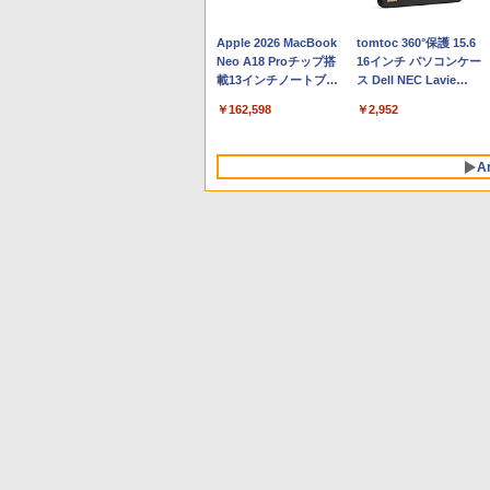
Apple 2026 MacBook
tomtoc 360°保護 15.6
Neo A18 Proチップ搭
16インチ パソコンケー
載13インチノートブッ
ス Dell NEC Lavie
ク：AIとApple
ASUS HP dynabook
￥162,598
￥2,952
Intelligence、Liquid
Lenovo対応
Retinaディスプレイ、
8GBメモリ、512GB
A
SSD、1080p FaceTime
HDカメラ、Touch ID -
インディゴ + 3年延長
AppleCare+ for 13イン
チMacBook Neo(A18
Pro)|ダウンロード版
Robloxギフトカード -
生成AIパスポート公式
Amazon Kindle
Microsoft Office
AIイラスト表現辞典: 思
Amazon Kindle - 目に
800 Robux 【限定バー
テキスト 第４版
Paperwhite (16GB) 7
Home & Business
い通りの絵を引き出す
優しい、かさばらな
チャルアイテムを含
インチディスプレイ、
2024(最新 永続版)|オン
プロンプトの言葉 AI画
い、大きな画面で読み
￥1,766
む】 【オンラインゲー
色調調節ライト、12週
ラインコード
像生成シリーズ (はぴー
やすい、6週間持続バッ
￥1,300
￥22,980
￥39,582
￥480
￥16,980
ムコード】 ロブロック
間持続バッテリー、広
版|Windows11、
イラストLabo)
テリー、6インチディス
ス | オンラインコード
告なし、ブラック
10/mac対応|PC2台
プレイ電子書籍リーダ