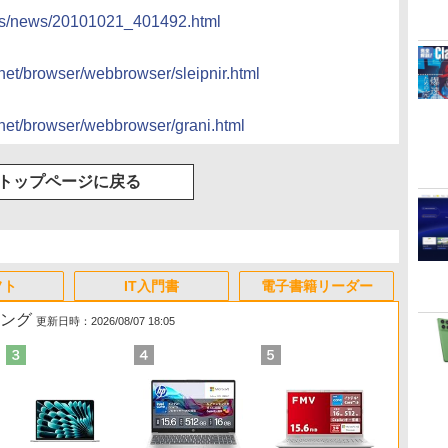
docs/news/20101021_401492.html
/inet/browser/webbrowser/sleipnir.html
/inet/browser/webbrowser/grani.html
トップページに戻る
フト
IT入門書
電子書籍リーダー
キング
更新日時：2026/08/07 18:05