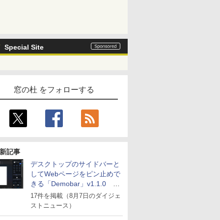
Special Site
窓の杜 をフォローする
新記事
デスクトップのサイドバーと
してWebページをピン止めで
きる「Demobar」v1.1.0 ほ
か
17件を掲載（8月7日のダイジェ
ストニュース）