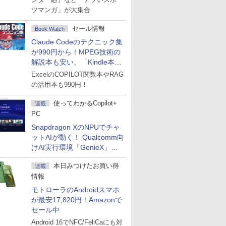
ツマンガ」が大集合
セール情報
Book Watch
Claude Codeのテクニック集
が990円から！MPEG技術の
解説本も安い、「Kindle本サ
マーセール」第2弾開始！
ExcelのCOPILOT関数本やRAG
の活用本も990円！
使ってわかるCopilot+
連載
PC
Snapdragon XのNPUでチャ
ットAIが動く！ Qualcomm向
けAI実行環境「GenieX」を
試してみた
本日みつけたお買い得
連載
情報
モトローラのAndroidスマホ
が最安17,820円！Amazonで
セール中
Android 16でNFC/FeliCaにも対