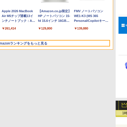
Apple 2026 MacBook
【Amazon.co.jp限定】
FMV ノートパソコン
Air M5チップ搭載13イ
HP ノートパソコン 15-
WE1-K3 (MS 365
ンチノートブック：AI
fd 15.6インチ 16GBメ
Personal/Copilotキー搭
とApple Intelligence、
モリ 512GB SSD イン
載/Win 11/15.6型/Core
￥261,414
￥129,800
￥139,880
13.6インチLiquid
テル Core 5
i5/16GB/SSD 512GB/ホ
Retinaディスプレイ、
ワイト)
16GBユニファイドメモ
FMVWK3E15W_AZ
mazonランキングをもっと見る
リ、1TB SSDストレー
ジ、12MPセンターフレ
ームカメラ、日本語キ
ーボード、Touch ID -
シルバー
Robloxギフトカード -
ClaudeCode いちばん
Kindle Paperwhite シ
Robloxギフトカード -
1冊ですべて身につく
Amazon Kindle
Windows版 | Minecraft
FM TOWNS ハイパー・
New Amazon Kindle
2,000 Robux 【限定バ
やさしい 教科書: 非エ
グニチャーエディショ
1000 Robux 【限定バ
HTML & CSSとWebデ
Colorsoft | 16GBスト
(マインクラフト): Java &
カタログ: 本体ハードウ
Scribe Colorsoft | 11イ
ーチャルアイテムを含
ンジニア 初心者 素人
ン (32GB) 7インチディ
ーチャルアイテムを含
ザイン入門講座［第2
レージ、防水、7インチ
Bedrock Edition | オンラ
ェア・市販ソフトウェア
ンチカラーディスプレ
1
む】 【オンラインゲー
でも安心 使い方 マニュ
スプレイ、明るさ自動
む】 【オンラインゲー
版］
カラーディスプレイ、
インコード版
のパーフェクトリストと
イ、64GBストレージ、
￥3,200
￥99
￥27,980
￥1,600
￥1,292
￥31,980
￥3,600
￥1,600
￥115,980
ムコード】 ロブロック
アル AI副業にもコンテ
調整、色調調節ライ
ムコード】 ロブロック
色調調節ライト、最大8
最新エミュレータ紹介
ノート機能搭載、明るさ
ス | オンラインコード
ンツ作成にもKindle出
ト、12週間持続バッテ
ス |オンラインコード版
週間持続バッテリー、
自動調整、色調調節ライ