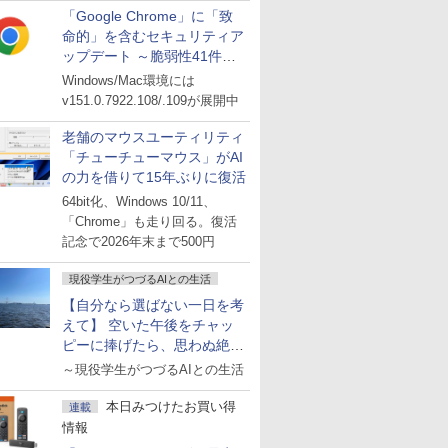
「Google Chrome」に「致
命的」を含むセキュリティア
ップデート ～脆弱性41件に
対処
Windows/Mac環境には
v151.0.7922.108/.109が展開中
老舗のマウスユーティリティ
「チューチューマウス」がAI
の力を借りて15年ぶりに復活
64bit化、Windows 10/11、
「Chrome」も走り回る。復活
記念で2026年末まで500円
現役学生がつづるAIとの生活
【自分なら選ばない一日を考
えて】 空いた午後をチャッ
ピーに捧げたら、思わぬ絶景
に出会った話
～現役学生がつづるAIとの生活
本日みつけたお買い得
連載
情報