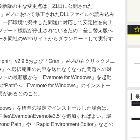
。最新版の主な変更点は、21日に公開された
「Grani」v4.4において修正されたDLLファイルの読み込み
、一部環境で発生した問題に対応して安定性を向上
プデート機能が停止されているため、差し替え版へ
ーを同社のWebサイトからダウンロードして実行す
ir」v2.9.5および「Grani」v4.4の右クリックメニ
Windows」へ選択範囲の内容を送れなくなった問題への対
新版から「Evernote for Windows」を起動
ath”へ「Evernote for Windows」のインストー
要があるとのこと。
最
 Windows」を標準の設定でインストールした場合は、
Files\Evernote\Evernote3.5”を追加すればよい。環
ath」や「Rapid Environment Editor」などの
。