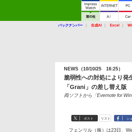
バックナンバー
生成AI
Excel
Wi
NEWS
（10/10/25 16:25）
脆弱性への対処により発生し
「Grani」の差し替え版
両ソフトから「Evernote fo
ポスト
リスト
シ
フェンリル（株）は23日、Webブラ