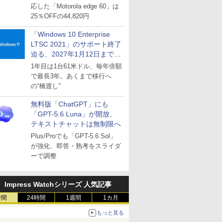
応した「Motorola edge 60」は
25％OFFの44,820円
「Windows 10 Enterprise
LTSC 2021」のサポート終了
迫る、2027年1月12日まで
～ESUは9月1日から販売
1年目は1台61米ドル、毎年倍額
で最長3年。あくまで移行へ
の“橋渡し”
無料版「ChatGPT」にも
「GPT-5.6 Luna」が開放、
テキストチャットは無制限へ
Plus/Proでも「GPT-5.6 Sol」
が強化、即答・熟考をスライダ
ーで調整
Impress Watchシリーズ 人気記事
時間
24時間
1週間
1カ月
もっと見る