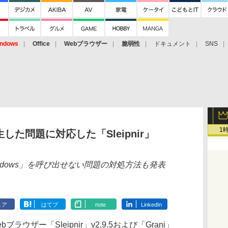
ndows
Office
Webブラウザー
脆弱性
ドキュメント
SNS
1
た問題に対応した「Sleipnir」
r Windows」を呼び出せない問題の対処方法も発表
ェア
はてブ
note
LinkedIn
ウザー「Sleipnir」v2.9.5および「Grani」