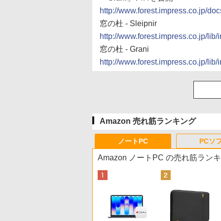
http://www.forest.impress.co.jp/
窓の杜 - Sleipnir
http://www.forest.impress.co.jp/lib
窓の杜 - Grani
http://www.forest.impress.co.jp/lib
Amazon 売れ筋ランキング
ノートPC
PCソ
Amazon ノートPC の売れ筋ラン