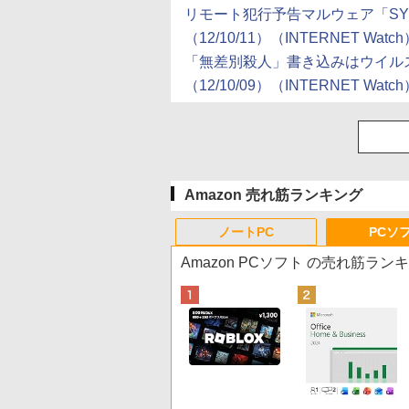
リモート犯行予告マルウェア「SY
（12/10/11）（INTERNET Watc
「無差別殺人」書き込みはウイル
（12/10/09）（INTERNET Watc
Amazon 売れ筋ランキング
ノートPC
PCソ
Amazon PCソフト の売れ筋ラン