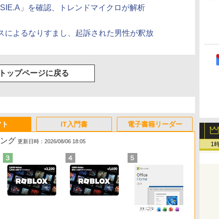
SIE.A」を確認、トレンドマイクロが解析
h）
スによるなりすまし、起訴された男性が釈放
h）
トップページに戻る
フト
IT入門書
電子書籍リーダー
キング
更新日時：2026/08/06 18:05
1