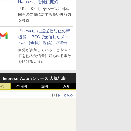
Namazu」を提供開始
「Kimi K2.6」をベースに日本
固有の文脈に対する高い理解力
を獲得
「Gmail」に誤送信防止の新
機能 ～BCCで受信したメー
ルの［全員に返信］で警告を
表示
自分が参加していることやメア
ドを他の受信者に知られる事故
を防げるように
Impress Watchシリーズ 人気記事
時間
24時間
1週間
1カ月
もっと見る