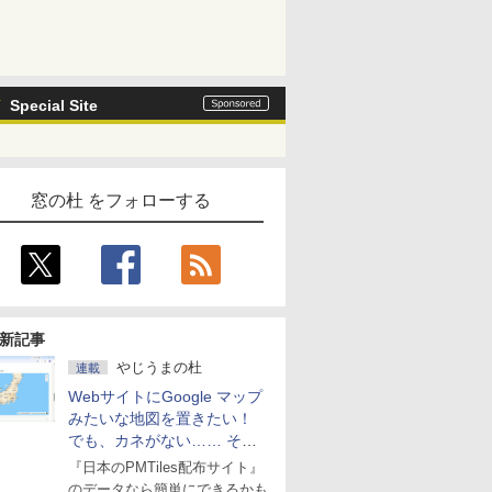
Special Site
窓の杜 をフォローする
新記事
やじうまの杜
連載
WebサイトにGoogle マップ
みたいな地図を置きたい！
でも、カネがない…… そん
な人に朗報！
『日本のPMTiles配布サイト』
のデータなら簡単にできるかも