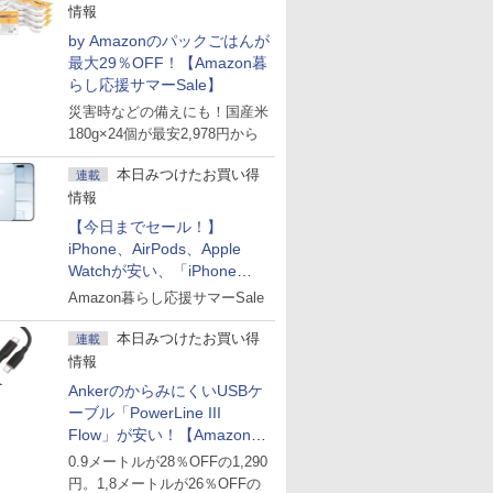
情報
by Amazonのパックごはんが
最大29％OFF！【Amazon暮
らし応援サマーSale】
災害時などの備えにも！国産米
180g×24個が最安2,978円から
本日みつけたお買い得
連載
情報
【今日までセール！】
iPhone、AirPods、Apple
Watchが安い、「iPhone
Air」256GB版が139,800円な
Amazon暮らし応援サマーSale
ど
本日みつけたお買い得
連載
情報
AnkerのからみにくいUSBケ
ーブル「PowerLine III
Flow」が安い！【Amazon暮
らし応援サマーSale】
0.9メートルが28％OFFの1,290
円。1,8メートルが26％OFFの