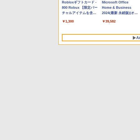
Apple 2026 MacBook
Robloxギフトカード -
tomtoc 360°保護 15.6
Microsoft Office
Neo A18 Proチップ搭
800 Robux 【限定バー
16インチ パソコンケー
Home & Business
載13インチノートブッ
チャルアイテムを含
ス Dell NEC Lavie
2024(最新 永続版)|オン
ク：AIとApple
む】 【オンラインゲー
ASUS HP dynabook
ラインコード
￥137,800
￥1,300
￥2,952
￥39,582
Intelligenceのために設
ムコード】 ロブロック
Lenovo対応
版|Windows11、
計、Liquid Retinaディ
ス | オンラインコード
10/mac対応|PC2台
スプレイ、8GBユニフ
版
A
ァイドメモリ、512GB
SSDストレージ、
1080p FaceTime HDカ
メラ、Touch ID - イン
ディゴ
生成AIパスポート公式
Amazon Kindle
AIイラスト表現辞典: 思
Amazon Kindle - 目に
テキスト 第４版
Paperwhite (16GB) 7
い通りの絵を引き出す
優しい、かさばらな
インチディスプレイ、
プロンプトの言葉 AI画
い、大きな画面で読み
￥1,766
色調調節ライト、12週
像生成シリーズ (はぴー
やすい、6週間持続バッ
￥27,980
￥480
￥19,980
間持続バッテリー、広
イラストLabo)
テリー、6インチディス
告なし、ブラック
プレイ電子書籍リーダ
ー、ブラック、16GB、
広告なし