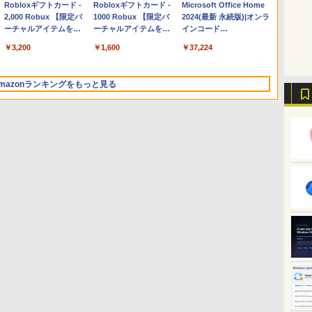
Apple 2026 MacBook
Robloxギフトカード -
【Amazon.co.jp限定】
Robloxギフトカード -
FMV ノートパソコン
Microsoft Office Home
Air M5チップ搭載13イ
2,000 Robux 【限定バ
HP ノートパソコン 15-
1000 Robux 【限定バ
WE1-K3 (MS 365
2024(最新 永続版)|オンラ
ンチノートブック：AI
ーチャルアイテムを含
fd 15.6インチ 16GBメ
ーチャルアイテムを含
Personal/Copilotキー搭
インコード
とApple Intelligence、
む】 【オンラインゲー
モリ 512GB SSD イン
む】 【オンラインゲー
載/Win 11/15.6型/Core
版|Windows11、10/mac
￥314,800
￥3,200
￥129,800
￥1,600
￥119,800
￥37,224
13.6インチLiquid
ムコード】 ロブロック
テル Core 5
ムコード】 ロブロック
i5/16GB/SSD 512GB/ホ
対応|PC2台
Retinaディスプレイ、
ス | オンラインコード
ス |オンラインコード版
ワイト)
24GBユニファイドメモ
版
FMVWK3E15W_AZ
mazonランキングをもっと見る
リ、1TB SSDストレー
ジ、12MPセンターフレ
ームカメラ、日本語キ
ーボード、Touch ID -
ミッドナイト
ClaudeCode いちばん
Kindle Paperwhite シ
FM TOWNS ハイパ
Amazon Kindle
1冊ですべて身につく
New Amazon Kindle
やさしい 教科書: 非エ
グニチャーエディショ
ー・カタログ: 本体ハー
Colorsoft | 16GBスト
HTML & CSSとWebデザ
Scribe Colorsoft | 11イ
ンジニア 初心者 素人
ン (32GB) 7インチディ
ドウェア・市販ソフト
レージ、防水、7インチ
イン入門講座［第2版］
ンチカラーディスプレ
でも安心 使い方 マニュ
スプレイ、明るさ自動
ウェアのパーフェクト
カラーディスプレイ、
イ、64GBストレージ、
￥99
￥32,980
￥1,600
￥39,980
￥2,326
￥115,980
アル AI副業にもコンテ
調整、色調調節ライ
リストと最新エミュレ
色調調節ライト、最大8
ノート機能搭載、明るさ
ンツ作成にもKindle出
ト、12週間持続バッテ
ータ紹介
週間持続バッテリー、
自動調整、色調調節ライ
版にも！ 非エンジニア
リー、広告なし、メタ
広告無し、ブラック
ト、プレミアムペン付
のためのAIコーディン
リックブラック
(2025年発売)
き、グラファイト