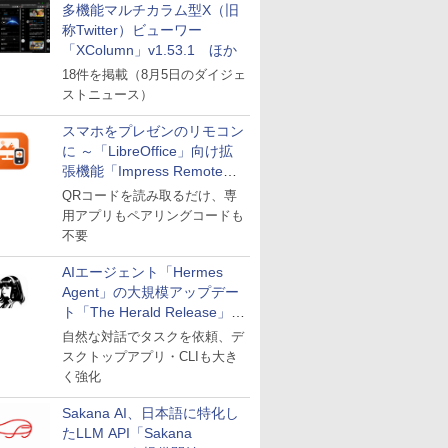
多機能マルチカラム型X（旧
称Twitter）ビューワー
「XColumn」v1.53.1 ほか
18件を掲載（8月5日のダイジェ
ストニュース）
スマホをプレゼンのリモコン
に ～「LibreOffice」向け拡
張機能「Impress Remote」
が公開
QRコードを読み取るだけ、専
用アプリもペアリングコードも
不要
AIエージェント「Hermes
Agent」の大規模アップデー
ト「The Herald Release」が
公開
自然な対話でタスクを依頼、デ
スクトップアプリ・CLIも大き
く強化
Sakana AI、日本語に特化し
たLLM API「Sakana