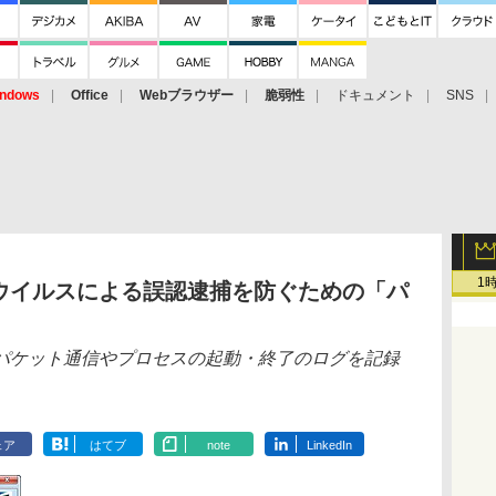
ndows
Office
Webブラウザー
脆弱性
ドキュメント
SNS
1
ウイルスによる誤認逮捕を防ぐための「パ
パケット通信やプロセスの起動・終了のログを記録
ェア
はてブ
note
LinkedIn