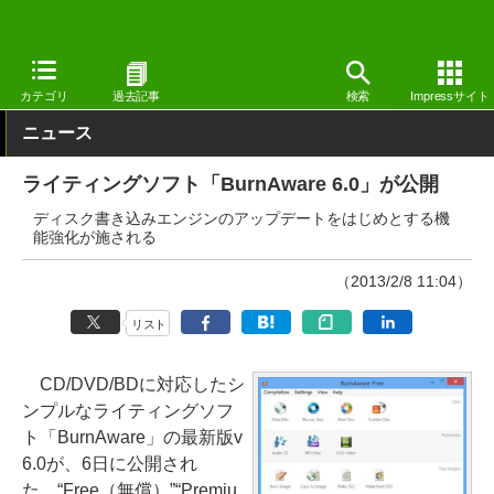
窓の杜
システム・ファイル
ファイル
Windows
カテゴリ
過去記事
検索
Impressサイト
ニュース
ライティングソフト「BurnAware 6.0」が公開
ディスク書き込みエンジンのアップデートをはじめとする機
能強化が施される
（2013/2/8 11:04）
リスト
CD/DVD/BDに対応したシ
ンプルなライティングソフ
ト「BurnAware」の最新版v
6.0が、6日に公開され
た。“Free（無償）”“Premiu