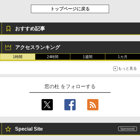
ードウェア・市販ソフトウェアのパーフ
￥31,980
ェクトリストと最新エミュレータ紹介
トップページに戻る
￥1,600
New Amazon Kindle Scribe Colorsoft |
おすすめ記事
11インチカラーディスプレイ、64GBスト
レージ、ノート機能搭載、明るさ自動調
整、色調調節ライト、プレミアムペン付
き、グラファイト
アクセスランキング
1時間
24時間
1週間
1カ月
￥115,980
もっと見る
窓の杜 をフォローする
Special Site