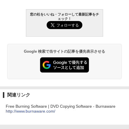
AIイラスト表現辞典: 思い通りの絵を引き
出す プロンプトの言葉 AI画像生成シリー
Amazon Kindle - 目に優しい、かさばら
窓の杜をいいね・フォローして最新記事をチ
ズ (はぴーイラストLabo)
ない、大きな画面で読みやすい、6週間持
ェック！
続バッテリー、6インチディスプレイ電子
書籍リーダー、ブラック、16GB、広告な
￥480
し
￥16,980
ClaudeCode いちばんやさしい 教科書:
非エンジニア 初心者 素人 でも安心 使い
Google 検索で当サイトの記事を優先表示させる
方 マニュアル AI副業にもコンテンツ作成
にもKindle出版にも！ 非エンジニアのた
Kindle Paperwhite シグニチャーエディ
めのAIコーディング入門シリーズ
ション (32GB) 7インチディスプレイ、明
るさ自動調整、色調調節ライト、12週間
持続バッテリー、広告なし、メタリック
￥99
ブラック
￥27,980
1冊ですべて身につくHTML & CSSとWe
bデザイン入門講座［第2版］
関連リンク
Amazon Kindle Colorsoft | 16GBストレ
￥1,292
Free Burning Software | DVD Copying Software - Burnaware
ージ、防水、7インチカラーディスプレ
http://www.burnaware.com/
イ、色調調節ライト、最大8週間持続バッ
テリー、広告無し、ブラック (2025年発
売)
FM TOWNS ハイパー・カタログ: 本体ハ