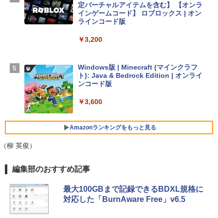
D - シルバー
定バーチャルアイテムを含む】 【オンラ
インゲームコード】 ロブロックス | オン
￥261,414
ラインコード版
￥3,200
【Amazon.co.jp限定】 HP ノートパソコ
ン 15-fd 15.6インチ 16GBメモリ 512GB
SSD インテル Core 5
Windows版 | Minecraft (マインクラフ
ト): Java & Bedrock Edition | オンライ
￥129,800
ンコード版
￥3,600
FMV ノートパソコン WE1-K3 (MS 365 P
ersonal/Copilotキー搭載/Win 11/15.6型/
Core i5/16GB/SSD 512GB/ホワイト) FM
Amazonランキングをもっと見る
VWK3E15W_AZ
（柳 英俊）
￥139,880
生成AIパスポート公式テキスト 第４版
Amazon Kindle Paperwhite (16GB) 7イ
編集部のおすすめ記事
ンチディスプレイ、色調調節ライト、12
週間持続バッテリー、広告なし、ブラッ
￥1,766
最大100GBまで記録できるBDXL規格に
ク
対応した「BurnAware Free」v6.5
￥22,980