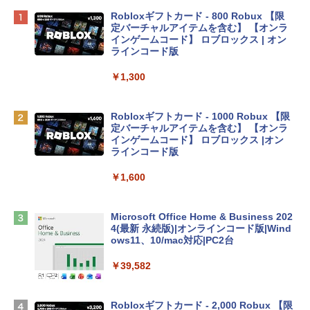
Apple 2026 MacBook Neo A18 Proチッ
Robloxギフトカード - 800 Robux 【限
プ搭載13インチノートブック：AIとAppl
定バーチャルアイテムを含む】 【オンラ
e Intelligence、Liquid Retinaディスプ
インゲームコード】 ロブロックス | オン
レイ、8GBメモリ、512GB SSD、1080p
ラインコード版
FaceTime HDカメラ、Touch ID - インデ
ィゴ + 3年延長 AppleCare+ for 13インチ
￥1,300
MacBook Neo(A18 Pro)|ダウンロード版
￥162,598
Robloxギフトカード - 1000 Robux 【限
定バーチャルアイテムを含む】 【オンラ
インゲームコード】 ロブロックス |オン
tomtoc 360°保護 15.6 16インチ パソコ
ラインコード版
ンケース Dell NEC Lavie ASUS HP dyna
book Lenovo対応
￥1,600
￥2,952
Microsoft Office Home & Business 202
4(最新 永続版)|オンラインコード版|Wind
Apple 2026 MacBook Air M5チップ搭載
ows11、10/mac対応|PC2台
13インチノートブック：AIとApple Intell
igence、13.6インチLiquid Retinaディ
￥39,582
スプレイ、16GBユニファイドメモリ、1
TB SSDストレージ、12MPセンターフレ
ームカメラ、日本語キーボード、Touch I
Robloxギフトカード - 2,000 Robux 【限