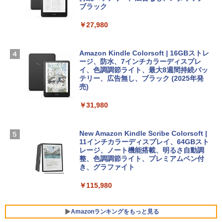
TB SSDストレージ、12MPセンターフレ
ブラック
ームカメラ、日本語キーボード、Touch I
D - シルバー
￥27,980
1冊ですべて身につくHTML & CSSとWe
Robloxギフトカード - 2,000 Robux 【限
bデザイン入門講座［第2版］
定バーチャルアイテムを含む】 【オンラ
￥261,414
インゲームコード】 ロブロックス | オン
ラインコード版
Amazon Kindle Colorsoft | 16GBストレ
￥1,292
ージ、防水、7インチカラーディスプレ
【Amazon.co.jp限定】 HP ノートパソコ
イ、色調調節ライト、最大8週間持続バッ
￥3,200
ン 15-fd 15.6インチ 16GBメモリ 512GB
テリー、広告無し、ブラック (2025年発
SSD インテル Core 5
売)
FM TOWNS ハイパー・カタログ: 本体ハ
ードウェア・市販ソフトウェアのパーフ
Windows版 | Minecraft (マインクラフ
￥129,800
￥31,980
ェクトリストと最新エミュレータ紹介
ト): Java & Bedrock Edition | オンライ
ンコード版
￥1,600
FMV ノートパソコン WE1-K3 (MS 365 P
New Amazon Kindle Scribe Colorsoft |
￥3,600
ersonal/Copilotキー搭載/Win 11/15.6型/
11インチカラーディスプレイ、64GBスト
Core i5/16GB/SSD 512GB/ホワイト) FM
レージ、ノート機能搭載、明るさ自動調
VWK3E15W_AZ
整、色調調節ライト、プレミアムペン付
き、グラファイト
￥139,880
￥115,980
Amazonランキングをもっと見る