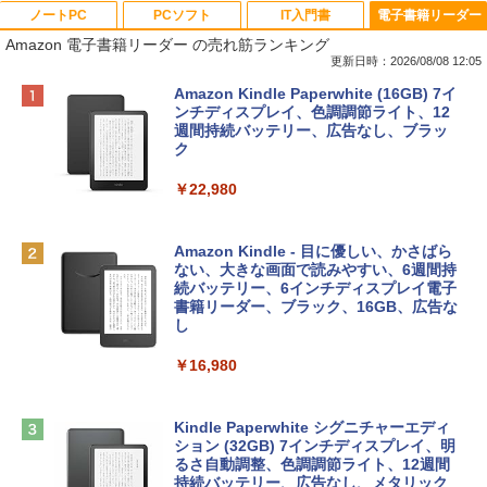
ノートPC
PCソフト
IT入門書
電子書籍リーダー
Amazon 電子書籍リーダー の売れ筋ランキング
更新日時：2026/08/08 12:05
Apple 2026 MacBook Neo A18 Proチッ
Robloxギフトカード - 800 Robux 【限
生成AIパスポート公式テキスト 第４版
Amazon Kindle Paperwhite (16GB) 7イ
プ搭載13インチノートブック：AIとAppl
定バーチャルアイテムを含む】 【オンラ
ンチディスプレイ、色調調節ライト、12
e Intelligenceのために設計、Liquid Ret
インゲームコード】 ロブロックス | オン
週間持続バッテリー、広告なし、ブラッ
￥1,766
inaディスプレイ、8GBユニファイドメモ
ラインコード版
ク
リ、256GB SSDストレージ、1080p Fac
eTime HDカメラ - インディゴ
￥1,300
￥22,980
￥119,800
AIイラスト表現辞典: 思い通りの絵を引き
出す プロンプトの言葉 AI画像生成シリー
Robloxギフトカード - 1000 Robux 【限
Amazon Kindle - 目に優しい、かさばら
ズ (はぴーイラストLabo)
定バーチャルアイテムを含む】 【オンラ
ない、大きな画面で読みやすい、6週間持
tomtoc 360°保護 15.6 16インチ パソコ
インゲームコード】 ロブロックス |オン
続バッテリー、6インチディスプレイ電子
ンケース Dell NEC Lavie ASUS HP dyna
ラインコード版
書籍リーダー、ブラック、16GB、広告な
￥480
book Lenovo対応
し
￥1,600
￥2,952
￥16,980
ClaudeCode いちばんやさしい 教科書:
非エンジニア 初心者 素人 でも安心 使い
方 マニュアル AI副業にもコンテンツ作成
Microsoft Office Home & Business 202
にもKindle出版にも！ 非エンジニアのた
Apple 2026 MacBook Air M5チップ搭載
4(最新 永続版)|オンラインコード版|Wind
Kindle Paperwhite シグニチャーエディ
めのAIコーディング入門シリーズ
13インチノートブック：AIとApple Intell
ows11、10/mac対応|PC2台
ション (32GB) 7インチディスプレイ、明
igence、13.6インチLiquid Retinaディ
るさ自動調整、色調調節ライト、12週間
スプレイ、16GBユニファイドメモリ、1
持続バッテリー、広告なし、メタリック
￥99
￥39,582