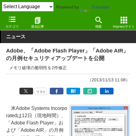
Powered by
Translate
窓の杜
システム・ファイル
ランタイム
Windows
カテゴリ
過去記事
検索
Impressサイト
ニュース
Adobe、「Adobe Flash Player」「Adobe AIR」
の月例セキュリティアップデートを公開
メモリ破壊の脆弱性を2件修正
（2013/11/13 11:08）
リスト
米Adobe Systems Incorpo
ratedは12日（現地時間）、
「Adobe Flash Player」お
よび「Adobe AIR」の月例