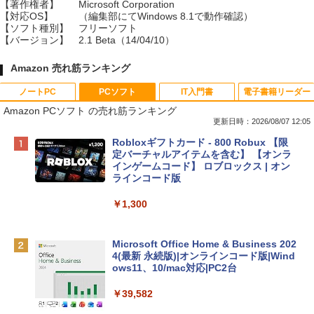
【著作権者】
Microsoft Corporation
【対応OS】
（編集部にてWindows 8.1で動作確認）
【ソフト種別】
フリーソフト
【バージョン】
2.1 Beta（14/04/10）
Amazon 売れ筋ランキング
ノートPC
PCソフト
IT入門書
電子書籍リーダー
Amazon PCソフト の売れ筋ランキング
更新日時：2026/08/07 12:05
Apple 2026 MacBook Neo A18 Proチッ
Robloxギフトカード - 800 Robux 【限
プ搭載13インチノートブック：AIとAppl
定バーチャルアイテムを含む】 【オンラ
e Intelligence、Liquid Retinaディスプ
インゲームコード】 ロブロックス | オン
レイ、8GBメモリ、512GB SSD、1080p
ラインコード版
FaceTime HDカメラ、Touch ID - インデ
ィゴ + 3年延長 AppleCare+ for 13インチ
￥1,300
MacBook Neo(A18 Pro)|ダウンロード版
￥162,598
Microsoft Office Home & Business 202
4(最新 永続版)|オンラインコード版|Wind
ows11、10/mac対応|PC2台
tomtoc 360°保護 15.6 16インチ パソコ
ンケース Dell NEC Lavie ASUS HP dyna
￥39,582
book Lenovo対応