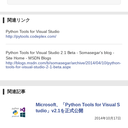
ブラック
￥27,980
1冊ですべて身につくHTML & CSSとWe
bデザイン入門講座［第2版］
関連リンク
Amazon Kindle Colorsoft | 16GBストレ
￥2,326
Python Tools for Visual Studio
ージ、防水、7インチカラーディスプレ
http://pytools.codeplex.com/
イ、色調調節ライト、最大8週間持続バッ
テリー、広告無し、ブラック (2025年発
売)
FM TOWNS ハイパー・カタログ: 本体ハ
Python Tools for Visual Studio 2.1 Beta - Somasegar's blog -
ードウェア・市販ソフトウェアのパーフ
￥31,980
Site Home - MSDN Blogs
ェクトリストと最新エミュレータ紹介
http://blogs.msdn.com/b/somasegar/archive/2014/04/10/python-
tools-for-visual-studio-2-1-beta.aspx
￥1,600
New Amazon Kindle Scribe Colorsoft |
11インチカラーディスプレイ、64GBスト
レージ、ノート機能搭載、明るさ自動調
整、色調調節ライト、プレミアムペン付
関連記事
き、グラファイト
￥115,980
Microsoft、「Python Tools for Visual S
tudio」v2.1を正式公開
2014年10月17日