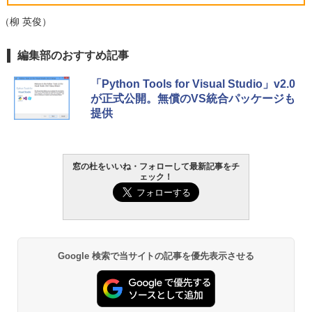
VWK3E15W_AZ
（柳 英俊）
￥139,880
生成AIパスポート公式テキスト 第４版
Amazon Kindle Paperwhite (16GB) 7イ
編集部のおすすめ記事
ンチディスプレイ、色調調節ライト、12
週間持続バッテリー、広告なし、ブラッ
￥1,766
「Python Tools for Visual Studio」v2.0
ク
が正式公開。無償のVS統合パッケージも
提供
￥22,980
AIイラスト表現辞典: 思い通りの絵を引き
出す プロンプトの言葉 AI画像生成シリー
Amazon Kindle - 目に優しい、かさばら
ズ (はぴーイラストLabo)
ない、大きな画面で読みやすい、6週間持
窓の杜をいいね・フォローして最新記事をチ
続バッテリー、6インチディスプレイ電子
ェック！
書籍リーダー、ブラック、16GB、広告な
￥480
し
￥16,980
ClaudeCode いちばんやさしい 教科書:
非エンジニア 初心者 素人 でも安心 使い
方 マニュアル AI副業にもコンテンツ作成
Google 検索で当サイトの記事を優先表示させる
にもKindle出版にも！ 非エンジニアのた
Kindle Paperwhite シグニチャーエディ
めのAIコーディング入門シリーズ
ション (32GB) 7インチディスプレイ、明
るさ自動調整、色調調節ライト、12週間
持続バッテリー、広告なし、メタリック
￥99