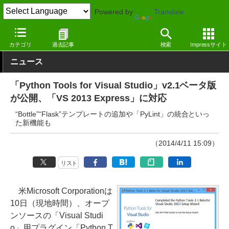
Powered by
Translate
窓の杜
プログラミング
プログラミング
Windows
カテゴリ
過去記事
検索
Impressサイト
ニュース
「Python Tools for Visual Studio」v2.1ベータ版
が公開、「VS 2013 Express」に対応
“Bottle”“Flask”テンプレートの追加や「PyLint」の統合といっ
た新機能も
（2014/4/11 15:09）
リスト
米Microsoft Corporationは
10日（現地時間）、オープ
ンソースの「Visual Studi
o」用プラグイン「Python T