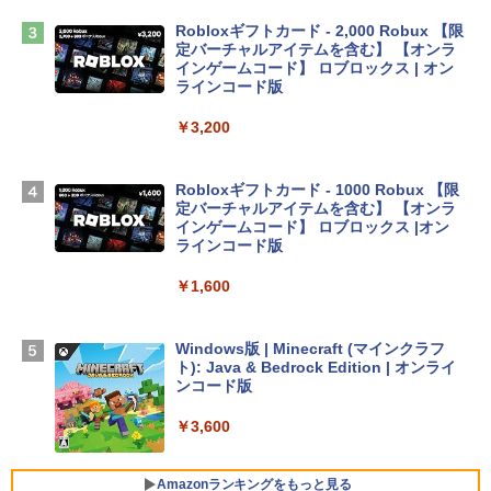
￥2,952
Robloxギフトカード - 2,000 Robux 【限
定バーチャルアイテムを含む】 【オンラ
インゲームコード】 ロブロックス | オン
Apple 2026 MacBook Air M5チップ搭載
ラインコード版
13インチノートブック：AIとApple Intell
igence、13.6インチLiquid Retinaディ
￥3,200
スプレイ、24GBユニファイドメモリ、1
TB SSDストレージ、12MPセンターフレ
ームカメラ、日本語キーボード、Touch I
Robloxギフトカード - 1000 Robux 【限
D - ミッドナイト
定バーチャルアイテムを含む】 【オンラ
インゲームコード】 ロブロックス |オン
￥298,901
ラインコード版
￥1,600
【Amazon.co.jp限定】 HP ノートパソコ
ン 15-fd 15.6インチ 16GBメモリ 512GB
SSD インテル Core 5
Windows版 | Minecraft (マインクラフ
ト): Java & Bedrock Edition | オンライ
￥129,800
ンコード版
￥3,600
FMV ノートパソコン WE1-K3 (MS 365 P
ersonal/Copilotキー搭載/Win 11/15.6型/
Core i5/16GB/SSD 512GB/ホワイト) FM
Amazonランキングをもっと見る