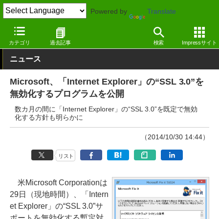
Powered by
Translate
窓の杜
インターネット
Webブラウザー
Windows
カテゴリ
過去記事
検索
Impressサイト
ニュース
Microsoft、「Internet Explorer」の“SSL 3.0”を
無効化するプログラムを公開
数カ月の間に「Internet Explorer」の“SSL 3.0”を既定で無効
化する方針も明らかに
（2014/10/30 14:44）
リスト
米Microsoft Corporationは
29日（現地時間）、「Intern
et Explorer」の“SSL 3.0”サ
ポートを無効化する暫定対