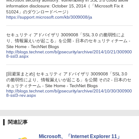
Microsoft security advisory: Vulnerability in SSL 3.0 could allow
bデザイン入門講座［第2版］
Microsoft Office Home 2024(最新 永続
￥39,980
information disclosure: October 15, 2014（「Microsoft Fix it
版)|オンラインコード版|Windows11、1
51024」のダウンロードページ）
0/mac対応|PC2台
￥2,326
https://support.microsoft.com/kb/3009008/ja
New Amazon Kindle Scribe Colorsoft |
￥37,224
11インチカラーディスプレイ、64GBスト
レージ、ノート機能搭載、明るさ自動調
セキュリティ アドバイザリ 3009008「SSL 3.0 の脆弱性によ
整、色調調節ライト、プレミアムペン付
り、情報漏えいが起こる」を公開 - 日本のセキュリティチーム -
き、グラファイト
Site Home - TechNet Blogs
http://blogs.technet.com/b/jpsecurity/archive/2014/10/21/300900
￥115,980
8-ssl3.aspx
[回避策まとめ] セキュリティ アドバイザリ 3009008「SSL 3.0
の脆弱性により、情報漏えいが起こる」を公開 その2 - 日本のセ
キュリティチーム - Site Home - TechNet Blogs
http://blogs.technet.com/b/jpsecurity/archive/2014/10/30/300900
8-ssl3-rev.aspx
関連記事
Microsoft、「Internet Explorer 11」