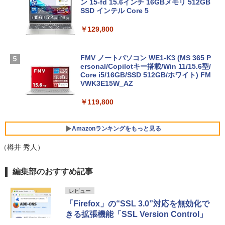
ン 15-fd 15.6インチ 16GBメモリ 512GB
SSD インテル Core 5
￥129,800
FMV ノートパソコン WE1-K3 (MS 365 P
ersonal/Copilotキー搭載/Win 11/15.6型/
Core i5/16GB/SSD 512GB/ホワイト) FM
VWK3E15W_AZ
￥119,800
Amazonランキングをもっと見る
（樽井 秀人）
Robloxギフトカード - 800 Robux 【限
生成AIパスポート公式テキスト 第４版
Amazon Kindle Paperwhite (16GB) 7イ
編集部のおすすめ記事
定バーチャルアイテムを含む】 【オンラ
ンチディスプレイ、色調調節ライト、12
インゲームコード】 ロブロックス | オン
週間持続バッテリー、広告なし、ブラッ
￥1,766
レビュー
ラインコード版
ク
「Firefox」の“SSL 3.0”対応を無効化で
きる拡張機能「SSL Version Control」
￥1,300
￥27,980