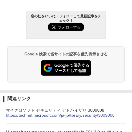
AIイラスト表現辞典: 思い通りの絵を引き
出す プロンプトの言葉 AI画像生成シリー
Microsoft Office Home & Business 202
Amazon Kindle - 目に優しい、かさばら
ズ (はぴーイラストLabo)
4(最新 永続版)|オンラインコード版|Wind
ない、大きな画面で読みやすい、6週間持
窓の杜をいいね・フォローして最新記事をチ
ows11、10/mac対応|PC2台
続バッテリー、6インチディスプレイ電子
ェック！
書籍リーダー、ブラック、16GB、広告な
￥480
し
￥39,582
￥19,980
ClaudeCode いちばんやさしい 教科書:
非エンジニア 初心者 素人 でも安心 使い
Robloxギフトカード - 2,000 Robux 【限
方 マニュアル AI副業にもコンテンツ作成
定バーチャルアイテムを含む】 【オンラ
Google 検索で当サイトの記事を優先表示させる
にもKindle出版にも！ 非エンジニアのた
インゲームコード】 ロブロックス | オン
Kindle Paperwhite シグニチャーエディ
めのAIコーディング入門シリーズ
ラインコード版
ション (32GB) 7インチディスプレイ、明
るさ自動調整、色調調節ライト、12週間
持続バッテリー、広告なし、メタリック
￥99
￥3,200
ブラック
￥32,980
FM TOWNS ハイパー・カタログ: 本体ハ
Robloxギフトカード - 1000 Robux 【限
ードウェア・市販ソフトウェアのパーフ
定バーチャルアイテムを含む】 【オンラ
関連リンク
ェクトリストと最新エミュレータ紹介
インゲームコード】 ロブロックス |オン
ラインコード版
Amazon Kindle Colorsoft | 16GBストレ
マイクロソフト セキュリティ アドバイザリ 3009008
ージ、防水、7インチカラーディスプレ
￥1,600
https://technet.microsoft.com/ja-jp/library/security/3009008
イ、色調調節ライト、最大8週間持続バッ
￥1,600
テリー、広告無し、ブラック (2025年発
売)
1冊ですべて身につくHTML & CSSとWe