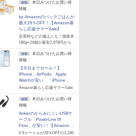
本日みつけたお買い得
連載
情報
by Amazonのパックごはんが
最大29％OFF！【Amazon暮
らし応援サマーSale】
災害時などの備えにも！国産米
180g×24個が最安2,978円から
本日みつけたお買い得
連載
情報
【今日までセール！】
iPhone、AirPods、Apple
Watchが安い、「iPhone
Air」256GB版が139,800円な
Amazon暮らし応援サマーSale
ど
本日みつけたお買い得
連載
情報
AnkerのからみにくいUSBケ
ーブル「PowerLine III
Flow」が安い！【Amazon暮
らし応援サマーSale】
0.9メートルが28％OFFの1,290