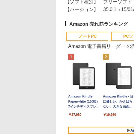
【ソフト種別】
フリーソフト
【バージョン】
35.0.1（15/0
Amazon 売れ筋ランキング
ノートPC
PC
Amazon 電子書籍リーダー 
Apple 2026
Xbox プリペイドカ
生成AIパスポート公
Amazon Kindle
tomtoc 360°保護
Robloxギフトカード
AIイラスト表現辞典:
Amazon Kindle - 目
MacBook Neo A18
ード 10,000円 デジタ
式テキスト 第４版
Paperwhite (16GB)
15.6 16インチ パソ
- 800 Robux 【限定
思い通りの絵を引き
に優しい、かさばら
Proチップ搭載13イ
ルコード 【旧 Xbox
7インチディスプレ
ンケース Dell NEC
バーチャルアイテム
出す プロンプトの言
ない、大きな画面で
￥1,766
ンチノートブック：
ギフトカード】 [オン
イ、色調調節ライ
Lavie ASUS HP
を含む】 【オンライ
葉 AI画像生成シリー
読みやすい、6週間
￥137,800
￥10,000
￥27,980
￥2,952
￥1,300
￥99
￥19,980
AIとApple
ラインコード]
ト、12週間持続バッ
dynabook Lenovo
ンゲームコード】 ロ
ズ (はぴーイラスト
続バッテリー、6イ
Intelligenceのために
テリー、広告なし、
対応
ブロックス | オンラ
Labo)
チディスプレイ電子
設計、Liquid Retina
ブラック
インコード版
書籍リーダー、ブラ
A
ディスプレイ、8GB
ック、16GB、広告