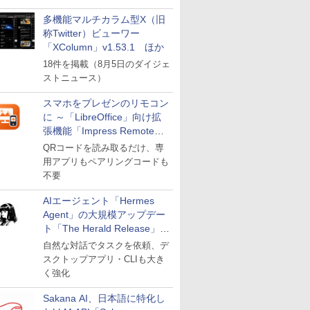
多機能マルチカラム型X（旧
称Twitter）ビューワー
「XColumn」v1.53.1 ほか
18件を掲載（8月5日のダイジェ
ストニュース）
スマホをプレゼンのリモコン
に ～「LibreOffice」向け拡
張機能「Impress Remote」
が公開
QRコードを読み取るだけ、専
用アプリもペアリングコードも
不要
AIエージェント「Hermes
Agent」の大規模アップデー
ト「The Herald Release」が
公開
自然な対話でタスクを依頼、デ
スクトップアプリ・CLIも大き
く強化
Sakana AI、日本語に特化し