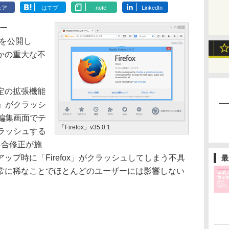
ェア
はてブ
note
LinkedIn
ザー
.1を公開し
かの重大な不
定の拡張機能
x」がクラッシ
編集画面でテ
「Firefox」v35.0.1
クラッシュする
具合修正が施
ップ時に「Firefox」がクラッシュしてしまう不具
最
常に稀なことでほとんどのユーザーには影響しない