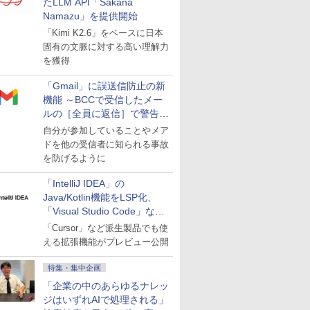
たLLM API「Sakana
Namazu」を提供開始
「Kimi K2.6」をベースに日本
固有の文脈に対する高い理解力
を獲得
「Gmail」に誤送信防止の新
機能 ～BCCで受信したメー
ルの［全員に返信］で警告を
表示
自分が参加していることやメア
ドを他の受信者に知られる事故
を防げるように
「IntelliJ IDEA」の
Java/Kotlin機能をLSP化、
「Visual Studio Code」など
にも開放
「Cursor」など派生製品でも使
える拡張機能がプレビュー公開
特集・集中企画
「企業の中のあらゆるナレッ
ジはいずれAIで処理される」