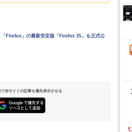
ドメモリ、1TB SSD
のAIコーディング入
ブラック
年発売)
イト
ストレージ、12MPセ
門シリーズ
ンターフレームカメ
ラ、日本語キーボー
ド、Touch ID - スカ
イブルー
la、「Firefox」の最新安定版「Firefox 35」を正式公
 検索で当サイトの記事を優先表示させる