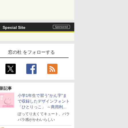
Special Site
窓の杜 をフォローする
新記事
小学1年生で習う“かん字”ま
で収録したデザインフォント
「ひとりっこ」 ～商用利用
OK
ぽってり太くてキュート、パラ
パラ感がかわいらしい