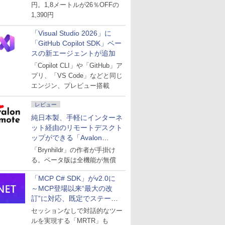
円。1,8メートルが26％OFFの
1,390円
「Visual Studio 2026」に
「GitHub Copilot SDK」ベー
スの新エージェントが追加
「Copilot CLI」や「GitHub」ア
プリ、「VS Code」などと同じ
エンジン、プレビュー搭載
レビュー
純日本製、手軽にインターネ
ット経由のリモートデスクト
ップができる「Avalon
remote」
「Brynhildr」の作者が手掛け
る。ベータ版は全機能が無償
「MCP C# SDK」がv2.0に
～MCP登場以来“最大の改
訂”に対応、既定でステート
レスへ
セッションなしで対話的なツー
ルを実現する「MRTR」も