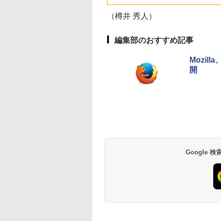
ユニファイドメモ
し
リ、512GB SSDスト
（樽井 秀人）
レージ、1080p
FaceTime HDカメ
ラ、Touch ID - イン
編集部のおすすめ記事
ディゴ
Mozil
開
Google