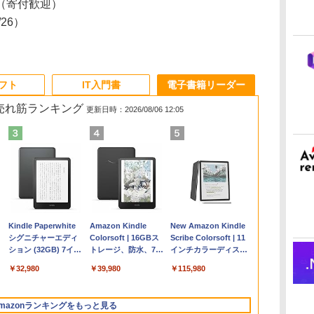
（寄付歓迎）
1/26）
ソフト
IT入門書
電子書籍リーダー
の売れ筋ランキング
更新日時：2026/08/06 12:05
Apple 2026
Microsoft Office
ClaudeCode いちば
Kindle Paperwhite
【Amazon.co.jp限
Robloxギフトカード
FM TOWNS ハイパ
Amazon Kindle
FMV ノートパソコン
Robloxギフトカード -
1冊ですべて身につく
New Amazon Kindle
コ
MacBook Air M5チ
Home & Business
んやさしい 教科書:
シグニチャーエディ
定】 HP ノートパソ
- 2,000 Robux 【限
ー・カタログ: 本体
Colorsoft | 16GBス
WE1-K3 (MS 365
1000 Robux 【限定バ
HTML & CSSとWebデ
Scribe Colorsoft | 11
ップ搭載13インチノ
2024(最新 永続版)|オ
非エンジニア 初心者
ション (32GB) 7イン
コン 15-fd 15.6イン
定バーチャルアイテ
ハードウェア・市販
トレージ、防水、7イ
Personal/Copilotキー
ーチャルアイテムを含
ザイン入門講座［第2
インチカラーディスプ
持
ートブック：AIと
ンラインコード
素人 でも安心 使い方
チディスプレイ、明
チ 16GBメモリ
ムを含む】 【オンラ
ソフトウェアのパー
ンチカラーディスプ
搭載/Win 11/15.6
む】 【オンラインゲー
版］
レイ、64GBストレー
￥298,901
￥39,582
￥99
￥32,980
￥129,800
￥3,200
￥1,600
￥39,980
￥119,800
￥1,600
￥2,326
￥115,980
ン
Apple Intelligence、
版|Windows11、
マニュアル AI副業に
るさ自動調整、色調
512GB SSD インテ
インゲームコード】
フェクトリストと最
レイ、色調調節ライ
型/Core i5/16GB/SSD
ムコード】 ロブロック
ジ、ノート機能搭載、
13.6インチLiquid
10/mac対応|PC2台
もコンテンツ作成に
調節ライト、12週間
ル Core 5
ロブロックス | オン
新エミュレータ紹介
ト、最大8週間持続バ
512GB/ホワイト)
ス |オンラインコード
明るさ自動調整、色調
Retinaディスプレ
もKindle出版にも！
持続バッテリー、広
ラインコード版
ッテリー、広告無
FMVWK3E15W_AZ
版
調節ライト、プレミア
mazonランキングをもっと見る
な
イ、24GBユニファイ
非エンジニアのため
告なし、メタリック
し、ブラック (2025
ムペン付き、グラファ