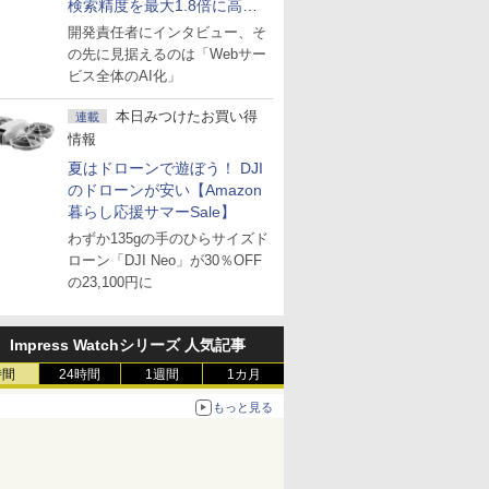
検索精度を最大1.8倍に高め
た「GMO AI RAG」は無償の
開発責任者にインタビュー、そ
OSS版で「1社1RAG」を目
の先に見据えるのは「Webサー
指す
ビス全体のAI化」
本日みつけたお買い得
連載
情報
夏はドローンで遊ぼう！ DJI
のドローンが安い【Amazon
暮らし応援サマーSale】
わずか135gの手のひらサイズド
ローン「DJI Neo」が30％OFF
の23,100円に
Impress Watchシリーズ 人気記事
時間
24時間
1週間
1カ月
もっと見る