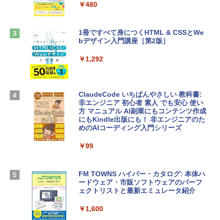
tomtoc 360°保護 15.6 16インチ パソコ
ラインコード版
￥480
ンケース Dell NEC Lavie ASUS HP dyna
book Lenovo対応
￥1,600
1冊ですべて身につくHTML & CSSとWe
￥2,952
bデザイン入門講座［第2版］
Microsoft Office Home & Business 202
4(最新 永続版)|オンラインコード版|Wind
￥1,292
Apple 2026 MacBook Air M5チップ搭載
ows11、10/mac対応|PC2台
13インチノートブック：AIとApple Intell
igence、13.6インチLiquid Retinaディ
￥39,582
スプレイ、16GBユニファイドメモリ、51
ClaudeCode いちばんやさしい 教科書:
2GB SSDストレージ、12MPセンターフ
非エンジニア 初心者 素人 でも安心 使い
レームカメラ、日本語キーボード、Touc
方 マニュアル AI副業にもコンテンツ作成
Robloxギフトカード - 2,000 Robux 【限
h ID - ミッドナイト
にもKindle出版にも！ 非エンジニアのた
定バーチャルアイテムを含む】 【オンラ
めのAIコーディング入門シリーズ
インゲームコード】 ロブロックス | オン
￥224,800
ラインコード版
￥99
￥3,200
【Amazon.co.jp限定】 HP ノートパソコ
ン 15-fd 15.6インチ 16GBメモリ 512GB
FM TOWNS ハイパー・カタログ: 本体ハ
SSD インテル Core 5
ードウェア・市販ソフトウェアのパーフ
Windows版 | Minecraft (マインクラフ
ェクトリストと最新エミュレータ紹介
ト): Java & Bedrock Edition | オンライ
￥129,800
ンコード版
￥1,600
￥3,600