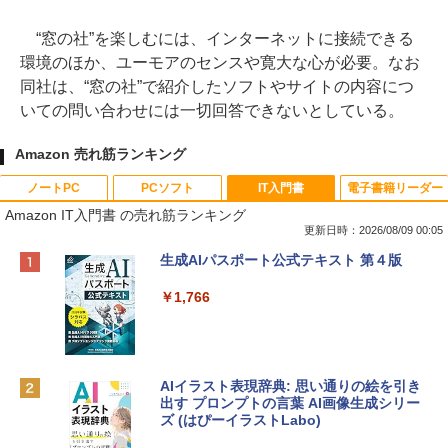
“窓の社”を楽しむには、インターネットに接続できる
環境のほか、ユーモアのセンスや寛大な心が必要。なお
同社は、“窓の社”で紹介したソフトやサイトの内容につ
いての問い合わせには一切回答できないとしている。
Amazon 売れ筋ランキング
ノートPC
PCソフト
IT入門書
電子書籍リーダー
Amazon IT入門書 の売れ筋ランキング
更新日時：2026/08/09 00:05
Apple 2026 MacBook Neo A18 Proチッ
Robloxギフトカード - 800 Robux 【限
生成AIパスポート公式テキスト 第４版
プ搭載13インチノートブック：AIとAppl
定バーチャルアイテムを含む】 【オンラ
e Intelligenceのために設計、Liquid Ret
インゲームコード】 ロブロックス | オン
￥1,766
inaディスプレイ、8GBユニファイドメモ
ラインコード版
リ、512GB SSDストレージ、1080p Fac
eTime HDカメラ、Touch ID - インディ
￥1,300
ゴ
AIイラスト表現辞典: 思い通りの絵を引き
￥137,800
出す プロンプトの言葉 AI画像生成シリー
Robloxギフトカード - 1000 Robux 【限
ズ (はぴーイラストLabo)
定バーチャルアイテムを含む】 【オンラ
インゲームコード】 ロブロックス |オン