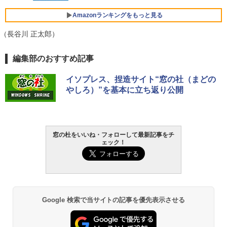
FMV ノートパソコン WE1-K3 (MS 365 P
ersonal/Copilotキー搭載/Win 11/15.6型/
Amazonランキングをもっと見る
Core i5/16GB/SSD 512GB/ホワイト) FM
VWK3E15W_AZ
（長谷川 正太郎）
￥139,880
Amazon Kindle - 目に優しい、かさばら
編集部のおすすめ記事
ない、大きな画面で読みやすい、6週間持
続バッテリー、6インチディスプレイ電子
イソプレス、捏造サイト“窓の社（まどの
書籍リーダー、マッチャ、16GB、広告な
やしろ）”を基本に立ち返り公開
し
￥16,980
窓の杜をいいね・フォローして最新記事をチ
Kindle Paperwhite シグニチャーエディ
ェック！
ション (32GB) 7インチディスプレイ、明
るさ自動調整、色調調節ライト、12週間
持続バッテリー、広告なし、メタリック
ブラック
￥27,980
Google 検索で当サイトの記事を優先表示させる
Amazon Kindle Paperwhite (16GB) 7イ