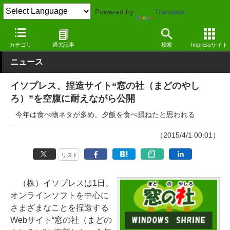
Powered by
Translate
窓の杜
その他の話題
トピック
その他
カテゴリ
過去記事
検索
Impressサイト
ニュース
イソプレス、捏造サイト“窓の社（まどのやし
ろ）”を空腹に耐えながら公開
今年は食べ物ネタが多め。夕飯を食べ損ねたと思われる
（2015/4/1 00:01）
リスト
（株）イソプレスは1日、
オンラインソフトを中心に
さまざまなことを捏造する
Webサイト“窓の社（まどの