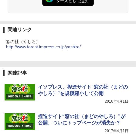
ンチディスプレイ、色調調節ライト、12
週間持続バッテリー、広告なし、ブラッ
ク
￥22,980
関連リンク
Amazon Kindle Colorsoft | 16GBストレ
窓の社（やしろ）
ージ、防水、7インチカラーディスプレ
http://www.forest.impress.co.jp/yashiro/
イ、色調調節ライト、最大8週間持続バッ
テリー、広告無し、ブラック (2025年発
売)
￥31,980
関連記事
イソプレス、捏造サイト“窓の社（まどの
New Amazon Kindle Scribe Colorsoft |
やしろ）”を規模縮小して公開
11インチカラーディスプレイ、64GBスト
レージ、ノート機能搭載、明るさ自動調
2016年4月1日
整、色調調節ライト、プレミアムペン付
き、グラファイト
捏造サイト“窓の社（まどのやしろ）”が
￥115,980
公開、ついにトップページが消失か？
2017年4月1日