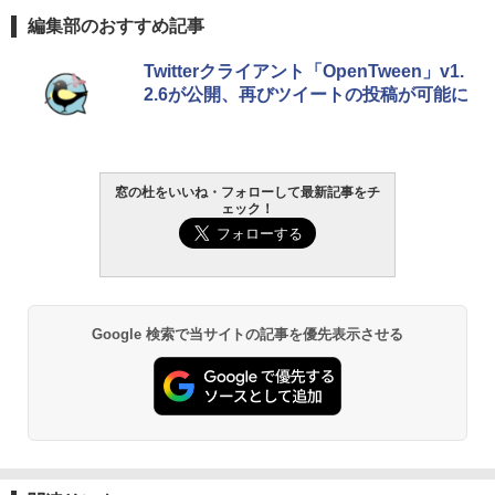
5BUWS
Kindle Paperwhite シグニチャーエディ
編集部のおすすめ記事
ション (32GB) 7インチディスプレイ、明
￥139,800
るさ自動調整、色調調節ライト、12週間
Twitterクライアント「OpenTween」v1.
持続バッテリー、広告なし、メタリック
2.6が公開、再びツイートの投稿が可能に
ブラック
￥-
窓の杜をいいね・フォローして最新記事をチ
Amazon Kindle Paperwhite (16GB) 7イ
ェック！
ンチディスプレイ、色調調節ライト、12
週間持続バッテリー、広告なし、ブラッ
ク
￥-
Google 検索で当サイトの記事を優先表示させる
Amazon Kindle Colorsoft | 16GBストレ
ージ、防水、7インチカラーディスプレ
イ、色調調節ライト、最大8週間持続バッ
テリー、広告無し、ブラック (2025年発
売)
￥31,980