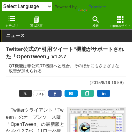
Powered by
Translate
窓の杜
インターネット
SNS・コミュニティ
Windows
カテゴリ
過去記事
検索
Impressサイト
ニュース
Twitter公式の“引用ツイート”機能がサポートされ
た「OpenTween」v1.2.7
QT機能は非公式RT機能へと統合。そのほかにもさまざまな
改善が加えられる
（2015/8/19 16:59）
リスト
Twitterクライアント「Tw
een」のオープンソース版
「OpenTween」の最新版と
なるv1.2.7が、11日に公開