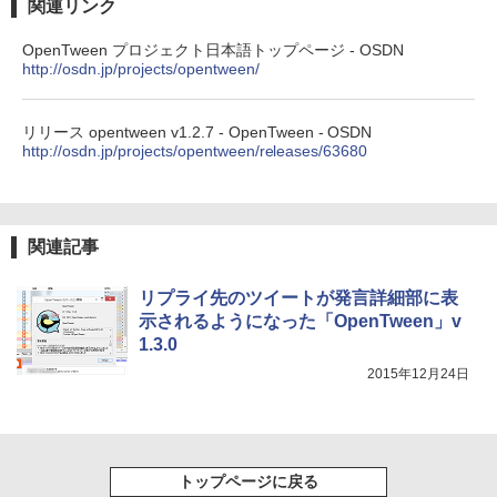
関連リンク
New Amazon Kindle Scribe Colorsoft |
OpenTween プロジェクト日本語トップページ - OSDN
11インチカラーディスプレイ、64GBスト
http://osdn.jp/projects/opentween/
レージ、ノート機能搭載、明るさ自動調
整、色調調節ライト、プレミアムペン付
き、グラファイト
リリース opentween v1.2.7 - OpenTween - OSDN
http://osdn.jp/projects/opentween/releases/63680
￥115,980
XTEINK X3 電子書籍リーダー 3.7インチ
E-Ink搭載 58g軽量 カードサイズ 16GB内
関連記事
蔵 SD対応 ミストレグレー
リプライ先のツイートが発言詳細部に表
￥12,900
示されるようになった「OpenTween」v
1.3.0
2015年12月24日
トップページに戻る