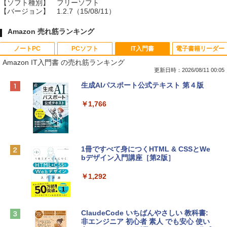
【ソフト種別】
フリーソフト
【バージョン】
1.2.7（15/08/11）
Amazon 売れ筋ランキング
ノートPC
PCソフト
IT入門書
電子書籍リーダー
Amazon IT入門書 の売れ筋ランキング
更新日時：2026/08/11 00:05
Apple 2026 MacBook Neo A18 Proチッ
Robloxギフトカード - 800 Robux 【限
生成AIパスポート公式テキスト 第４版
プ搭載13インチノートブック：AIとAppl
定バーチャルアイテムを含む】 【オンラ
e Intelligenceのために設計、Liquid Ret
インゲームコード】 ロブロックス | オン
￥1,766
inaディスプレイ、8GBユニファイドメモ
ラインコード版
リ、512GB SSDストレージ、1080p Fac
eTime HDカメラ、Touch ID - シトラス
￥1,300
￥137,800
1冊ですべて身につくHTML & CSSとWe
bデザイン入門講座［第2版］
Robloxギフトカード - 2,000 Robux 【限
定バーチャルアイテムを含む】 【オンラ
tomtoc 360°保護 15.6 16インチ パソコ
インゲームコード】 ロブロックス | オン
￥1,292
ンケース Dell NEC Lavie ASUS HP dyna
ラインコード版
book Lenovo対応
￥3,200
￥2,952
ClaudeCode いちばんやさしい 教科書:
非エンジニア 初心者 素人 でも安心 使い