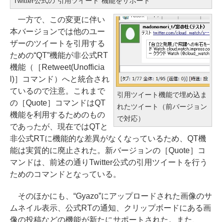
Twitter公式の“引用ツイート”機能をサポート
一方で、この変更に伴い
本バージョンでは他のユー
ザーのツイートを引用する
ための“QT”機能が非公式RT
機能（［Retweet(Unofficia
l)］コマンド）へと統合され
ているので注意。これまで
引用ツイート機能で埋め込ま
の［Quote］コマンドはQT
れたツイート（前バージョン
機能を利用するためのもの
で対応）
であったが、現在ではQTと
非公式RTに機能的な差異がなくなっているため、QT機
能は実質的に廃止された。新バージョンの［Quote］コ
マンドは、前述の通りTwitter公式の引用ツイートを行う
ためのコマンドとなっている。
そのほかにも、“Gyazo”にアップロードされた画像のサ
ムネイル表示、公式RTの通知、クリップボードにある画
像の投稿などの機能が新たにサポートされた。また、