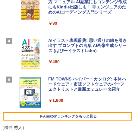
方 マニュアル AI副業にもコンテンツ作成
Robloxギフトカード - 1000 Robux 【限
にもKindle出版にも！ 非エンジニアのた
HP ノートパソコン 15-fd 15.6インチ 16
定バーチャルアイテムを含む】 【オンラ
めのAIコーディング入門シリーズ
GBメモリ 512GB SSD インテル Core 5
インゲームコード】 ロブロックス |オン
ラインコード版
￥99
￥140,131
￥1,600
AIイラスト表現辞典: 思い通りの絵を引き
出す プロンプトの言葉 AI画像生成シリー
Apple 2026 MacBook Air M5チップ搭載
Microsoft Office Home & Business 202
ズ (はぴーイラストLabo)
13インチノートブック：AIとApple Intell
4(最新 永続版)|オンラインコード版|Wind
igence、13.6インチLiquid Retinaディ
ows11、10/mac対応|PC2台
スプレイ、16GBユニファイドメモリ、51
￥480
2GB SSDストレージ、12MPセンターフ
￥39,582
レームカメラ、日本語キーボード、Touc
h ID - ミッドナイト
FM TOWNS ハイパー・カタログ: 本体ハ
ードウェア・市販ソフトウェアのパーフ
Windows版 | Minecraft (マインクラフ
￥217,556
ェクトリストと最新エミュレータ紹介
ト): Java & Bedrock Edition | オンライ
ンコード版
￥1,600
【Amazon.co.jp限定】ASUS ノートパソ
￥3,600
コン Vivobook 15 M1502NAQ 15.6イン
チ AMD Ryzen 7 170 メモリ16GB SSD 5
Amazonランキングをもっと見る
12GB Microsoft 365 Personal (24か月
版) 搭載 Windows 11 重量1.7kg Wi-Fi 6
（樽井 秀人）
E クワイエットブルー M1502NAQ-R716