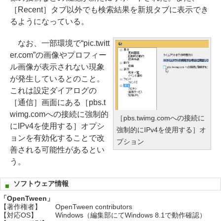
［Recent］タブ以外でも検索結果を新規タブに表示でき
るようになっている。
なお、一部環境で“pic.twitt
er.com”の画像やプロフィー
ル画像が表示されない現象
が発生しているとのこと。
これは設定ダイアログの
［通信］画面にある［pbs.t
wimg.comへの接続に強制的
［pbs.twimg.comへの接続に
にIPv4を使用する］オプシ
強制的にIPv4を使用する］オ
ョンを有効化することで改
プション
善される可能性があるとい
う。
ソフトウェア情報
「OpenTween」
【著作権者】
OpenTween contributors
【対応OS】
Windows（編集部にてWindows 8.1で動作確認）