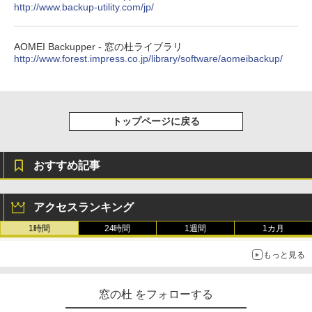
http://www.backup-utility.com/jp/
テリー、広告無し、ブラック (2025年発
売)
￥31,980
AOMEI Backupper - 窓の杜ライブラリ
http://www.forest.impress.co.jp/library/software/aomeibackup/
New Amazon Kindle Scribe Colorsoft |
11インチカラーディスプレイ、64GBスト
レージ、ノート機能搭載、明るさ自動調
整、色調調節ライト、プレミアムペン付
トップページに戻る
き、グラファイト
￥115,980
おすすめ記事
アクセスランキング
1時間
24時間
1週間
1カ月
もっと見る
窓の杜 をフォローする