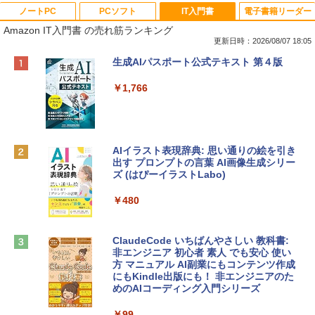
ノートPC
PCソフト
IT入門書
電子書籍リーダー
Amazon IT入門書 の売れ筋ランキング
更新日時：2026/08/07 18:05
Apple 2026 MacBook Neo A18 Proチッ
Robloxギフトカード - 800 Robux 【限
生成AIパスポート公式テキスト 第４版
プ搭載13インチノートブック：AIとAppl
定バーチャルアイテムを含む】 【オンラ
e Intelligence、Liquid Retinaディスプ
インゲームコード】 ロブロックス | オン
￥1,766
レイ、8GBメモリ、512GB SSD、1080p
ラインコード版
FaceTime HDカメラ、Touch ID - インデ
ィゴ + 3年延長 AppleCare+ for 13インチ
￥1,300
MacBook Neo(A18 Pro)|ダウンロード版
AIイラスト表現辞典: 思い通りの絵を引き
￥162,598
出す プロンプトの言葉 AI画像生成シリー
Microsoft Office Home & Business 202
ズ (はぴーイラストLabo)
4(最新 永続版)|オンラインコード版|Wind
ows11、10/mac対応|PC2台
tomtoc 360°保護 15.6 16インチ パソコ
￥480
ンケース Dell NEC Lavie ASUS HP dyna
￥39,582
book Lenovo対応
ClaudeCode いちばんやさしい 教科書:
￥2,952
非エンジニア 初心者 素人 でも安心 使い
Robloxギフトカード - 2,000 Robux 【限
方 マニュアル AI副業にもコンテンツ作成
定バーチャルアイテムを含む】 【オンラ
にもKindle出版にも！ 非エンジニアのた
インゲームコード】 ロブロックス | オン
めのAIコーディング入門シリーズ
Apple 2026 MacBook Air M5チップ搭載
ラインコード版
13インチノートブック：AIとApple Intell
igence、13.6インチLiquid Retinaディ
￥99