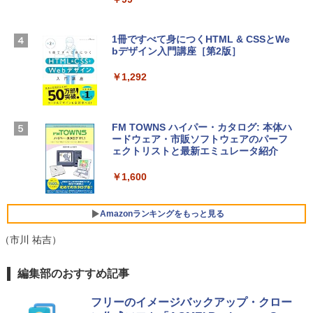
￥3,200
スプレイ、16GBユニファイドメモリ、1
TB SSDストレージ、12MPセンターフレ
ームカメラ、日本語キーボード、Touch I
1冊ですべて身につくHTML & CSSとWe
Robloxギフトカード - 1000 Robux 【限
D - シルバー
bデザイン入門講座［第2版］
定バーチャルアイテムを含む】 【オンラ
インゲームコード】 ロブロックス |オン
￥261,414
ラインコード版
￥1,292
￥1,600
【Amazon.co.jp限定】 HP ノートパソコ
ン 15-fd 15.6インチ 16GBメモリ 512GB
FM TOWNS ハイパー・カタログ: 本体ハ
SSD インテル Core 5
ードウェア・市販ソフトウェアのパーフ
Windows版 | Minecraft (マインクラフ
ェクトリストと最新エミュレータ紹介
ト): Java & Bedrock Edition | オンライ
￥129,800
ンコード版
￥1,600
￥3,600
FMV ノートパソコン WE1-K3 (MS 365 P
ersonal/Copilotキー搭載/Win 11/15.6型/
Amazonランキングをもっと見る
Core i5/16GB/SSD 512GB/ホワイト) FM
VWK3E15W_AZ
（市川 祐吉）
￥139,880
Amazon Kindle Paperwhite (16GB) 7イ
編集部のおすすめ記事
ンチディスプレイ、色調調節ライト、12
週間持続バッテリー、広告なし、ブラッ
フリーのイメージバックアップ・クロー
ク