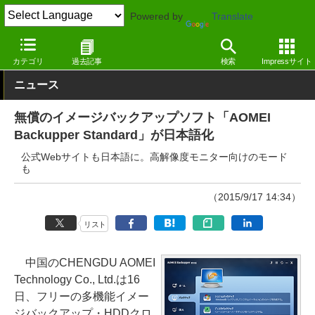
Powered by
Translate
窓の杜
システム・ファイル
ファイル
Windows
カテゴリ
過去記事
検索
Impressサイト
ニュース
無償のイメージバックアップソフト「AOMEI
Backupper Standard」が日本語化
公式Webサイトも日本語に。高解像度モニター向けのモード
も
（2015/9/17 14:34）
リスト
中国のCHENGDU AOMEI
Technology Co., Ltd.は16
日、フリーの多機能イメー
ジバックアップ・HDDクロ