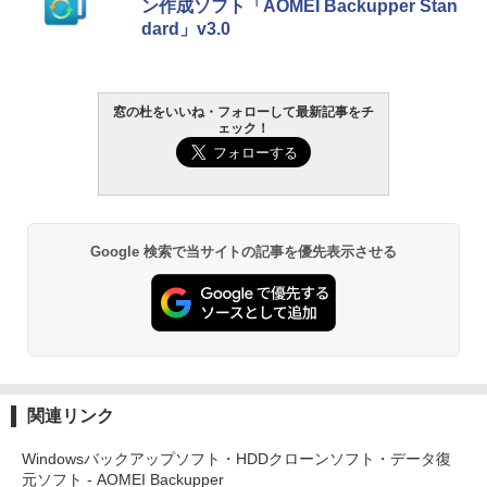
ン作成ソフト「AOMEI Backupper Stan
dard」v3.0
￥22,980
Amazon Kindle - 目に優しい、かさばら
ない、大きな画面で読みやすい、6週間持
窓の杜をいいね・フォローして最新記事をチ
続バッテリー、6インチディスプレイ電子
ェック！
書籍リーダー、ブラック、16GB、広告な
し
￥16,980
Google 検索で当サイトの記事を優先表示させる
Kindle Paperwhite シグニチャーエディ
ション (32GB) 7インチディスプレイ、明
るさ自動調整、色調調節ライト、12週間
持続バッテリー、広告なし、メタリック
ブラック
￥27,980
関連リンク
Amazon Kindle Colorsoft | 16GBストレ
Windowsバックアップソフト・HDDクローンソフト・データ復
ージ、防水、7インチカラーディスプレ
元ソフト - AOMEI Backupper
イ、色調調節ライト、最大8週間持続バッ