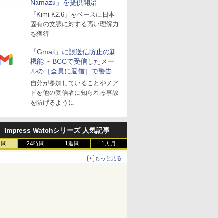
Namazu」を提供開始
「Kimi K2.6」をベースに日本
固有の文脈に対する高い理解力
を獲得
「Gmail」に誤送信防止の新
機能 ～BCCで受信したメー
ルの［全員に返信］で警告を
表示
自分が参加していることやメア
ドを他の受信者に知られる事故
を防げるように
Impress Watchシリーズ 人気記事
時間
24時間
1週間
1カ月
もっと見る