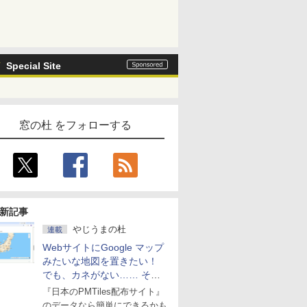
Special Site
窓の杜 をフォローする
新記事
やじうまの杜
連載
WebサイトにGoogle マップ
みたいな地図を置きたい！
でも、カネがない…… そん
な人に朗報！
『日本のPMTiles配布サイト』
のデータなら簡単にできるかも