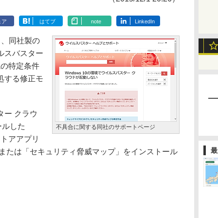
ェア
はてブ
note
LinkedIn
、同社製の
ルスバスター
環境の特定条件
処する修正モ
ー クラウ
ールした
不具合に関する同社のサポートページ
のストアアプリ
最
」または「セキュリティ脅威マップ」をインストール