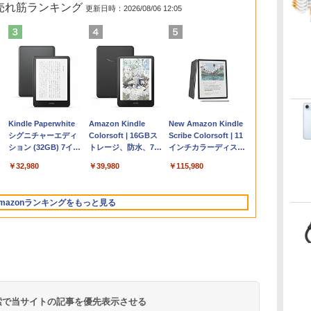
の売れ筋ランキング
更新日時：2026/08/06 12:05
Apple 2026
Microsoft Office
ClaudeCode いちば
Kindle Paperwhite
【Amazon.co.jp限
Robloxギフトカード
FM TOWNS ハイパ
Amazon Kindle
FMV ノートパソコン
Robloxギフトカード -
1冊ですべて身につく
New Amazon Kindle
コ
MacBook Air M5チ
Home & Business
んやさしい 教科書:
シグニチャーエディ
定】 HP ノートパソ
- 2,000 Robux 【限
ー・カタログ: 本体
Colorsoft | 16GBス
WE1-K3 (MS 365
1000 Robux 【限定バ
HTML & CSSとWebデ
Scribe Colorsoft | 11
ップ搭載13インチノ
2024(最新 永続版)|オ
非エンジニア 初心者
ション (32GB) 7イン
コン 15-fd 15.6イン
定バーチャルアイテ
ハードウェア・市販
トレージ、防水、7イ
Personal/Copilotキー
ーチャルアイテムを含
ザイン入門講座［第2
インチカラーディスプ
持
ートブック：AIと
ンラインコード
素人 でも安心 使い方
チディスプレイ、明
チ 16GBメモリ
ムを含む】 【オンラ
ソフトウェアのパー
ンチカラーディスプ
搭載/Win 11/15.6
む】 【オンラインゲー
版］
レイ、64GBストレー
￥298,901
￥39,582
￥99
￥32,980
￥129,800
￥3,200
￥1,600
￥39,980
￥119,800
￥1,600
￥2,326
￥115,980
ン
Apple Intelligence、
版|Windows11、
マニュアル AI副業に
るさ自動調整、色調
512GB SSD インテ
インゲームコード】
フェクトリストと最
レイ、色調調節ライ
型/Core i5/16GB/SSD
ムコード】 ロブロック
ジ、ノート機能搭載、
13.6インチLiquid
10/mac対応|PC2台
もコンテンツ作成に
調節ライト、12週間
ル Core 5
ロブロックス | オン
新エミュレータ紹介
ト、最大8週間持続バ
512GB/ホワイト)
ス |オンラインコード
明るさ自動調整、色調
Retinaディスプレ
もKindle出版にも！
持続バッテリー、広
ラインコード版
ッテリー、広告無
FMVWK3E15W_AZ
版
調節ライト、プレミア
mazonランキングをもっと見る
な
イ、24GBユニファイ
非エンジニアのため
告なし、メタリック
し、ブラック (2025
ムペン付き、グラファ
ドメモリ、1TB SSD
のAIコーディング入
ブラック
年発売)
イト
ストレージ、12MPセ
門シリーズ
ンターフレームカメ
ラ、日本語キーボー
ド、Touch ID - スカ
イブルー
 検索で当サイトの記事を優先表示させる