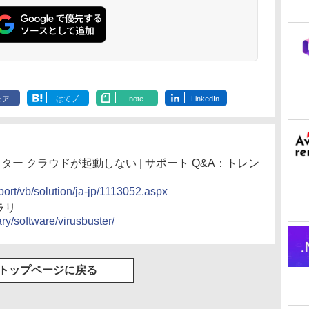
ェア
はてブ
note
LinkedIn
バスター クラウドが起動しない | サポート Q&A：トレン
port/vb/solution/ja-jp/1113052.aspx
ラリ
ary/software/virusbuster/
トップページに戻る