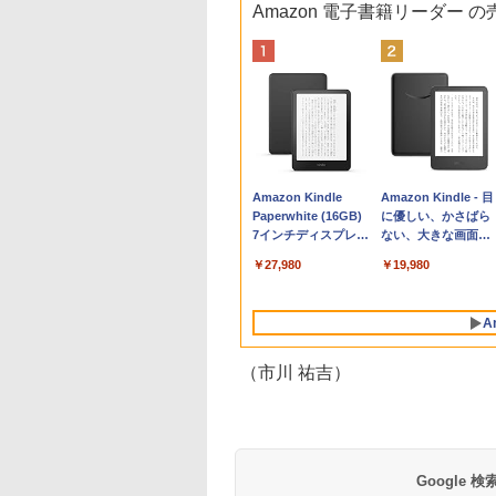
Amazon 電子書籍リーダー 
Apple 2026
Xbox プリペイドカ
生成AIパスポート公
Amazon Kindle
tomtoc 360°保護
Robloxギフトカード
AIイラスト表現辞典:
Amazon Kindle - 目
MacBook Neo A18
ード 10,000円 デジタ
式テキスト 第４版
Paperwhite (16GB)
15.6 16インチ パソ
- 800 Robux 【限定
思い通りの絵を引き
に優しい、かさばら
Proチップ搭載13イ
ルコード 【旧 Xbox
7インチディスプレ
ンケース Dell NEC
バーチャルアイテム
出す プロンプトの言
ない、大きな画面で
￥1,766
ンチノートブック：
ギフトカード】 [オン
イ、色調調節ライ
Lavie ASUS HP
を含む】 【オンライ
葉 AI画像生成シリー
読みやすい、6週間
￥137,800
￥10,000
￥27,980
￥2,952
￥1,300
￥99
￥19,980
AIとApple
ラインコード]
ト、12週間持続バッ
dynabook Lenovo
ンゲームコード】 ロ
ズ (はぴーイラスト
続バッテリー、6イ
Intelligenceのために
テリー、広告なし、
対応
ブロックス | オンラ
Labo)
チディスプレイ電子
設計、Liquid Retina
ブラック
インコード版
書籍リーダー、ブラ
A
ディスプレイ、8GB
ック、16GB、広告
ユニファイドメモ
し
リ、512GB SSDスト
（市川 祐吉）
レージ、1080p
FaceTime HDカメ
ラ、Touch ID - イン
ディゴ
Google