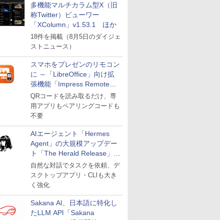
多機能マルチカラム型X（旧
称Twitter）ビューワー
「XColumn」v1.53.1 ほか
18件を掲載（8月5日のダイジェ
ストニュース）
スマホをプレゼンのリモコン
に ～「LibreOffice」向け拡
張機能「Impress Remote」
が公開
QRコードを読み取るだけ、専
用アプリもペアリングコードも
不要
AIエージェント「Hermes
Agent」の大規模アップデー
ト「The Herald Release」が
公開
自然な対話でタスクを依頼、デ
スクトップアプリ・CLIも大き
く強化
Sakana AI、日本語に特化し
たLLM API「Sakana