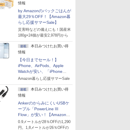
情報
by Amazonのパックごはんが
最大29％OFF！【Amazon暮
らし応援サマーSale】
災害時などの備えにも！国産米
180g×24個が最安2,978円から
本日みつけたお買い得
連載
情報
【今日までセール！】
iPhone、AirPods、Apple
Watchが安い、「iPhone
Air」256GB版が139,800円な
Amazon暮らし応援サマーSale
ど
本日みつけたお買い得
連載
情報
AnkerのからみにくいUSBケ
ーブル「PowerLine III
Flow」が安い！【Amazon暮
らし応援サマーSale】
0.9メートルが28％OFFの1,290
円。1,8メートルが26％OFFの