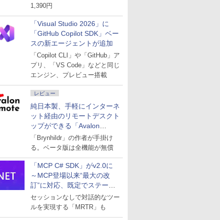
1,390円
「Visual Studio 2026」に
「GitHub Copilot SDK」ベー
スの新エージェントが追加
「Copilot CLI」や「GitHub」ア
プリ、「VS Code」などと同じ
エンジン、プレビュー搭載
レビュー
純日本製、手軽にインターネ
ット経由のリモートデスクト
ップができる「Avalon
remote」
「Brynhildr」の作者が手掛け
る。ベータ版は全機能が無償
「MCP C# SDK」がv2.0に
～MCP登場以来“最大の改
訂”に対応、既定でステート
レスへ
セッションなしで対話的なツー
ルを実現する「MRTR」も