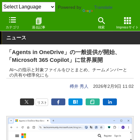
Powered by
Translate
窓の杜
システム・ファイル
ファイル
Windows
カテゴリ
過去記事
検索
Impressサイト
ニュース
「Agents in OneDrive」の一般提供が開始、
「Microsoft 365 Copilot」に世界展開
AIへの指示と対象ファイルをひとまとめ、チームメンバーと
の共有や標準化にも
樽井 秀人
2026年2月9日 11:02
リスト