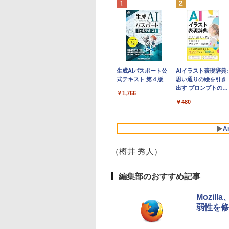
Apple 2026
Robloxギフトカード
生成AIパスポート公
tomtoc 360°保護
Robloxギフトカード
AIイラスト表現辞典:
MacBook Neo A18
- 800 Robux 【限定
式テキスト 第４版
15.6 16インチ パソ
- 1000 Robux 【限
思い通りの絵を引き
Proチップ搭載13イ
バーチャルアイテム
ンケース Dell NEC
バーチャルアイテム
出す プロンプトの言
￥1,766
ンチノートブック：
を含む】 【オンライ
Lavie ASUS HP
を含む】 【オンライ
葉 AI画像生成シリー
￥131,111
￥1,300
￥2,952
￥1,600
￥480
AIとApple
ンゲームコード】 ロ
dynabook Lenovo
ンゲームコード】 ロ
ズ (はぴーイラスト
Intelligenceのために
ブロックス | オンラ
対応
ブロックス |オンラ
Labo)
設計、Liquid Retina
インコード版
ンコード版
A
ディスプレイ、8GB
ユニファイドメモ
リ、512GB SSDスト
（樽井 秀人）
レージ、1080p
FaceTime HDカメ
ラ、Touch ID - シル
編集部のおすすめ記事
バー
Mozil
弱性を修