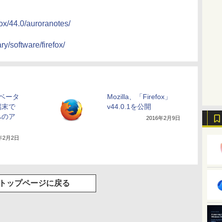
fox/44.0/auroranotes/
ry/software/firefox/
」のベータ
Mozilla、「Firefox」
端末で
v44.0.1を公開
へのア
2016年2月9日
6年2月2日
トップページに戻る