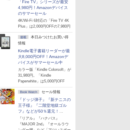
「Fire TV」シリーズが最安
4,980円！Amazonデバイス
のサマーセール
4K/Wi-Fi 6対応の「Fire TV 4K
Plus」は2,000円OFFの7,980円
本日みつけたお買い得
連載
情報
Kindle電子書籍リーダーが最
大8,000円OFF！Amazonデ
バイスがサマーセール中
カラー版「Kindle Colorsoft」が
31,980円。「Kindle
Paperwhite」は5,000円OFF
セール情報
Book Watch
『ドッジ弾子』『新テニスの
王子様』『二階堂地獄ゴル
フ』などが50％還元！
Amazonマンガ週末セール
『リアル』『ハナバス』
『MAJOR 2nd』『オールラウ
ンダー廻』など「アツいスポー