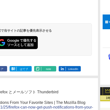
Kindle Paperwhite
Amazon Kindle
New Amazon Kindle
シグニチャーエディ
Colorsoft | 16GBス
Scribe Colorsoft | 11
ション (32GB) 7イン
トレージ、防水、7イ
インチカラーディスプ
持
チディスプレイ、明
ンチカラーディスプ
レイ、64GBストレー
￥27,980
￥31,980
￥115,980
ン
るさ自動調整、色調
レイ、色調調節ライ
ジ、ノート機能搭載、
調節ライト、12週間
ト、最大8週間持続バ
明るさ自動調整、色調
持続バッテリー、広
ッテリー、広告無
調節ライト、プレミア
 検索で当サイトの記事を優先表示させる
な
告なし、メタリック
し、ブラック (2025
ムペン付き、グラファ
ブラック
年発売)
イト
ェア
はてブ
note
LinkedIn
irefox とメールソフト Thunderbird
1
tions From Your Favorite Sites | The Mozilla Blog
01/25/firefox-can-now-get-push-notifications-from-your-