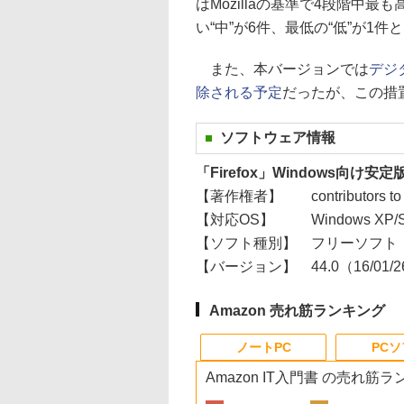
はMozillaの基準で4段階中最
い“中”が6件、最低の“低”が1件
また、本バージョンでは
デジ
除される予定
だったが、この措
ソフトウェア情報
「Firefox」Windows向け安定
【著作権者】
contributors to
【対応OS】
Windows XP/
【ソフト種別】
フリーソフト
【バージョン】
44.0（16/01/
Amazon 売れ筋ランキング
ノートPC
PC
Amazon IT入門書 の売れ筋