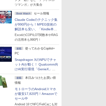
ツマンガ」が大集合
セール情報
Book Watch
Claude Codeのテクニック集
が990円から！MPEG技術の
解説本も安い、「Kindle本サ
マーセール」第2弾開始！
ExcelのCOPILOT関数本やRAG
の活用本も990円！
使ってわかるCopilot+
連載
PC
Snapdragon XのNPUでチャ
ットAIが動く！ Qualcomm向
けAI実行環境「GenieX」を
試してみた
本日みつけたお買い得
連載
情報
モトローラのAndroidスマホ
が最安17,820円！Amazonで
セール中
Android 16でNFC/FeliCaにも対