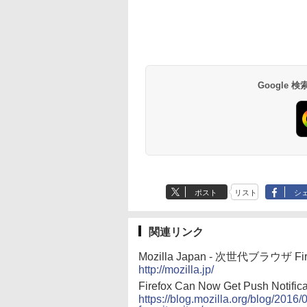
Amazon Kindle
Amazon Kindle - 目
Paperwhite (16GB)
に優しい、かさばら
7インチディスプレ
ない、大きな画面で
イ、色調調節ライ
読みやすい、6週間
￥22,980
￥16,980
ト、12週間持続バッ
続バッテリー、6イ
テリー、広告なし、
チディスプレイ電子
ブラック
書籍リーダー、マッ
Google
チャ、16GB、広告
し
ポスト
リスト
シ
関連リンク
Mozilla Japan - 次世代ブラウザ F
http://mozilla.jp/
Firefox Can Now Get Push Notifica
https://blog.mozilla.org/blog/2016/