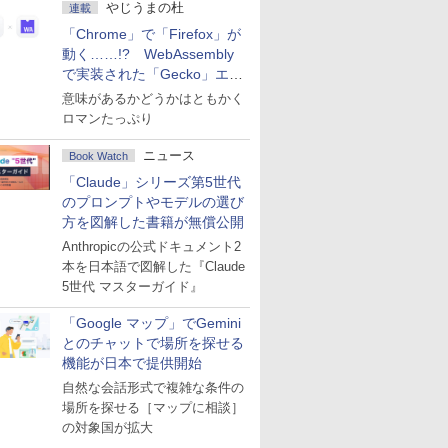
やじうまの杜
連載
「Chrome」で「Firefox」が
動く……!? WebAssembly
で実装された「Gecko」エン
ジン
意味があるかどうかはともかく
ロマンたっぷり
ニュース
Book Watch
「Claude」シリーズ第5世代
のプロンプトやモデルの選び
方を図解した書籍が無償公開
Anthropicの公式ドキュメント2
本を日本語で図解した『Claude
5世代 マスターガイド』
「Google マップ」でGemini
とのチャットで場所を探せる
機能が日本で提供開始
自然な会話形式で複雑な条件の
場所を探せる［マップに相談］
の対象国が拡大