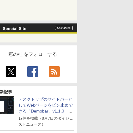
Special Site
窓の杜 をフォローする
新記事
デスクトップのサイドバーと
してWebページをピン止めで
きる「Demobar」v1.1.0 ほ
か
17件を掲載（8月7日のダイジェ
ストニュース）