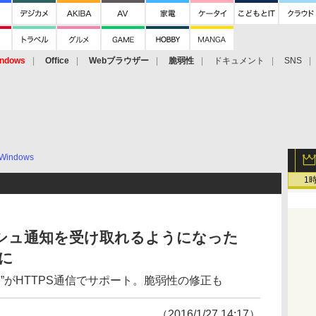
ndows
Office
Webブラウザー
脆弱性
ドキュメント
SNS
Windows
1
ッシュ通知を受け取れるようになった
版に
li”がHTTPS通信でサポート。脆弱性の修正も
（2016/1/27 14:17）