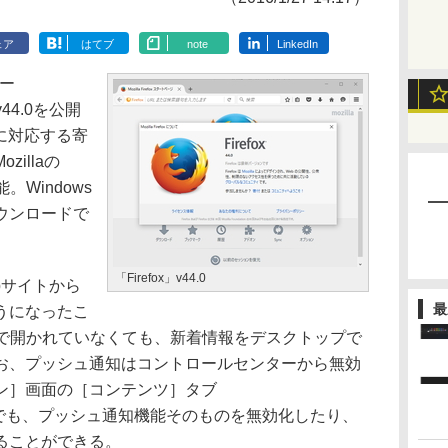
ェア
はてブ
note
LinkedIn
ザー
44.0を公開
などに対応する寄
illaの
Windows
ウンロードで
「Firefox」v44.0
ebサイトから
最
うになったこ
のタブで開かれていなくても、新着情報をデスクトップで
お、プッシュ通知はコントロールセンターから無効
ン］画面の［コンテンツ］タブ
content）でも、プッシュ通知機能そのものを無効化したり、
ることができる。