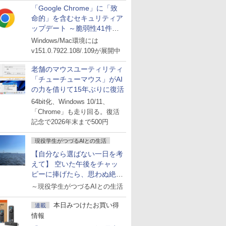
「Google Chrome」に「致
命的」を含むセキュリティア
ップデート ～脆弱性41件に
対処
Windows/Mac環境には
v151.0.7922.108/.109が展開中
老舗のマウスユーティリティ
「チューチューマウス」がAI
の力を借りて15年ぶりに復活
64bit化、Windows 10/11、
「Chrome」も走り回る。復活
記念で2026年末まで500円
現役学生がつづるAIとの生活
【自分なら選ばない一日を考
えて】 空いた午後をチャッ
ピーに捧げたら、思わぬ絶景
に出会った話
～現役学生がつづるAIとの生活
本日みつけたお買い得
連載
情報