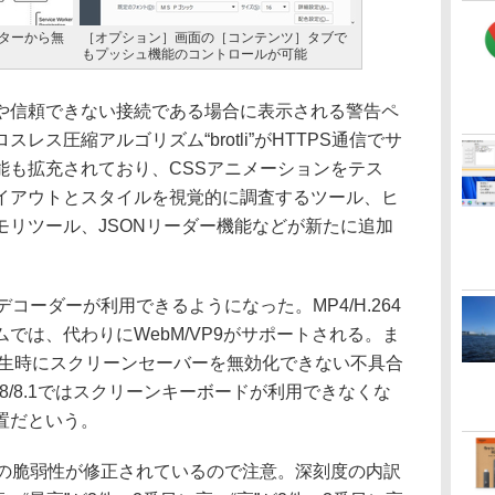
ターから無
［オプション］画面の［コンテンツ］タブで
もプッシュ機能のコントロールが可能
信頼できない接続である場合に表示される警告ペ
ス圧縮アルゴリズム“brotli”がHTTPS通信でサ
能も拡充されており、CSSアニメーションをテス
イアウトとスタイルを視覚的に調査するツール、ヒ
モリツール、JSONリーダー機能などが新たに追加
4デコーダーが利用できるようになった。MP4/H.264
では、代わりにWebM/VP9がサポートされる。ま
aで動画再生時にスクリーンセーバーを無効化できない不具合
s 8/8.1ではスクリーンキーボードが利用できなくな
置だという。
の脆弱性が修正されているので注意。深刻度の内訳