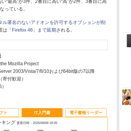
も高い“最高”が3件、2番目に高い“高”が2件、3番目に高
となっている。
タル署名のないアドオンを許可するオプションが削
置は
「Firefox 46」まで延期
される。
版
 the Mozilla Project
Server 2003/Vista/7/8/10および64bit版の7以降
（寄付歓迎）
26）
ソフト
IT入門書
電子書籍リーダー
ランキング
更新日時：2026/08/08 18:05