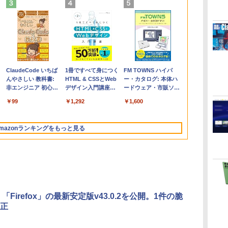
Apple 2026
Microsoft Office
ClaudeCode いちば
【Amazon.co.jp限
Robloxギフトカード
1冊ですべて身につく
FMV ノートパソコン
Windows版 |
FM TOWNS ハイパ
コ
定
MacBook Air M5チ
Home & Business
んやさしい 教科書:
定】 HP ノートパソ
- 2,000 Robux 【限
HTML & CSSとWeb
WE1-K3 (MS 365
Minecraft (マインクラ
ー・カタログ: 本体ハ
ップ搭載13インチノ
2024(最新 永続版)|オ
非エンジニア 初心者
コン 15-fd 15.6イン
定バーチャルアイテ
デザイン入門講座
Personal/Copilotキー
フト): Java & Bedrock
ードウェア・市販ソフ
ートブック：AIと
ンラインコード
素人 でも安心 使い方
チ 16GBメモリ
ムを含む】 【オンラ
［第2版］
搭載/Win 11/15.6
Edition | オンラインコ
トウェアのパーフェク
￥278,800
￥39,582
￥99
￥129,800
￥3,200
￥1,292
￥139,880
￥3,600
￥1,600
Apple Intelligence、
版|Windows11、
マニュアル AI副業に
512GB SSD インテ
インゲームコード】
型/Core i5/16GB/SSD
ード版
トリストと最新エミュ
イ
13.6インチLiquid
10/mac対応|PC2台
もコンテンツ作成に
ル Core 5
ロブロックス | オン
512GB/ホワイト)
レータ紹介
Retinaディスプレ
もKindle出版にも！
ラインコード版
FMVWK3E15W_AZ
mazonランキングをもっと見る
イ、16GBユニファイ
非エンジニアのため
ドメモリ、1TB SSD
のAIコーディング入
ストレージ、12MPセ
門シリーズ
ンターフレームカメ
ラ、日本語キーボー
ド、Touch ID - ミッ
ドナイト
la、「Firefox」の最新安定版v43.0.2を公開。1件の脆
正