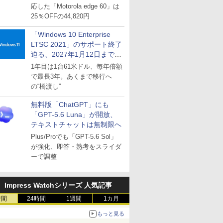
応した「Motorola edge 60」は
25％OFFの44,820円
「Windows 10 Enterprise
LTSC 2021」のサポート終了
迫る、2027年1月12日まで
～ESUは9月1日から販売
1年目は1台61米ドル、毎年倍額
で最長3年。あくまで移行へ
の“橋渡し”
無料版「ChatGPT」にも
「GPT-5.6 Luna」が開放、
テキストチャットは無制限へ
Plus/Proでも「GPT-5.6 Sol」
が強化、即答・熟考をスライダ
ーで調整
Impress Watchシリーズ 人気記事
時間
24時間
1週間
1カ月
もっと見る