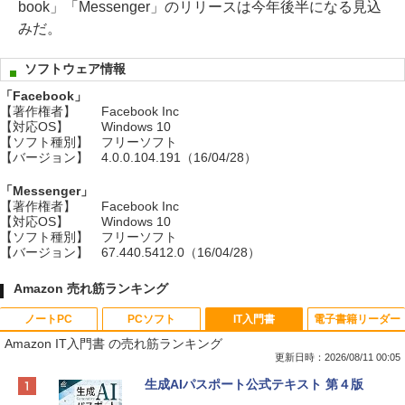
book」「Messenger」のリリースは今年後半になる見込
みだ。
ソフトウェア情報
「Facebook」
【著作権者】
Facebook Inc
【対応OS】
Windows 10
【ソフト種別】
フリーソフト
【バージョン】
4.0.0.104.191（16/04/28）
「Messenger」
【著作権者】
Facebook Inc
【対応OS】
Windows 10
【ソフト種別】
フリーソフト
【バージョン】
67.440.5412.0（16/04/28）
Amazon 売れ筋ランキング
ノートPC
PCソフト
IT入門書
電子書籍リーダー
Amazon IT入門書 の売れ筋ランキング
更新日時：2026/08/11 00:05
Apple 2026 MacBook Neo A18 Proチッ
Robloxギフトカード - 800 Robux 【限
生成AIパスポート公式テキスト 第４版
プ搭載13インチノートブック：AIとAppl
定バーチャルアイテムを含む】 【オンラ