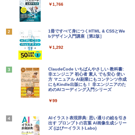
e Intelligenceのために設計、Liquid Ret
インゲームコード】 ロブロックス | オン
￥1,766
inaディスプレイ、8GBユニファイドメモ
ラインコード版
リ、512GB SSDストレージ、1080p Fac
eTime HDカメラ、Touch ID - シトラス
￥1,300
￥137,800
1冊ですべて身につくHTML & CSSとWe
bデザイン入門講座［第2版］
Robloxギフトカード - 2,000 Robux 【限
定バーチャルアイテムを含む】 【オンラ
tomtoc 360°保護 15.6 16インチ パソコ
インゲームコード】 ロブロックス | オン
￥1,292
ンケース Dell NEC Lavie ASUS HP dyna
ラインコード版
book Lenovo対応
￥3,200
￥2,952
ClaudeCode いちばんやさしい 教科書:
非エンジニア 初心者 素人 でも安心 使い
方 マニュアル AI副業にもコンテンツ作成
Robloxギフトカード - 1000 Robux 【限
にもKindle出版にも！ 非エンジニアのた
HP ノートパソコン 15-fd 15.6インチ 16
定バーチャルアイテムを含む】 【オンラ
めのAIコーディング入門シリーズ
GBメモリ 512GB SSD インテル Core 5
インゲームコード】 ロブロックス |オン
ラインコード版
￥99
￥140,131
￥1,600
AIイラスト表現辞典: 思い通りの絵を引き
出す プロンプトの言葉 AI画像生成シリー
Apple 2026 MacBook Air M5チップ搭載
Microsoft Office Home & Business 202
ズ (はぴーイラストLabo)
13インチノートブック：AIとApple Intell
4(最新 永続版)|オンラインコード版|Wind
igence、13.6インチLiquid Retinaディ
ows11、10/mac対応|PC2台