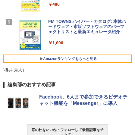
スプレイ、16GBユニファイドメモリ、51
￥480
2GB SSDストレージ、12MPセンターフ
￥39,582
レームカメラ、日本語キーボード、Touc
h ID - ミッドナイト
FM TOWNS ハイパー・カタログ: 本体ハ
ードウェア・市販ソフトウェアのパーフ
Windows版 | Minecraft (マインクラフ
￥217,556
ェクトリストと最新エミュレータ紹介
ト): Java & Bedrock Edition | オンライ
ンコード版
￥1,600
【Amazon.co.jp限定】ASUS ノートパソ
￥3,600
コン Vivobook 15 M1502NAQ 15.6イン
チ AMD Ryzen 7 170 メモリ16GB SSD 5
Amazonランキングをもっと見る
12GB Microsoft 365 Personal (24か月
版) 搭載 Windows 11 重量1.7kg Wi-Fi 6
（樽井 秀人）
E クワイエットブルー M1502NAQ-R716
5BUWS
Kindle Paperwhite シグニチャーエディ
編集部のおすすめ記事
ション (32GB) 7インチディスプレイ、明
￥139,800
るさ自動調整、色調調節ライト、12週間
Facebook、6人まで参加できるビデオチ
持続バッテリー、広告なし、メタリック
ャット機能を「Messenger」に導入
ブラック
￥-
窓の杜をいいね・フォローして最新記事をチ
Amazon Kindle Paperwhite (16GB) 7イ
ェック！