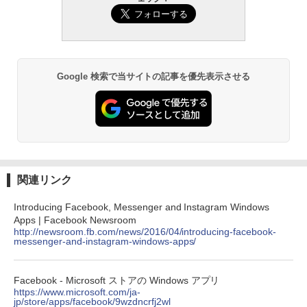
ンチディスプレイ、色調調節ライト、12
週間持続バッテリー、広告なし、ブラッ
ク
￥-
Google 検索で当サイトの記事を優先表示させる
Amazon Kindle Colorsoft | 16GBストレ
ージ、防水、7インチカラーディスプレ
イ、色調調節ライト、最大8週間持続バッ
テリー、広告無し、ブラック (2025年発
売)
￥31,980
関連リンク
New Amazon Kindle Scribe Colorsoft |
Introducing Facebook, Messenger and Instagram Windows
11インチカラーディスプレイ、64GBスト
Apps | Facebook Newsroom
レージ、ノート機能搭載、明るさ自動調
http://newsroom.fb.com/news/2016/04/introducing-facebook-
整、色調調節ライト、プレミアムペン付
messenger-and-instagram-windows-apps/
き、グラファイト
￥115,980
Facebook - Microsoft ストアの Windows アプリ
https://www.microsoft.com/ja-
jp/store/apps/facebook/9wzdncrfj2wl