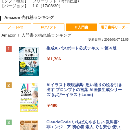
【ソフト種別】
フリーソフト（寄付歓迎）
【バージョン】
1.0（17/08/30）
Amazon 売れ筋ランキング
ノートPC
PCソフト
IT入門書
電子書籍リーダー
Amazon IT入門書 の売れ筋ランキング
更新日時：2026/08/07 12:05
Apple 2026 MacBook Neo A18 Proチッ
Robloxギフトカード - 800 Robux 【限
生成AIパスポート公式テキスト 第４版
プ搭載13インチノートブック：AIとAppl
定バーチャルアイテムを含む】 【オンラ
e Intelligence、Liquid Retinaディスプ
インゲームコード】 ロブロックス | オン
￥1,766
レイ、8GBメモリ、512GB SSD、1080p
ラインコード版
FaceTime HDカメラ、Touch ID - インデ
ィゴ + 3年延長 AppleCare+ for 13インチ
￥1,300
MacBook Neo(A18 Pro)|ダウンロード版
AIイラスト表現辞典: 思い通りの絵を引き
￥162,598
出す プロンプトの言葉 AI画像生成シリー
Microsoft Office Home & Business 202
ズ (はぴーイラストLabo)
4(最新 永続版)|オンラインコード版|Wind
ows11、10/mac対応|PC2台
tomtoc 360°保護 15.6 16インチ パソコ
￥480
ンケース Dell NEC Lavie ASUS HP dyna
￥39,582
book Lenovo対応
ClaudeCode いちばんやさしい 教科書:
￥2,952
非エンジニア 初心者 素人 でも安心 使い
Robloxギフトカード - 2,000 Robux 【限