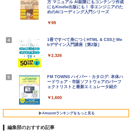
方 マニュアル AI副業にもコンテンツ作成
定バーチャルアイテムを含む】 【オンラ
にもKindle出版にも！ 非エンジニアのた
インゲームコード】 ロブロックス | オン
めのAIコーディング入門シリーズ
Apple 2026 MacBook Air M5チップ搭載
ラインコード版
13インチノートブック：AIとApple Intell
igence、13.6インチLiquid Retinaディ
￥99
￥3,200
スプレイ、24GBユニファイドメモリ、1
TB SSDストレージ、12MPセンターフレ
ームカメラ、日本語キーボード、Touch I
1冊ですべて身につくHTML & CSSとWe
Robloxギフトカード - 1000 Robux 【限
D - ミッドナイト
bデザイン入門講座［第2版］
定バーチャルアイテムを含む】 【オンラ
インゲームコード】 ロブロックス |オン
￥298,901
ラインコード版
￥2,326
￥1,600
【Amazon.co.jp限定】 HP ノートパソコ
ン 15-fd 15.6インチ 16GBメモリ 512GB
FM TOWNS ハイパー・カタログ: 本体ハ
SSD インテル Core 5
ードウェア・市販ソフトウェアのパーフ
Windows版 | Minecraft (マインクラフ
ェクトリストと最新エミュレータ紹介
ト): Java & Bedrock Edition | オンライ
￥129,800
ンコード版
￥1,600
￥3,600
FMV ノートパソコン WE1-K3 (MS 365 P
ersonal/Copilotキー搭載/Win 11/15.6型/
Amazonランキングをもっと見る
Core i5/16GB/SSD 512GB/ホワイト) FM
VWK3E15W_AZ
編集部のおすすめ記事