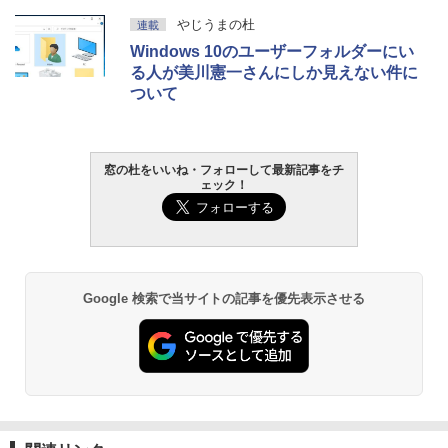
￥139,880
Amazon Kindle Paperwhite (16GB) 7イ
やじうまの杜
連載
ンチディスプレイ、色調調節ライト、12
Windows 10のユーザーフォルダーにい
週間持続バッテリー、広告なし、ブラッ
ク
る人が美川憲一さんにしか見えない件に
ついて
￥22,980
Amazon Kindle - 目に優しい、かさばら
窓の杜をいいね・フォローして最新記事をチ
ない、大きな画面で読みやすい、6週間持
ェック！
続バッテリー、6インチディスプレイ電子
書籍リーダー、ブラック、16GB、広告な
し
￥16,980
Google 検索で当サイトの記事を優先表示させる
Kindle Paperwhite シグニチャーエディ
ション (32GB) 7インチディスプレイ、明
るさ自動調整、色調調節ライト、12週間
持続バッテリー、広告なし、メタリック
ブラック
￥27,980