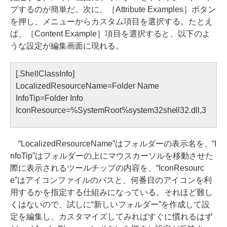
プするのが簡単だ。次に、［Attribute Examples］ボタン
を押し、メニューからカスタム項目を選択する。たとえ
ば、［Content Example］項目を選択すると、以下のよ
うな設定が編集画面に現れる。
[.ShellClassInfo]
LocalizedResourceName=Folder Name
InfoTip=Folder Info
IconResource=%SystemRoot%system32shell32.dll,3
“LocalizedResourceName”はフォルダーの表示名を、“I
nfoTip”はフォルダーの上にマウスカーソルを移動させた
際に表示されるツールチップの内容を、“IconResourc
e”はアイコンファイルのパスと、何番目のアイコンを利
用するかを指定する仕組みになっている。それほど難し
くはないので、試しに“新しいフォルダー”を作成して設
定を編集し、カスタマイズしてみればすぐに慣れるはず