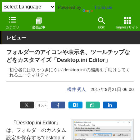
Powered by
Translate
窓の杜
システム・ファイル
デスクトップ
Windows
カテゴリ
過去記事
検索
Impressサイト
レビュー
フォルダーのアイコンや表示名、ツールチップな
どをカスタマイズ「Desktop.ini Editor」
初心者には取っつきにくい“desktop.ini”の編集を手助けしてく
れるユーティリティ
樽井 秀人
2017年9月21日 06:00
リスト
「Desktop.ini Editor」
は、フォルダーのカスタム
設定を保存する“desktop.in