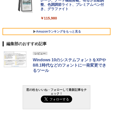
チ AMD Ryzen 7 170 メモリ16GB SSD 5
レージ、ノート機能搭載、明るさ自動調
12GB Microsoft 365 Personal (24か月
整、色調調節ライト、プレミアムペン付
版) 搭載 Windows 11 重量1.7kg Wi-Fi 6
き、グラファイト
E クワイエットブルー M1502NAQ-R716
5BUWS
￥115,980
￥109,800
Amazonランキングをもっと見る
編集部のおすすめ記事
レビュー
Windows 10のシステムフォントをXPや
8/8.1時代などのフォントに一発変更でき
るツール
窓の杜をいいね・フォローして最新記事をチ
ェック！