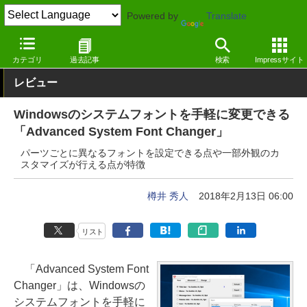
Powered by
Translate
窓の杜
システム・ファイル
システム
Windows
カテゴリ
過去記事
検索
Impressサイト
レビュー
Windowsのシステムフォントを手軽に変更できる
「Advanced System Font Changer」
パーツごとに異なるフォントを設定できる点や一部外観のカ
スタマイズが行える点が特徴
樽井 秀人
2018年2月13日 06:00
リスト
「Advanced System Font
Changer」は、Windowsの
システムフォントを手軽に