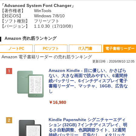
「Advanced System Font Changer」
【著作権者】
WinTools
【対応OS】
Windows 7/8/10
【ソフト種別】
フリーソフト
【バージョン】
1.1.0.30（17/10/08）
Amazon 売れ筋ランキング
ノートPC
PCソフト
IT入門書
電子書籍リーダー
Amazon 電子書籍リーダー の売れ筋ランキング
更新日時：2026/08/10 12:05
Apple 2026 MacBook Neo A18 Proチッ
Robloxギフトカード - 800 Robux 【限
生成AIパスポート公式テキスト 第４版
Amazon Kindle - 目に優しい、かさばら
プ搭載13インチノートブック：AIとAppl
定バーチャルアイテムを含む】 【オンラ
ない、大きな画面で読みやすい、6週間持
e Intelligenceのために設計、Liquid Ret
インゲームコード】 ロブロックス | オン
続バッテリー、6インチディスプレイ電子
￥1,766
inaディスプレイ、8GBユニファイドメモ
ラインコード版
書籍リーダー、マッチャ、16GB、広告な
リ、256GB SSDストレージ、1080p Fac
し
eTime HDカメラ - インディゴ
￥1,300
￥16,980
￥119,800
1冊ですべて身につくHTML & CSSとWe
bデザイン入門講座［第2版］
Robloxギフトカード - 2,000 Robux 【限
定バーチャルアイテムを含む】 【オンラ
Kindle Paperwhite シグニチャーエディ
tomtoc 360°保護 15.6 16インチ パソコ
インゲームコード】 ロブロックス | オン
ション (32GB) 7インチディスプレイ、明
￥1,292
ンケース Dell NEC Lavie ASUS HP dyna
ラインコード版
るさ自動調整、色調調節ライト、12週間
book Lenovo対応
持続バッテリー、広告なし、メタリック