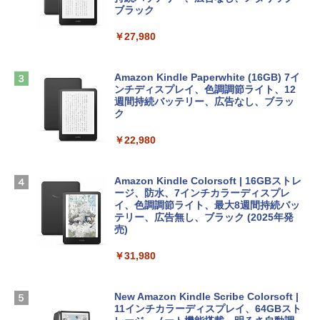
ブラック
￥3,200
￥2,952
ClaudeCode いちばんやさしい 教科書:
￥27,980
非エンジニア 初心者 素人 でも安心 使い
方 マニュアル AI副業にもコンテンツ作成
Robloxギフトカード - 1000 Robux 【限
にもKindle出版にも！ 非エンジニアのた
【Amazon.co.jp限定】 HP ノートパソコ
定バーチャルアイテムを含む】 【オンラ
めのAIコーディング入門シリーズ
ン 15-fd 15.6インチ 16GBメモリ 512GB
インゲームコード】 ロブロックス |オン
Amazon Kindle Paperwhite (16GB) 7イ
SSD インテル Core 5
ラインコード版
ンチディスプレイ、色調調節ライト、12
￥99
週間持続バッテリー、広告なし、ブラッ
ク
￥129,800
￥1,600
￥22,980
AIイラスト表現辞典: 思い通りの絵を引き
出す プロンプトの言葉 AI画像生成シリー
Apple 2026 MacBook Air M5チップ搭載
Microsoft Office Home & Business 202
ズ (はぴーイラストLabo)
13インチノートブック：AIとApple Intell
4(最新 永続版)|オンラインコード版|Wind
igence、13.6インチLiquid Retinaディ
ows11、10/mac対応|PC2台
Amazon Kindle Colorsoft | 16GBストレ
￥480
スプレイ、16GBユニファイドメモリ、1
ージ、防水、7インチカラーディスプレ
TB SSDストレージ、12MPセンターフレ
イ、色調調節ライト、最大8週間持続バッ
￥39,582
ームカメラ、日本語キーボード、Touch I
テリー、広告無し、ブラック (2025年発
D - シルバー
売)
FM TOWNS ハイパー・カタログ: 本体ハ
ードウェア・市販ソフトウェアのパーフ
Robloxギフトカード - 10,000 Robux
￥261,414
￥31,980
ェクトリストと最新エミュレータ紹介
【限定バーチャルアイテムを含む】 【オ
ンラインゲームコード】 ロブロックス |
￥1,600
オンラインコード版
【Amazon.co.jp限定】ASUS ノートパソ
New Amazon Kindle Scribe Colorsoft |
コン Vivobook 15 M1502NAQ 15.6イン
11インチカラーディスプレイ、64GBスト
￥14,500