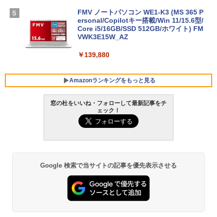
FMV ノートパソコン WE1-K3 (MS 365 P
ersonal/Copilotキー搭載/Win 11/15.6型/
Core i5/16GB/SSD 512GB/ホワイト) FM
VWK3E15W_AZ
￥139,880
Amazonランキングをもっと見る
窓の杜をいいね・フォローして最新記事をチ
ェック！
Robloxギフトカード - 800 Robux 【限
生成AIパスポート公式テキスト 第４版
Amazon Kindle Paperwhite (16GB) 7イ
定バーチャルアイテムを含む】 【オンラ
ンチディスプレイ、色調調節ライト、12
インゲームコード】 ロブロックス | オン
週間持続バッテリー、広告なし、ブラッ
￥1,766
ラインコード版
ク
￥1,300
￥22,980
Google 検索で当サイトの記事を優先表示させる
AIイラスト表現辞典: 思い通りの絵を引き
出す プロンプトの言葉 AI画像生成シリー
Robloxギフトカード - 1000 Robux 【限
Amazon Kindle - 目に優しい、かさばら
ズ (はぴーイラストLabo)
定バーチャルアイテムを含む】 【オンラ
ない、大きな画面で読みやすい、6週間持
インゲームコード】 ロブロックス |オン
続バッテリー、6インチディスプレイ電子
ラインコード版
書籍リーダー、マッチャ、16GB、広告な
￥480