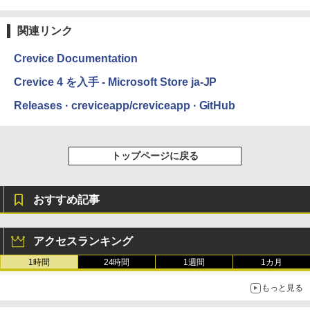
し
￥1,600
関連リンク
￥16,980
ClaudeCode いちばんやさしい 教科書:
非エンジニア 初心者 素人 でも安心 使い
Crevice Documentation
方 マニュアル AI副業にもコンテンツ作成
Microsoft Office Home & Business 202
にもKindle出版にも！ 非エンジニアのた
4(最新 永続版)|オンラインコード版|Wind
Kindle Paperwhite シグニチャーエディ
Crevice 4 を入手 - Microsoft Store ja-JP
めのAIコーディング入門シリーズ
ows11、10/mac対応|PC2台
ション (32GB) 7インチディスプレイ、明
るさ自動調整、色調調節ライト、12週間
Releases · creviceapp/creviceapp · GitHub
持続バッテリー、広告なし、メタリック
￥99
￥39,582
ブラック
￥27,980
1冊ですべて身につくHTML & CSSとWe
Robloxギフトカード - 2,000 Robux 【限
トップページに戻る
bデザイン入門講座［第2版］
定バーチャルアイテムを含む】 【オンラ
インゲームコード】 ロブロックス | オン
ラインコード版
Amazon Kindle Colorsoft | 16GBストレ
￥1,292
ージ、防水、7インチカラーディスプレ
おすすめ記事
イ、色調調節ライト、最大8週間持続バッ
￥3,200
テリー、広告無し、ブラック (2025年発
売)
FM TOWNS ハイパー・カタログ: 本体ハ
アクセスランキング
ードウェア・市販ソフトウェアのパーフ
Windows版 | Minecraft (マインクラフ
￥31,980
ェクトリストと最新エミュレータ紹介
ト): Java & Bedrock Edition | オンライ
1時間
24時間
1週間
1カ月
ンコード版
￥1,600
もっと見る
New Amazon Kindle Scribe Colorsoft |
￥3,600
11インチカラーディスプレイ、64GBスト