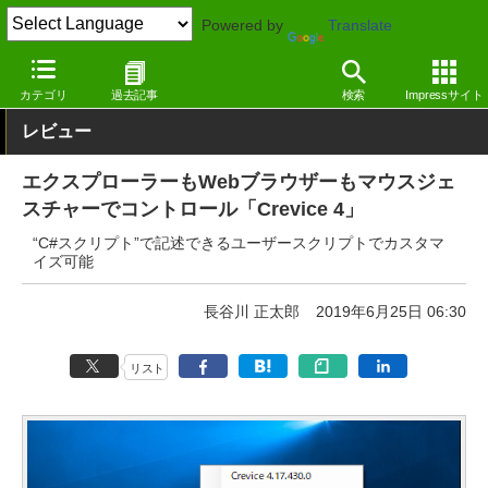
Powered by
Translate
窓の杜
システム・ファイル
デスクトップ
Windows
カテゴリ
過去記事
検索
Impressサイト
レビュー
エクスプローラーもWebブラウザーもマウスジェ
スチャーでコントロール「Crevice 4」
“C#スクリプト”で記述できるユーザースクリプトでカスタマ
イズ可能
長谷川 正太郎
2019年6月25日 06:30
リスト