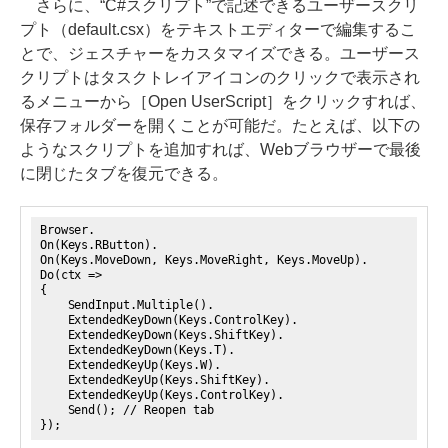
さらに、“C#スクリプト”で記述できるユーザースクリ
プト（default.csx）をテキストエディターで編集するこ
とで、ジェスチャーをカスタマイズできる。ユーザース
クリプトはタスクトレイアイコンのクリックで表示され
るメニューから［Open UserScript］をクリックすれば、
保存フォルダーを開くことが可能だ。たとえば、以下の
ようなスクリプトを追加すれば、Webブラウザーで最後
に閉じたタブを復元できる。
Browser.
On(Keys.RButton).
On(Keys.MoveDown, Keys.MoveRight, Keys.MoveUp).
Do(ctx =>
{
SendInput.Multiple().
ExtendedKeyDown(Keys.ControlKey).
ExtendedKeyDown(Keys.ShiftKey).
ExtendedKeyDown(Keys.T).
ExtendedKeyUp(Keys.W).
ExtendedKeyUp(Keys.ShiftKey).
ExtendedKeyUp(Keys.ControlKey).
Send(); // Reopen tab
});