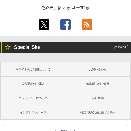
レージ、ノート機能搭載、明るさ自動調
窓の杜 をフォローする
整、色調調節ライト、プレミアムペン付
き、グラファイト
￥115,980
Special Site
本サイトのご利用について
お問い合わせ
広告掲載のご案内
編集部へのご連絡
プライバシーについて
会社概要
インプレスグループ
特定商取引法に基づく表示