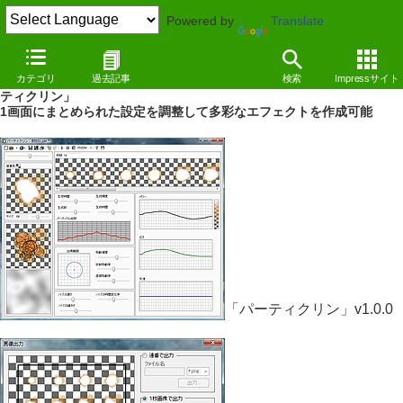
Powered by
Translate
REVIEW
（09/12/24）
カテゴリ
過去記事
検索
Impressサイト
爆発などのエフェクトアニメーション用画像を簡単に作成できる「パー
ティクリン」
1画面にまとめられた設定を調整して多彩なエフェクトを作成可能
「パーティクリン」v1.0.0