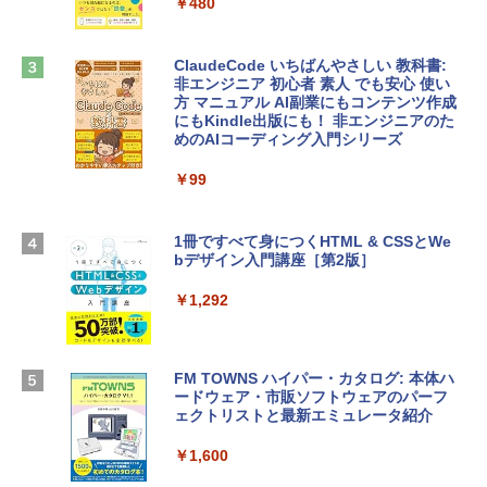
ンケース Dell NEC Lavie ASUS HP dyna
ラインコード版
￥480
book Lenovo対応
￥1,600
￥2,952
ClaudeCode いちばんやさしい 教科書:
非エンジニア 初心者 素人 でも安心 使い
方 マニュアル AI副業にもコンテンツ作成
Microsoft Office Home & Business 202
にもKindle出版にも！ 非エンジニアのた
Apple 2026 MacBook Air M5チップ搭載
4(最新 永続版)|オンラインコード版|Wind
めのAIコーディング入門シリーズ
13インチノートブック：AIとApple Intell
ows11、10/mac対応|PC2台
igence、13.6インチLiquid Retinaディ
スプレイ、16GBユニファイドメモリ、1
￥99
￥39,582
TB SSDストレージ、12MPセンターフレ
ームカメラ、日本語キーボード、Touch I
D - ミッドナイト
1冊ですべて身につくHTML & CSSとWe
Robloxギフトカード - 2,000 Robux 【限
bデザイン入門講座［第2版］
定バーチャルアイテムを含む】 【オンラ
￥278,800
インゲームコード】 ロブロックス | オン
ラインコード版
￥1,292
【Amazon.co.jp限定】 HP ノートパソコ
￥3,200
ン 15-fd 15.6インチ 16GBメモリ 512GB
SSD インテル Core 5
FM TOWNS ハイパー・カタログ: 本体ハ
ードウェア・市販ソフトウェアのパーフ
Windows版 | Minecraft (マインクラフ
￥129,800
ェクトリストと最新エミュレータ紹介
ト): Java & Bedrock Edition | オンライ
ンコード版
￥1,600
FMV ノートパソコン WE1-K3 (MS 365 P
￥3,600