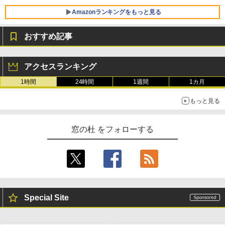
ersonal/Copilotキー搭載/Win 11/15.6型/
Core i5/16GB/SSD 512GB/ホワイト) FM
Amazonランキングをもっと見る
VWK3E15W_AZ
おすすめ記事
￥139,880
Amazon Kindle Paperwhite (16GB) 7イ
ンチディスプレイ、色調調節ライト、12
アクセスランキング
週間持続バッテリー、広告なし、ブラッ
ク
1時間
24時間
1週間
1カ月
￥22,980
もっと見る
Amazon Kindle - 目に優しい、かさばら
窓の杜 をフォローする
ない、大きな画面で読みやすい、6週間持
続バッテリー、6インチディスプレイ電子
書籍リーダー、マッチャ、16GB、広告な
し
￥16,980
Special Site
Kindle Paperwhite シグニチャーエディ
ション (32GB) 7インチディスプレイ、明
るさ自動調整、色調調節ライト、12週間