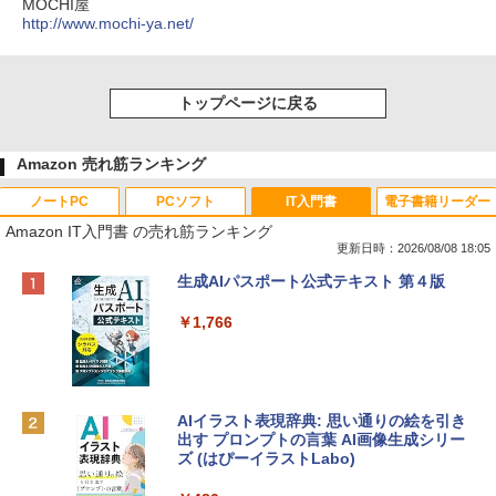
MOCHI屋
http://www.mochi-ya.net/
トップページに戻る
Amazon 売れ筋ランキング
ノートPC
PCソフト
IT入門書
電子書籍リーダー
Amazon IT入門書 の売れ筋ランキング
更新日時：2026/08/08 18:05
Apple 2026 MacBook Neo A18 Proチッ
Robloxギフトカード - 800 Robux 【限
生成AIパスポート公式テキスト 第４版
プ搭載13インチノートブック：AIとAppl
定バーチャルアイテムを含む】 【オンラ
e Intelligenceのために設計、Liquid Ret
インゲームコード】 ロブロックス | オン
￥1,766
inaディスプレイ、8GBユニファイドメモ
ラインコード版
リ、512GB SSDストレージ、1080p Fac
eTime HDカメラ、Touch ID - シルバー
￥1,300
￥131,111
AIイラスト表現辞典: 思い通りの絵を引き
出す プロンプトの言葉 AI画像生成シリー
Robloxギフトカード - 1000 Robux 【限
ズ (はぴーイラストLabo)
定バーチャルアイテムを含む】 【オンラ
tomtoc 360°保護 15.6 16インチ パソコ
インゲームコード】 ロブロックス |オン