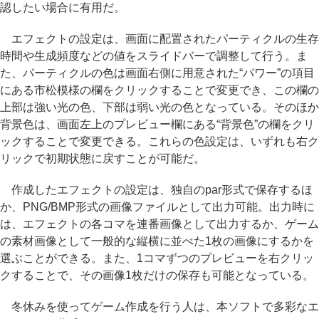
認したい場合に有用だ。
エフェクトの設定は、画面に配置されたパーティクルの生存
時間や生成頻度などの値をスライドバーで調整して行う。ま
た、パーティクルの色は画面右側に用意された“パワー”の項目
にある市松模様の欄をクリックすることで変更でき、この欄の
上部は強い光の色、下部は弱い光の色となっている。そのほか
背景色は、画面左上のプレビュー欄にある“背景色”の欄をクリ
ックすることで変更できる。これらの色設定は、いずれも右ク
リックで初期状態に戻すことが可能だ。
作成したエフェクトの設定は、独自のpar形式で保存するほ
か、PNG/BMP形式の画像ファイルとして出力可能。出力時に
は、エフェクトの各コマを連番画像として出力するか、ゲーム
の素材画像として一般的な縦横に並べた1枚の画像にするかを
選ぶことができる。また、1コマずつのプレビューを右クリッ
クすることで、その画像1枚だけの保存も可能となっている。
冬休みを使ってゲーム作成を行う人は、本ソフトで多彩なエ