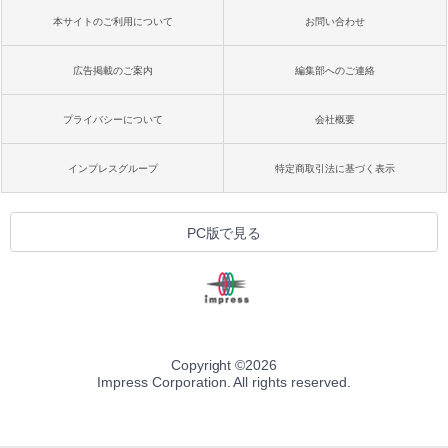
持続バッテリー、広告なし、メタリック
本サイトのご利用について
お問い合わせ
ブラック
￥27,980
広告掲載のご案内
編集部へのご連絡
プライバシーについて
会社概要
Amazon Kindle Colorsoft | 16GBストレ
ージ、防水、7インチカラーディスプレ
イ、色調調節ライト、最大8週間持続バッ
インプレスグループ
特定商取引法に基づく表示
テリー、広告無し、ブラック (2025年発
売)
￥31,980
PC版で見る
New Amazon Kindle Scribe Colorsoft |
11インチカラーディスプレイ、64GBスト
レージ、ノート機能搭載、明るさ自動調
整、色調調節ライト、プレミアムペン付
き、グラファイト
Copyright ©
2026
Impress Corporation. All rights reserved.
￥115,980