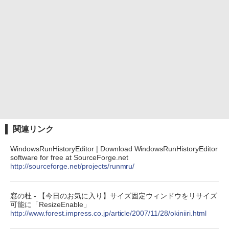
関連リンク
WindowsRunHistoryEditor | Download WindowsRunHistoryEditor
software for free at SourceForge.net
http://sourceforge.net/projects/runmru/
窓の杜 - 【今日のお気に入り】サイズ固定ウィンドウをリサイズ
可能に「ResizeEnable」
http://www.forest.impress.co.jp/article/2007/11/28/okiniiri.html