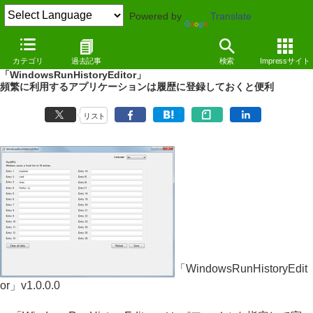
Powered by
Translate
REVIEW
（10/11/01）
カテゴリ
過去記事
検索
Impressサイト
“ファイルを指定して実行”の履歴を管理できる
「WindowsRunHistoryEditor」
頻繁に利用するアプリケーションは履歴に登録しておくと便利
リスト
「WindowsRunHistoryEdit
or」v1.0.0.0