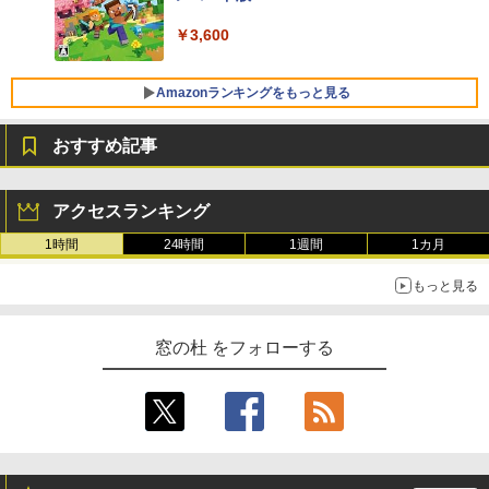
￥3,600
FMV ノートパソコン WE1-K3 (MS 365 P
ersonal/Copilotキー搭載/Win 11/15.6型/
Core i5/16GB/SSD 512GB/ホワイト) FM
Amazonランキングをもっと見る
VWK3E15W_AZ
おすすめ記事
￥139,880
生成AIパスポート公式テキスト 第４版
Amazon Kindle Paperwhite (16GB) 7イ
ンチディスプレイ、色調調節ライト、12
アクセスランキング
週間持続バッテリー、広告なし、ブラッ
￥1,766
ク
1時間
24時間
1週間
1カ月
￥22,980
もっと見る
AIイラスト表現辞典: 思い通りの絵を引き
出す プロンプトの言葉 AI画像生成シリー
Amazon Kindle - 目に優しい、かさばら
窓の杜 をフォローする
ズ (はぴーイラストLabo)
ない、大きな画面で読みやすい、6週間持
続バッテリー、6インチディスプレイ電子
書籍リーダー、ブラック、16GB、広告な
￥480
し
￥16,980
ClaudeCode いちばんやさしい 教科書:
非エンジニア 初心者 素人 でも安心 使い