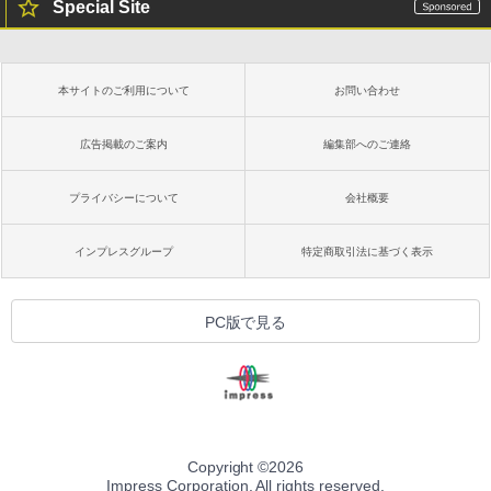
Special Site
方 マニュアル AI副業にもコンテンツ作成
にもKindle出版にも！ 非エンジニアのた
Kindle Paperwhite シグニチャーエディ
めのAIコーディング入門シリーズ
ション (32GB) 7インチディスプレイ、明
るさ自動調整、色調調節ライト、12週間
持続バッテリー、広告なし、メタリック
￥99
本サイトのご利用について
お問い合わせ
ブラック
￥27,980
広告掲載のご案内
編集部へのご連絡
1冊ですべて身につくHTML & CSSとWe
bデザイン入門講座［第2版］
プライバシーについて
会社概要
Amazon Kindle Colorsoft | 16GBストレ
￥1,292
ージ、防水、7インチカラーディスプレ
イ、色調調節ライト、最大8週間持続バッ
インプレスグループ
特定商取引法に基づく表示
テリー、広告無し、ブラック (2025年発
売)
FM TOWNS ハイパー・カタログ: 本体ハ
ードウェア・市販ソフトウェアのパーフ
￥31,980
PC版で見る
ェクトリストと最新エミュレータ紹介
￥1,600
New Amazon Kindle Scribe Colorsoft |
11インチカラーディスプレイ、64GBスト
レージ、ノート機能搭載、明るさ自動調
整、色調調節ライト、プレミアムペン付
き、グラファイト
Copyright ©
2026
Impress Corporation. All rights reserved.