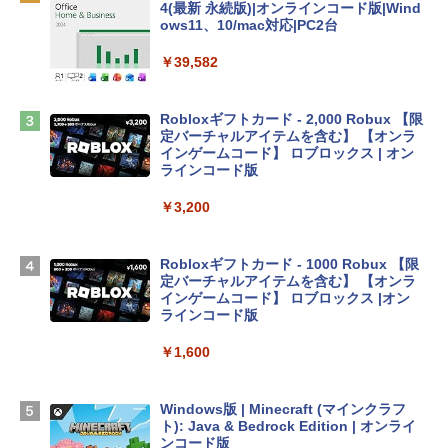
4(最新 永続版)|オンラインコード版|Wind
ows11、10/mac対応|PC2台
tomtoc 360°保護 15.6 16インチ パソコ
ンケース Dell NEC Lavie ASUS HP dyna
￥39,582
book Lenovo対応
￥2,952
Robloxギフトカード - 2,000 Robux 【限
定バーチャルアイテムを含む】 【オンラ
インゲームコード】 ロブロックス | オン
Apple 2026 MacBook Air M5チップ搭載
ラインコード版
13インチノートブック：AIとApple Intell
igence、13.6インチLiquid Retinaディ
￥3,200
スプレイ、16GBユニファイドメモリ、1
TB SSDストレージ、12MPセンターフレ
ームカメラ、日本語キーボード、Touch I
Robloxギフトカード - 1000 Robux 【限
D - シルバー
定バーチャルアイテムを含む】 【オンラ
インゲームコード】 ロブロックス |オン
￥261,414
ラインコード版
￥1,600
【Amazon.co.jp限定】 HP ノートパソコ
ン 15-fd 15.6インチ 16GBメモリ 512GB
SSD インテル Core 5
Windows版 | Minecraft (マインクラフ
ト): Java & Bedrock Edition | オンライ
￥129,800
ンコード版