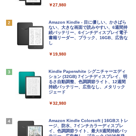
ィゴ + 3年延長 AppleCare+ for 13インチ
￥1,300
￥27,980
MacBook Neo(A18 Pro)|ダウンロード版
AIイラスト表現辞典: 思い通りの絵を引き
￥162,598
出す プロンプトの言葉 AI画像生成シリー
Robloxギフトカード - 2,000 Robux 【限
Amazon Kindle - 目に優しい、かさばら
ズ (はぴーイラストLabo)
定バーチャルアイテムを含む】 【オンラ
ない、大きな画面で読みやすい、6週間持
インゲームコード】 ロブロックス | オン
続バッテリー、6インチディスプレイ電子
tomtoc 360°保護 15.6 16インチ パソコ
ラインコード版
書籍リーダー、ブラック、16GB、広告な
￥480
ンケース Dell NEC Lavie ASUS HP dyna
し
book Lenovo対応
￥3,200
￥19,980
ClaudeCode いちばんやさしい 教科書:
￥2,952
非エンジニア 初心者 素人 でも安心 使い
方 マニュアル AI副業にもコンテンツ作成
Microsoft Office Home & Business 202
にもKindle出版にも！ 非エンジニアのた
4(最新 永続版)|オンラインコード版|Wind
Kindle Paperwhite シグニチャーエディ
めのAIコーディング入門シリーズ
Apple 2026 MacBook Air M5チップ搭載
ows11、10/mac対応|PC2台
ション (32GB) 7インチディスプレイ、明
13インチノートブック：AIとApple Intell
るさ自動調整、色調調節ライト、12週間
igence、13.6インチLiquid Retinaディ
持続バッテリー、広告なし、メタリック
￥99
￥39,582
スプレイ、24GBユニファイドメモリ、1
ジェード
TB SSD、12MPセンターフレームカメ
ラ、Touch ID - ミッドナイト + 3年延長
￥32,980
FM TOWNS ハイパー・カタログ: 本体ハ
Robloxギフトカード - 1000 Robux 【限
AppleCare+ for 13インチMacBook Air
ードウェア・市販ソフトウェアのパーフ
定バーチャルアイテムを含む】 【オンラ
(M5)|ダウンロード版
ェクトリストと最新エミュレータ紹介
インゲームコード】 ロブロックス |オン
ラインコード版
Amazon Kindle Colorsoft | 16GBストレ
￥347,600
ージ、防水、7インチカラーディスプレ
￥1,600
イ、色調調節ライト、最大8週間持続バッ
￥1,600