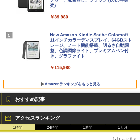
テリー、広告無し、ブラック (2025年発
【Amazon.co.jp限定】 HP ノートパソコ
売)
1冊ですべて身につくHTML & CSSとWe
ン 15-fd 15.6インチ 16GBメモリ 512GB
bデザイン入門講座［第2版］
Microsoft Office Home 2024(最新 永続
SSD インテル Core 5
￥39,980
版)|オンラインコード版|Windows11、1
0/mac対応|PC2台
￥2,326
￥129,800
New Amazon Kindle Scribe Colorsoft |
￥37,224
11インチカラーディスプレイ、64GBスト
FMV ノートパソコン WE1-K3 (MS 365 P
レージ、ノート機能搭載、明るさ自動調
ersonal/Copilotキー搭載/Win 11/15.6型/
整、色調調節ライト、プレミアムペン付
Core i5/16GB/SSD 512GB/ホワイト) FM
き、グラファイト
VWK3E15W_AZ
￥115,980
￥120,000
Amazonランキングをもっと見る
おすすめ記事
アクセスランキング
1時間
24時間
1週間
1カ月
もっと見る