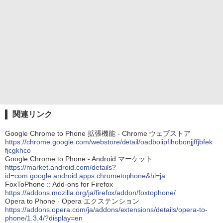
関連リンク
Google Chrome to Phone 拡張機能 - Chrome ウェブストア
https://chrome.google.com/webstore/detail/oadboiipflhobonjjffjbfek
fjcgkhco
Google Chrome to Phone - Android マーケット
https://market.android.com/details?
id=com.google.android.apps.chrometophone&hl=ja
FoxToPhone :: Add-ons for Firefox
https://addons.mozilla.org/ja/firefox/addon/foxtophone/
Opera to Phone - Opera エクステンション
https://addons.opera.com/ja/addons/extensions/details/opera-to-
phone/1.3.4/?display=en