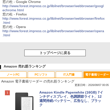
窓の杜 - Google Chrome
http://www.forest.impress.co.jp/lib/inet/browser/webbrowser/googl
echrome.html
窓の杜 - Firefox
http://www.forest.impress.co.jp/lib/inet/browser/webbrowser/firefox
.html
窓の杜 - Opera
http://www.forest.impress.co.jp/lib/inet/browser/webbrowser/opera
.html
トップページに戻る
Amazon 売れ筋ランキング
ノートPC
PCソフト
IT入門書
電子書籍リーダー
Amazon 電子書籍リーダー の売れ筋ランキング
更新日時：2026/08/07 00:05
Apple 2026 MacBook Neo A18 Proチッ
Robloxギフトカード - 800 Robux 【限
生成AIパスポート公式テキスト 第４版
Amazon Kindle Paperwhite (16GB) 7イ
プ搭載13インチノートブック：AIとAppl
定バーチャルアイテムを含む】 【オンラ
ンチディスプレイ、色調調節ライト、12
e Intelligence、Liquid Retinaディスプ
インゲームコード】 ロブロックス | オン
週間持続バッテリー、広告なし、ブラッ
￥1,766
レイ、8GBメモリ、512GB SSD、1080p
ラインコード版
ク
FaceTime HDカメラ、Touch ID - インデ