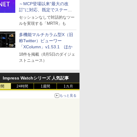
～MCP登場以来“最大の改
訂”に対応、既定でステート
レスへ
セッションなしで対話的なツー
ルを実現する「MRTR」も
多機能マルチカラム型X（旧
称Twitter）ビューワー
「XColumn」v1.53.1 ほか
18件を掲載（8月5日のダイジェ
ストニュース）
Impress Watchシリーズ 人気記事
時間
24時間
1週間
1カ月
もっと見る