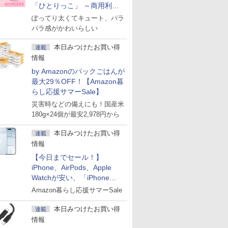
「ひとりっこ」 ～商用利用
OK
ぽってり太くてキュート、パラ
パラ感がかわいらしい
本日みつけたお買い得
連載
情報
by Amazonのパックごはんが
最大29％OFF！【Amazon暮
らし応援サマーSale】
災害時などの備えにも！国産米
180g×24個が最安2,978円から
本日みつけたお買い得
連載
情報
【今日までセール！】
iPhone、AirPods、Apple
Watchが安い、「iPhone
Air」256GB版が139,800円な
Amazon暮らし応援サマーSale
ど
本日みつけたお買い得
連載
情報