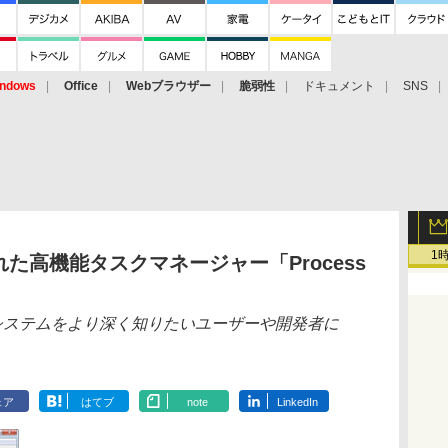
ndows
Office
Webブラウザー
脆弱性
ドキュメント
SNS
1
た高機能タスクマネージャー「Process
」に匹敵、システムをより深く知りたいユーザーや開発者に
ェア
はてブ
note
LinkedIn