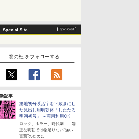
Special Site
窓の杜 をフォローする
新記事
築地初号系活字を下敷きにし
た見出し用明朝体「したたる
明朝初号」 ～商用利用OK
ロック、ホラー、時代劇……端
正な明朝では物足りない“強い
言葉”のために