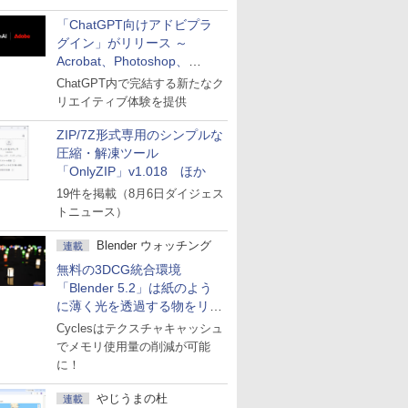
「ChatGPT向けアドビプラ
グイン」がリリース ～
Acrobat、Photoshop、
Premiereなどの機能を1つの
ChatGPT内で完結する新たなク
プラグインに統合
リエイティブ体験を提供
ZIP/7Z形式専用のシンプルな
圧縮・解凍ツール
「OnlyZIP」v1.018 ほか
19件を掲載（8月6日ダイジェス
トニュース）
Blender ウォッチング
連載
無料の3DCG統合環境
「Blender 5.2」は紙のよう
に薄く光を透過する物をリア
ルに表現
Cyclesはテクスチャキャッシュ
でメモリ使用量の削減が可能
に！
やじうまの杜
連載