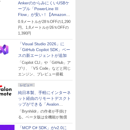
AnkerのからみにくいUSBケ
ーブル「PowerLine III
Flow」が安い！【Amazon暮
らし応援サマーSale】
0.9メートルが28％OFFの1,290
円。1,8メートルが26％OFFの
1,390円
「Visual Studio 2026」に
「GitHub Copilot SDK」ベー
スの新エージェントが追加
「Copilot CLI」や「GitHub」ア
プリ、「VS Code」などと同じ
エンジン、プレビュー搭載
レビュー
純日本製、手軽にインターネ
ット経由のリモートデスクト
ップができる「Avalon
remote」
「Brynhildr」の作者が手掛け
る。ベータ版は全機能が無償
「MCP C# SDK」がv2.0に