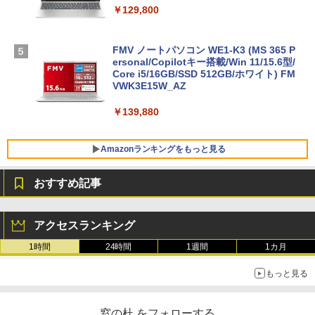
￥129,800
FMV ノートパソコン WE1-K3 (MS 365 P
ersonal/Copilotキー搭載/Win 11/15.6型/
Core i5/16GB/SSD 512GB/ホワイト) FM
VWK3E15W_AZ
￥139,880
Amazonランキングをもっと見る
おすすめ記事
Robloxギフトカード - 800 Robux 【限
生成AIパスポート公式テキスト 第４版
Amazon Kindle - 目に優しい、かさばら
定バーチャルアイテムを含む】 【オンラ
ない、大きな画面で読みやすい、6週間持
アクセスランキング
インゲームコード】 ロブロックス | オン
続バッテリー、6インチディスプレイ電子
￥1,766
ラインコード版
書籍リーダー、マッチャ、16GB、広告な
1時間
24時間
1週間
1カ月
し
￥1,300
もっと見る
￥16,980
AIイラスト表現辞典: 思い通りの絵を引き
出す プロンプトの言葉 AI画像生成シリー
Robloxギフトカード - 1000 Robux 【限
窓の杜 をフォローする