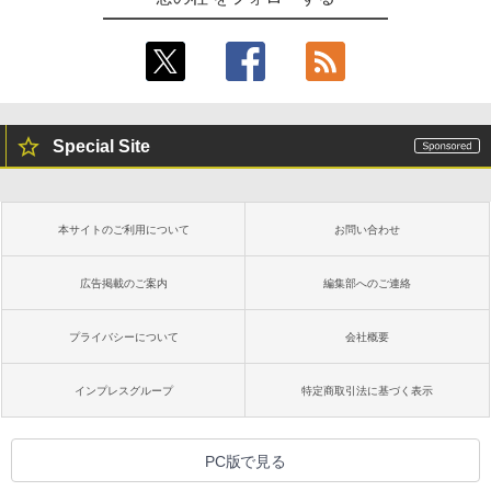
ズ (はぴーイラストLabo)
定バーチャルアイテムを含む】 【オンラ
Kindle Paperwhite シグニチャーエディ
インゲームコード】 ロブロックス |オン
ション (32GB) 7インチディスプレイ、明
ラインコード版
るさ自動調整、色調調節ライト、12週間
￥480
持続バッテリー、広告なし、メタリック
ブラック
￥1,600
1冊ですべて身につくHTML & CSSとWe
￥27,980
bデザイン入門講座［第2版］
Special Site
Microsoft Office Home & Business 202
4(最新 永続版)|オンラインコード版|Wind
￥1,292
ows11、10/mac対応|PC2台
Amazon Kindle Paperwhite (16GB) 7イ
ンチディスプレイ、色調調節ライト、12
週間持続バッテリー、広告なし、ブラッ
￥39,582
本サイトのご利用について
お問い合わせ
ク
ClaudeCode いちばんやさしい 教科書:
非エンジニア 初心者 素人 でも安心 使い
￥22,980
方 マニュアル AI副業にもコンテンツ作成
広告掲載のご案内
編集部へのご連絡
Robloxギフトカード - 2,000 Robux 【限
にもKindle出版にも！ 非エンジニアのた
定バーチャルアイテムを含む】 【オンラ
めのAIコーディング入門シリーズ
インゲームコード】 ロブロックス | オン
プライバシーについて
会社概要
ラインコード版
Amazon Kindle Colorsoft | 16GBストレ
￥99
ージ、防水、7インチカラーディスプレ
イ、色調調節ライト、最大8週間持続バッ
￥3,200
インプレスグループ
特定商取引法に基づく表示
テリー、広告無し、ブラック (2025年発
売)
FM TOWNS ハイパー・カタログ: 本体ハ
ードウェア・市販ソフトウェアのパーフ
Windows版 | Minecraft (マインクラフ
￥31,980
PC版で見る
ェクトリストと最新エミュレータ紹介
ト): Java & Bedrock Edition | オンライ
ンコード版