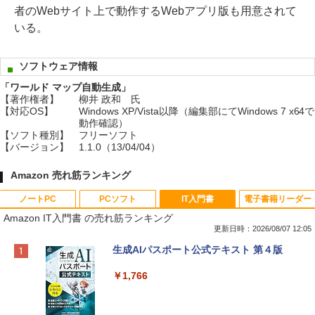
者のWebサイト上で動作するWebアプリ版も用意されて
いる。
ソフトウェア情報
「ワールド マップ自動生成」
【著作権者】
柳井 政和 氏
【対応OS】
Windows XP/Vista以降（編集部にてWindows 7 x64で
動作確認）
【ソフト種別】
フリーソフト
【バージョン】
1.1.0（13/04/04）
Amazon 売れ筋ランキング
ノートPC
PCソフト
IT入門書
電子書籍リーダー
Amazon IT入門書 の売れ筋ランキング
更新日時：2026/08/07 12:05
Apple 2026 MacBook Neo A18 Proチッ
Robloxギフトカード - 800 Robux 【限
生成AIパスポート公式テキスト 第４版
プ搭載13インチノートブック：AIとAppl
定バーチャルアイテムを含む】 【オンラ
e Intelligence、Liquid Retinaディスプ
インゲームコード】 ロブロックス | オン
￥1,766
レイ、8GBメモリ、512GB SSD、1080p
ラインコード版
FaceTime HDカメラ、Touch ID - インデ
ィゴ + 3年延長 AppleCare+ for 13インチ
￥1,300