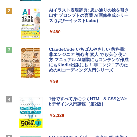
MacBook Neo(A18 Pro)|ダウンロード版
AIイラスト表現辞典: 思い通りの絵を引き
￥162,598
出す プロンプトの言葉 AI画像生成シリー
Microsoft Office Home & Business 202
ズ (はぴーイラストLabo)
4(最新 永続版)|オンラインコード版|Wind
ows11、10/mac対応|PC2台
tomtoc 360°保護 15.6 16インチ パソコ
￥480
ンケース Dell NEC Lavie ASUS HP dyna
￥39,582
book Lenovo対応
ClaudeCode いちばんやさしい 教科書:
￥2,952
非エンジニア 初心者 素人 でも安心 使い
Robloxギフトカード - 2,000 Robux 【限
方 マニュアル AI副業にもコンテンツ作成
定バーチャルアイテムを含む】 【オンラ
にもKindle出版にも！ 非エンジニアのた
インゲームコード】 ロブロックス | オン
めのAIコーディング入門シリーズ
Apple 2026 MacBook Air M5チップ搭載
ラインコード版
13インチノートブック：AIとApple Intell
igence、13.6インチLiquid Retinaディ
￥99
￥3,200
スプレイ、24GBユニファイドメモリ、1
TB SSDストレージ、12MPセンターフレ
ームカメラ、日本語キーボード、Touch I
1冊ですべて身につくHTML & CSSとWe
Robloxギフトカード - 1000 Robux 【限
D - ミッドナイト
bデザイン入門講座［第2版］
定バーチャルアイテムを含む】 【オンラ
インゲームコード】 ロブロックス |オン
￥298,901
ラインコード版
￥2,326
￥1,600
【Amazon.co.jp限定】 HP ノートパソコ
ン 15-fd 15.6インチ 16GBメモリ 512GB