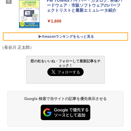
FM TOWNS ハイパー・カタログ: 本体ハ
SSD インテル Core 5
ードウェア・市販ソフトウェアのパーフ
Windows版 | Minecraft (マインクラフ
ェクトリストと最新エミュレータ紹介
ト): Java & Bedrock Edition | オンライ
￥129,800
ンコード版
￥1,600
￥3,600
FMV ノートパソコン WE1-K3 (MS 365 P
ersonal/Copilotキー搭載/Win 11/15.6型/
Amazonランキングをもっと見る
Core i5/16GB/SSD 512GB/ホワイト) FM
VWK3E15W_AZ
（長谷川 正太郎）
￥139,880
Amazon Kindle Paperwhite (16GB) 7イ
窓の杜をいいね・フォローして最新記事をチ
ンチディスプレイ、色調調節ライト、12
ェック！
週間持続バッテリー、広告なし、ブラッ
ク
￥22,980
Google 検索で当サイトの記事を優先表示させる
Amazon Kindle - 目に優しい、かさばら
ない、大きな画面で読みやすい、6週間持
続バッテリー、6インチディスプレイ電子
書籍リーダー、ブラック、16GB、広告な
し