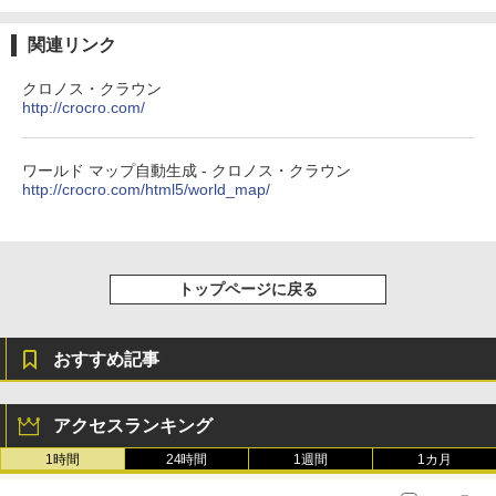
￥16,980
関連リンク
Kindle Paperwhite シグニチャーエディ
クロノス・クラウン
ション (32GB) 7インチディスプレイ、明
http://crocro.com/
るさ自動調整、色調調節ライト、12週間
持続バッテリー、広告なし、メタリック
ブラック
ワールド マップ自動生成 - クロノス・クラウン
￥27,980
http://crocro.com/html5/world_map/
Amazon Kindle Colorsoft | 16GBストレ
ージ、防水、7インチカラーディスプレ
トップページに戻る
イ、色調調節ライト、最大8週間持続バッ
テリー、広告無し、ブラック (2025年発
売)
おすすめ記事
￥31,980
アクセスランキング
New Amazon Kindle Scribe Colorsoft |
11インチカラーディスプレイ、64GBスト
1時間
24時間
1週間
1カ月
レージ、ノート機能搭載、明るさ自動調
整、色調調節ライト、プレミアムペン付