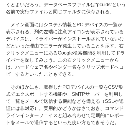
くとよいだろう。データベースファイルは“pci.ids”という
名前で実行ファイルと同じフォルダに保存される。
メイン画面にはシステム情報とPCIデバイスの一覧が
表示される。列の左端に注意アイコンが表示されている
デバイスは、ドライバーがインストールされていないな
どといった理由でエラーが発生していることを示す。右
クリックメニューにあるGoogle検索機能を利用してドラ
イバーを探してみよう。この右クリックメニューから
は、ハードウェア名やベンダー名をクリップボードへコ
ピーするといったこともできる。
そのほかにも、取得したPCIデバイスの一覧をCSV形
式でエクスポートする機能や、SMTPサーバーを利用し
て一覧をメールで送信する機能などを備える（SSLや認
証には非対応）。実用的かどうかはさておき、コマンド
ラインインターフェイスと組み合わせて定期的にレポー
トをメールで送信するといった使い方もできそうだ。