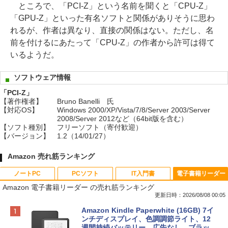
ところで、「PCI-Z」という名前を聞くと「CPU-Z」
「GPU-Z」といった有名ソフトと関係がありそうに思わ
れるが、作者は異なり、直接の関係はない。ただし、名
前を付けるにあたって「CPU-Z」の作者から許可は得て
いるようだ。
ソフトウェア情報
「PCI-Z」
【著作権者】
Bruno Banelli 氏
【対応OS】
Windows 2000/XP/Vista/7/8/Server 2003/Server
2008/Server 2012など（64bit版を含む）
【ソフト種別】
フリーソフト（寄付歓迎）
【バージョン】
1.2（14/01/27）
Amazon 売れ筋ランキング
ノートPC
PCソフト
IT入門書
電子書籍リーダー
Amazon 電子書籍リーダー の売れ筋ランキング
更新日時：2026/08/08 00:05
Apple 2026 MacBook Neo A18 Proチッ
Robloxギフトカード - 800 Robux 【限
生成AIパスポート公式テキスト 第４版
Amazon Kindle Paperwhite (16GB) 7イ
プ搭載13インチノートブック：AIとAppl
定バーチャルアイテムを含む】 【オンラ
ンチディスプレイ、色調調節ライト、12
e Intelligence、Liquid Retinaディスプ
インゲームコード】 ロブロックス | オン
週間持続バッテリー、広告なし、ブラッ