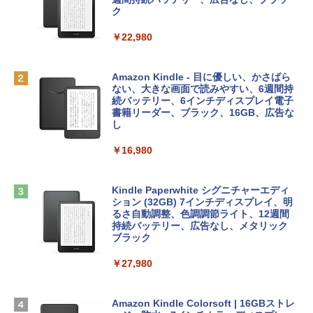
￥1,766
レイ、8GBメモリ、512GB SSD、1080p
ラインコード版
ク
FaceTime HDカメラ、Touch ID - インデ
ィゴ + 3年延長 AppleCare+ for 13インチ
￥1,300
￥22,980
MacBook Neo(A18 Pro)|ダウンロード版
AIイラスト表現辞典: 思い通りの絵を引き
￥162,598
出す プロンプトの言葉 AI画像生成シリー
Robloxギフトカード - 1000 Robux 【限
Amazon Kindle - 目に優しい、かさばら
ズ (はぴーイラストLabo)
定バーチャルアイテムを含む】 【オンラ
ない、大きな画面で読みやすい、6週間持
インゲームコード】 ロブロックス |オン
続バッテリー、6インチディスプレイ電子
tomtoc 360°保護 15.6 16インチ パソコ
ラインコード版
書籍リーダー、ブラック、16GB、広告な
￥480
ンケース Dell NEC Lavie ASUS HP dyna
し
book Lenovo対応
￥1,600
￥16,980
ClaudeCode いちばんやさしい 教科書:
￥2,952
非エンジニア 初心者 素人 でも安心 使い
方 マニュアル AI副業にもコンテンツ作成
Microsoft Office Home & Business 202
にもKindle出版にも！ 非エンジニアのた
4(最新 永続版)|オンラインコード版|Wind
Kindle Paperwhite シグニチャーエディ
めのAIコーディング入門シリーズ
Apple 2026 MacBook Air M5チップ搭載
ows11、10/mac対応|PC2台
ション (32GB) 7インチディスプレイ、明
13インチノートブック：AIとApple Intell
るさ自動調整、色調調節ライト、12週間
igence、13.6インチLiquid Retinaディ
持続バッテリー、広告なし、メタリック
￥99
￥39,582
スプレイ、16GBユニファイドメモリ、1
ブラック
TB SSDストレージ、12MPセンターフレ
ームカメラ、日本語キーボード、Touch I
￥27,980
1冊ですべて身につくHTML & CSSとWe
Robloxギフトカード - 2,000 Robux 【限
D - シルバー
bデザイン入門講座［第2版］
定バーチャルアイテムを含む】 【オンラ
インゲームコード】 ロブロックス | オン
￥261,414
ラインコード版
Amazon Kindle Colorsoft | 16GBストレ
￥1,292