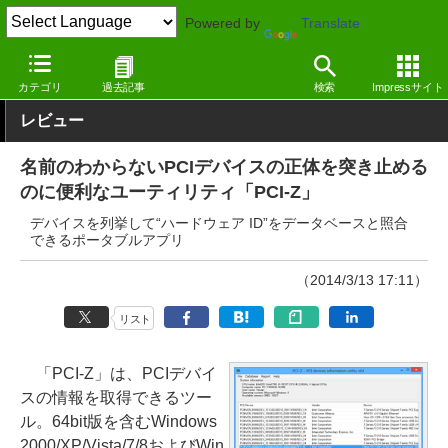
Powered by
Translate
窓の杜
システム・ファイル
ハードウェア
Windows
カテゴリ
過去記事
検索
Impressサイト
レビュー
名前のわからないPCIデバイスの正体を突き止める
のに便利なユーティリティ「PCI-Z」
デバイスを列挙して“ハードウェア ID”をデータベースと照合
できるポータブルアプリ
（2014/3/13 17:11）
リスト
「PCI-Z」は、PCIデバイ
スの情報を取得できるツー
ル。64bit版を含むWindows
2000/XP/Vista/7/8およびWin