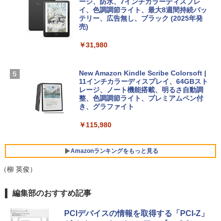
ージ、防水、7インチカラーディスプレ
イ、色調調節ライト、最大8週間持続バッ
￥3,200
【Amazon.co.jp限定】 HP ノートパソコ
テリー、広告無し、ブラック (2025年発
ン 15-fd 15.6インチ 16GBメモリ 512GB
売)
FM TOWNS ハイパー・カタログ: 本体ハ
SSD インテル Core 5
ードウェア・市販ソフトウェアのパーフ
Windows版 | Minecraft (マインクラフ
￥31,980
ェクトリストと最新エミュレータ紹介
ト): Java & Bedrock Edition | オンライ
￥129,800
ンコード版
￥1,600
New Amazon Kindle Scribe Colorsoft |
￥3,600
FMV ノートパソコン WE1-K3 (MS 365 P
11インチカラーディスプレイ、64GBスト
ersonal/Copilotキー搭載/Win 11/15.6型/
レージ、ノート機能搭載、明るさ自動調
Core i5/16GB/SSD 512GB/ホワイト) FM
整、色調調節ライト、プレミアムペン付
VWK3E15W_AZ
き、グラファイト
￥139,880
￥115,980
Amazonランキングをもっと見る
（柳 英俊）
編集部のおすすめ記事
PCIデバイスの情報を取得する「PCI-Z」