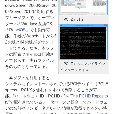
dows Server 2003/Server 20
08/Server 2012に対応する
フリーソフトで、オープン
「PCI-Z」v1.2
ソースのWindows互換OS
「
ReactOS
」でも動作可
能。作者のWebサイトから3
2bit版と64bit版がダウンロ
ードできる。なお、本ソフ
トの配布ファイルは圧縮さ
れておらず、実行ファイル
「PCI-Z」のコマンドライン
そのものとなっている。
インターフェイス
本ソフトを利用すると、
システムにインストールされているPCIデバイス（PCI E
xpress、PCI-Xを含む）をすべて列挙することが可
能。“ハードウェア ID（PCI ID）”を“
The PCI ID Reposito
ry
”で配布されているデータベースと照合してハードウェ
アの名前やベンダー名といった情報が取得できるのが特