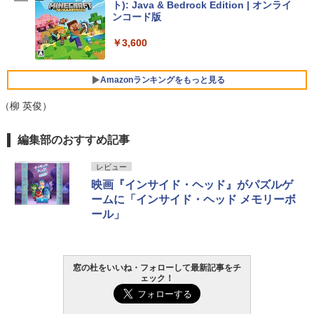
ト): Java & Bedrock Edition | オンライ
￥129,800
ンコード版
￥3,600
FMV ノートパソコン WE1-K3 (MS 365 P
ersonal/Copilotキー搭載/Win 11/15.6型/
Core i5/16GB/SSD 512GB/ホワイト) FM
Amazonランキングをもっと見る
VWK3E15W_AZ
（柳 英俊）
￥139,880
生成AIパスポート公式テキスト 第４版
Amazon Kindle Paperwhite (16GB) 7イ
編集部のおすすめ記事
ンチディスプレイ、色調調節ライト、12
週間持続バッテリー、広告なし、ブラッ
￥1,766
レビュー
ク
映画『インサイド・ヘッド』がパズルゲ
ームに「インサイド・ヘッド メモリーボ
￥22,980
ール」
AIイラスト表現辞典: 思い通りの絵を引き
出す プロンプトの言葉 AI画像生成シリー
Amazon Kindle - 目に優しい、かさばら
ズ (はぴーイラストLabo)
ない、大きな画面で読みやすい、6週間持
続バッテリー、6インチディスプレイ電子
窓の杜をいいね・フォローして最新記事をチ
書籍リーダー、ブラック、16GB、広告な
￥480
ェック！
し
￥16,980