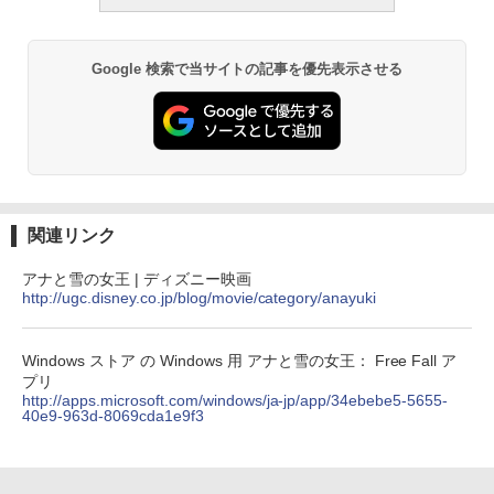
ClaudeCode いちばんやさしい 教科書:
非エンジニア 初心者 素人 でも安心 使い
方 マニュアル AI副業にもコンテンツ作成
にもKindle出版にも！ 非エンジニアのた
Kindle Paperwhite シグニチャーエディ
Google 検索で当サイトの記事を優先表示させる
めのAIコーディング入門シリーズ
ション (32GB) 7インチディスプレイ、明
るさ自動調整、色調調節ライト、12週間
持続バッテリー、広告なし、メタリック
￥99
ブラック
￥27,980
1冊ですべて身につくHTML & CSSとWe
bデザイン入門講座［第2版］
関連リンク
Amazon Kindle Colorsoft | 16GBストレ
￥1,292
ージ、防水、7インチカラーディスプレ
イ、色調調節ライト、最大8週間持続バッ
アナと雪の女王 | ディズニー映画
テリー、広告無し、ブラック (2025年発
http://ugc.disney.co.jp/blog/movie/category/anayuki
売)
FM TOWNS ハイパー・カタログ: 本体ハ
ードウェア・市販ソフトウェアのパーフ
￥31,980
ェクトリストと最新エミュレータ紹介
Windows ストア の Windows 用 アナと雪の女王： Free Fall ア
プリ
￥1,600
http://apps.microsoft.com/windows/ja-jp/app/34ebebe5-5655-
40e9-963d-8069cda1e9f3
New Amazon Kindle Scribe Colorsoft |
11インチカラーディスプレイ、64GBスト
レージ、ノート機能搭載、明るさ自動調
整、色調調節ライト、プレミアムペン付
き、グラファイト