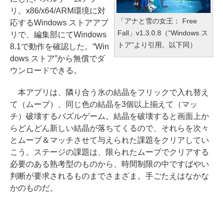
リ。x86/x64/ARM環境に対
「アナと雪の女王： Free
応するWindows ストアアプ
Fall」v1.3.0.8（“Windows ス
リで、編集部にてWindows
トア”より引用。以下同）
8.1で動作を確認した。“Win
dows ストア”から無償でダ
ウンロードできる。
本アプリは、隣り合う氷の結晶をフリックで入れ替え
て（ムーブ）、同じ色の結晶を3個以上揃えて（マッ
チ）破壊するパズルゲーム。結晶を破壊すると画面上か
らどんどん新しい結晶が落ちてくるので、それらを次々
とムーブ＆マッチさせて与えられた課題をクリアしてい
こう。ステージの課題は、限られたムーブでクリアする
必要のある熟考型のものから、時間制限の中ですばやい
判断が要求されるものまでさまざま。手ごたえはなかな
かのものだ。