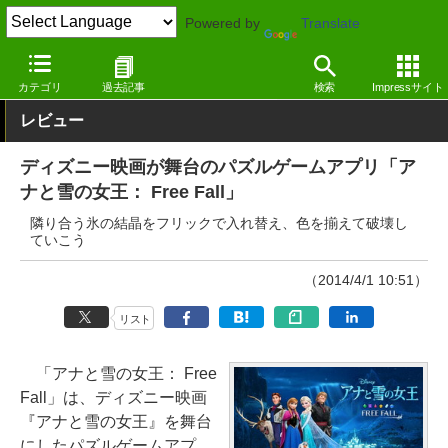
Powered by
Translate
窓の杜
エンタメ
ゲーム
Windows
カテゴリ
過去記事
検索
Impressサイト
レビュー
ディズニー映画が舞台のパズルゲームアプリ「ア
ナと雪の女王： Free Fall」
隣り合う氷の結晶をフリックで入れ替え、色を揃えて破壊し
ていこう
（2014/4/1 10:51）
リスト
「アナと雪の女王： Free
Fall」は、ディズニー映画
『アナと雪の女王』を舞台
にしたパズルゲームアプ