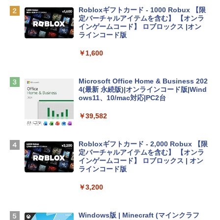
￥162,598
Robloxギフトカード - 1000 Robux 【限
定バーチャルアイテムを含む】 【オンラ
インゲームコード】 ロブロックス |オン
tomtoc 360°保護 15.6 16インチ パソコ
ラインコード版
ンケース Dell NEC Lavie ASUS HP dyna
book Lenovo対応
￥1,600
￥2,952
Microsoft Office Home & Business 202
4(最新 永続版)|オンラインコード版|Wind
Apple 2026 MacBook Air M5チップ搭載
ows11、10/mac対応|PC2台
13インチノートブック：AIとApple Intell
igence、13.6インチLiquid Retinaディ
￥39,582
スプレイ、16GBユニファイドメモリ、1
TB SSDストレージ、12MPセンターフレ
ームカメラ、日本語キーボード、Touch I
Robloxギフトカード - 2,000 Robux 【限
D - シルバー
定バーチャルアイテムを含む】 【オンラ
インゲームコード】 ロブロックス | オン
￥261,414
ラインコード版
￥3,200
【Amazon.co.jp限定】 HP ノートパソコ
ン 15-fd 15.6インチ 16GBメモリ 512GB
SSD インテル Core 5
Windows版 | Minecraft (マインクラフ