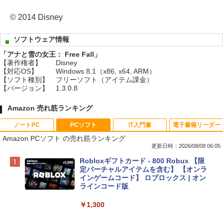
© 2014 Disney
ソフトウェア情報
「アナと雪の女王： Free Fall」
【著作権者】
Disney
【対応OS】
Windows 8.1（x86, x64, ARM）
【ソフト種別】
フリーソフト（アイテム課金）
【バージョン】
1.3.0.8
Amazon 売れ筋ランキング
ノートPC
PCソフト
IT入門書
電子書籍リーダー
Amazon PCソフト の売れ筋ランキング
更新日時：2026/08/08 06:05
Apple 2026 MacBook Neo A18 Proチッ
Robloxギフトカード - 800 Robux 【限
プ搭載13インチノートブック：AIとAppl
定バーチャルアイテムを含む】 【オンラ
e Intelligence、Liquid Retinaディスプ
インゲームコード】 ロブロックス | オン
レイ、8GBメモリ、512GB SSD、1080p
ラインコード版
FaceTime HDカメラ、Touch ID - インデ
ィゴ + 3年延長 AppleCare+ for 13インチ
￥1,300
MacBook Neo(A18 Pro)|ダウンロード版