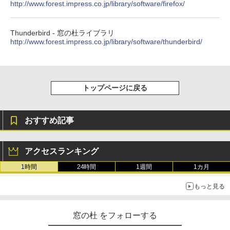
11インチカラーディスプレイ、64GBスト
http://www.forest.impress.co.jp/library/software/firefox/
レージ、ノート機能搭載、明るさ自動調
整、色調調節ライト、プレミアムペン付
き、グラファイト
Thunderbird - 窓の杜ライブラリ
http://www.forest.impress.co.jp/library/software/thunderbird/
￥115,980
トップページに戻る
おすすめ記事
アクセスランキング
1時間
24時間
1週間
1カ月
もっと見る
窓の杜 をフォローする