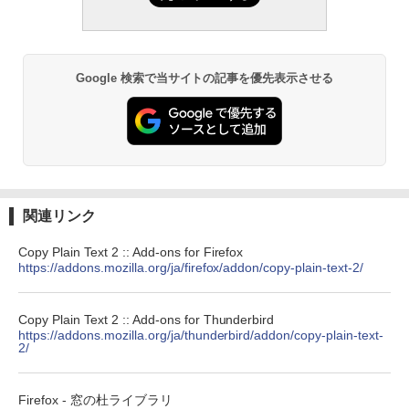
し
￥19,980
Google 検索で当サイトの記事を優先表示させる
Kindle Paperwhite シグニチャーエディ
ション (32GB) 7インチディスプレイ、明
るさ自動調整、色調調節ライト、12週間
持続バッテリー、広告なし、メタリック
ブラック
￥32,980
関連リンク
Amazon Kindle Colorsoft | 16GBストレ
Copy Plain Text 2 :: Add-ons for Firefox
ージ、防水、7インチカラーディスプレ
https://addons.mozilla.org/ja/firefox/addon/copy-plain-text-2/
イ、色調調節ライト、最大8週間持続バッ
テリー、広告無し、ブラック (2025年発
売)
Copy Plain Text 2 :: Add-ons for Thunderbird
https://addons.mozilla.org/ja/thunderbird/addon/copy-plain-text-
￥39,980
2/
New Amazon Kindle Scribe Colorsoft |
Firefox - 窓の杜ライブラリ