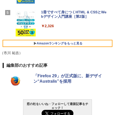
【Amazon.co.jp限定】 HP ノートパソコ
1冊ですべて身につくHTML & CSSとWe
Robloxギフトカード - 1000 Robux 【限
ン 15-fd 15.6インチ 16GBメモリ 512GB
bデザイン入門講座［第2版］
定バーチャルアイテムを含む】 【オンラ
SSD インテル Core 5
インゲームコード】 ロブロックス |オン
ラインコード版
￥2,326
￥129,800
￥1,600
FMV ノートパソコン WE1-K3 (MS 365 P
Amazonランキングをもっと見る
ersonal/Copilotキー搭載/Win 11/15.6型/
Core i5/16GB/SSD 512GB/ホワイト) FM
（市川 祐吉）
VWK3E15W_AZ
Amazon Kindle Paperwhite (16GB) 7イ
編集部のおすすめ記事
￥119,800
ンチディスプレイ、色調調節ライト、12
週間持続バッテリー、広告なし、ブラッ
「Firefox 29」が正式版に、新デザイ
ク
ン“Australis”を採用
￥27,980
Amazon Kindle - 目に優しい、かさばら
窓の杜をいいね・フォローして最新記事をチ
ない、大きな画面で読みやすい、6週間持
ェック！
続バッテリー、6インチディスプレイ電子
書籍リーダー、ブラック、16GB、広告な