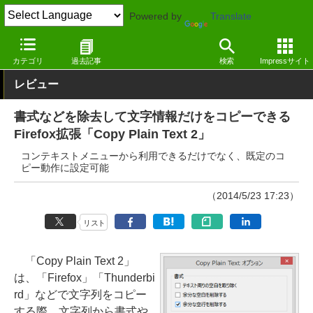
Powered by
Translate
窓の杜
インターネット
Webブラウザー
Firefox拡張機能
カテゴリ
過去記事
検索
Impressサイト
レビュー
書式などを除去して文字情報だけをコピーできる
Firefox拡張「Copy Plain Text 2」
コンテキストメニューから利用できるだけでなく、既定のコ
ピー動作に設定可能
（2014/5/23 17:23）
リスト
「Copy Plain Text 2」
は、「Firefox」「Thunderbi
rd」などで文字列をコピー
する際、文字列から書式や