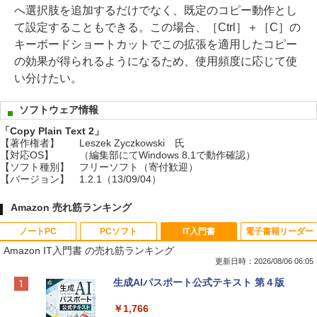
へ選択肢を追加するだけでなく、既定のコピー動作とし
て設定することもできる。この場合、［Ctrl］＋［C］の
キーボードショートカットでこの拡張を適用したコピー
の効果が得られるようになるため、使用頻度に応じて使
い分けたい。
ソフトウェア情報
「Copy Plain Text 2」
【著作権者】
Leszek Zyczkowski 氏
【対応OS】
（編集部にてWindows 8.1で動作確認）
【ソフト種別】
フリーソフト（寄付歓迎）
【バージョン】
1.2.1（13/09/04）
Amazon 売れ筋ランキング
ノートPC
PCソフト
IT入門書
電子書籍リーダー
Amazon IT入門書 の売れ筋ランキング
更新日時：2026/08/06 06:05
Apple 2026 MacBook Neo A18 Proチッ
Xbox プリペイドカード 10,000円 デジタ
生成AIパスポート公式テキスト 第４版
プ搭載13インチノートブック：AIとAppl
ルコード 【旧 Xbox ギフトカード】 [オ
e Intelligenceのために設計、Liquid Ret
ンラインコード]
￥1,766