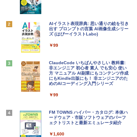
inaディスプレイ、8GBユニファイドメモ
リ、512GB SSDストレージ、1080p Fac
￥10,000
eTime HDカメラ、Touch ID - インディ
ゴ
AIイラスト表現辞典: 思い通りの絵を引き
Robloxギフトカード - 800 Robux 【限
￥137,800
出す プロンプトの言葉 AI画像生成シリー
定バーチャルアイテムを含む】 【オンラ
ズ (はぴーイラストLabo)
インゲームコード】 ロブロックス | オン
ラインコード版
tomtoc 360°保護 15.6 16インチ パソコ
￥99
ンケース Dell NEC Lavie ASUS HP dyna
￥1,300
book Lenovo対応
ClaudeCode いちばんやさしい 教科書:
￥2,952
非エンジニア 初心者 素人 でも安心 使い
Microsoft Office Home & Business 202
方 マニュアル AI副業にもコンテンツ作成
4(最新 永続版)|オンラインコード版|Wind
にもKindle出版にも！ 非エンジニアのた
ows11、10/mac対応|PC2台
めのAIコーディング入門シリーズ
Apple 2026 MacBook Air M5チップ搭載
13インチノートブック：AIとApple Intell
￥39,582
igence、13.6インチLiquid Retinaディ
￥99
スプレイ、24GBユニファイドメモリ、1
TB SSD、12MPセンターフレームカメ
Robloxギフトカード - 2,000 Robux 【限
ラ、Touch ID - スカイブルー + 3年延長
FM TOWNS ハイパー・カタログ: 本体ハ
定バーチャルアイテムを含む】 【オンラ
AppleCare+ for 13インチMacBook Air
ードウェア・市販ソフトウェアのパーフ
インゲームコード】 ロブロックス | オン
(M5)|ダウンロード版
ェクトリストと最新エミュレータ紹介
ラインコード版
￥331,701
￥1,600
￥3,200