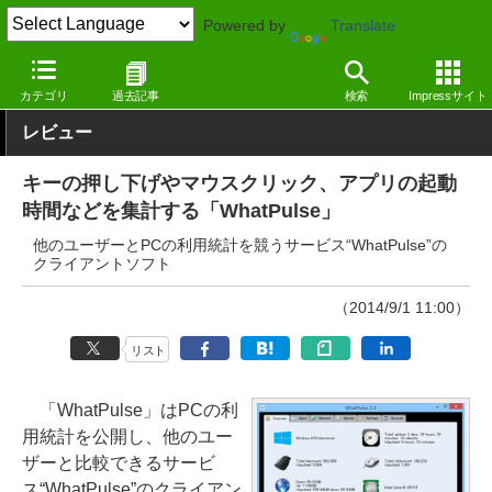
Powered by
Translate
窓の杜
システム・ファイル
ハードウェア
Windows
カテゴリ
過去記事
検索
Impressサイト
レビュー
キーの押し下げやマウスクリック、アプリの起動
時間などを集計する「WhatPulse」
他のユーザーとPCの利用統計を競うサービス“WhatPulse”の
クライアントソフト
（2014/9/1 11:00）
リスト
「WhatPulse」はPCの利
用統計を公開し、他のユー
ザーと比較できるサービ
ス“WhatPulse”のクライアン