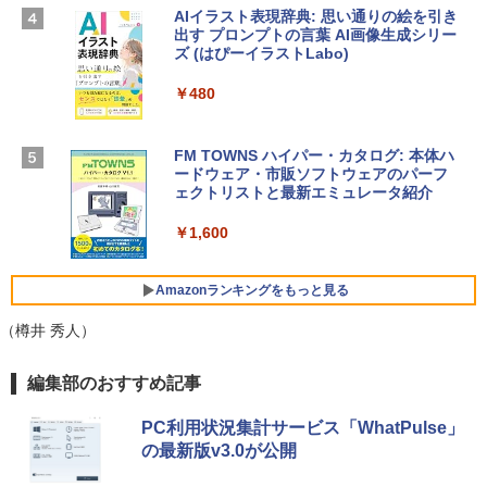
ームカメラ、日本語キーボード、Touch I
AIイラスト表現辞典: 思い通りの絵を引き
D - ミッドナイト
出す プロンプトの言葉 AI画像生成シリー
Microsoft Office Home & Business 202
ズ (はぴーイラストLabo)
4(最新 永続版)|オンラインコード版|Wind
￥278,800
ows11、10/mac対応|PC2台
￥480
￥39,582
【Amazon.co.jp限定】 HP ノートパソコ
ン 15-fd 15.6インチ 16GBメモリ 512GB
FM TOWNS ハイパー・カタログ: 本体ハ
SSD インテル Core 5
ードウェア・市販ソフトウェアのパーフ
Windows版 | Minecraft (マインクラフ
ェクトリストと最新エミュレータ紹介
ト): Java & Bedrock Edition | オンライ
￥129,800
ンコード版
￥1,600
￥3,600
FMV ノートパソコン WE1-K3 (MS 365 P
ersonal/Copilotキー搭載/Win 11/15.6型/
Amazonランキングをもっと見る
Core i5/16GB/SSD 512GB/ホワイト) FM
VWK3E15W_AZ
（樽井 秀人）
￥139,880
Amazon Kindle - 目に優しい、かさばら
編集部のおすすめ記事
ない、大きな画面で読みやすい、6週間持
続バッテリー、6インチディスプレイ電子
PC利用状況集計サービス「WhatPulse」
書籍リーダー、マッチャ、16GB、広告な
の最新版v3.0が公開
し