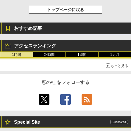
￥31,980
トップページに戻る
New Amazon Kindle Scribe Colorsoft |
おすすめ記事
11インチカラーディスプレイ、64GBスト
レージ、ノート機能搭載、明るさ自動調
整、色調調節ライト、プレミアムペン付
き、グラファイト
アクセスランキング
1時間
24時間
1週間
1カ月
￥115,980
もっと見る
窓の杜 をフォローする
Special Site