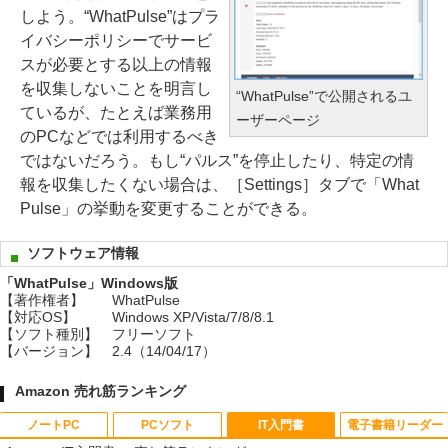
しよう。“WhatPulse”はプラ
イバシーポリシーでサービ
スが必要とする以上の情報
を収集しないことを明言し
“WhatPulse”で公開されるユ
ているが、たとえば業務用
ーザーページ
のPCなどでは利用するべき
ではないだろう。もし“パルス”を停止したり、特定の情
報を収集したくない場合は、［Settings］タブで「What
Pulse」の挙動を変更することができる。
ソフトウェア情報
「WhatPulse」Windows版
【著作権者】
WhatPulse
【対応OS】
Windows XP/Vista/7/8/8.1
【ソフト種別】
フリーソフト
【バージョン】
2.4（14/04/17）
Amazon 売れ筋ランキング
ノートPC
PCソフト
IT入門書
電子書籍リーダー