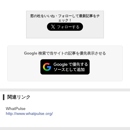
￥16,980
窓の杜をいいね・フォローして最新記事をチ
Kindle Paperwhite シグニチャーエディ
ェック！
ション (32GB) 7インチディスプレイ、明
るさ自動調整、色調調節ライト、12週間
持続バッテリー、広告なし、メタリック
ブラック
￥27,980
Google 検索で当サイトの記事を優先表示させる
Amazon Kindle Paperwhite (16GB) 7イ
ンチディスプレイ、色調調節ライト、12
週間持続バッテリー、広告なし、ブラッ
ク
￥22,980
関連リンク
Amazon Kindle Colorsoft | 16GBストレ
WhatPulse
ージ、防水、7インチカラーディスプレ
http://www.whatpulse.org/
イ、色調調節ライト、最大8週間持続バッ
テリー、広告無し、ブラック (2025年発
売)