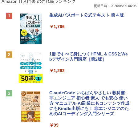
Amazon IT入門書 の売れ筋ランキング
更新日時：2026/08/09 06:05
Apple 2026 MacBook Neo A18 Proチッ
Robloxギフトカード - 800 Robux 【限
生成AIパスポート公式テキスト 第４版
プ搭載13インチノートブック：AIとAppl
定バーチャルアイテムを含む】 【オンラ
e Intelligenceのために設計、Liquid Ret
インゲームコード】 ロブロックス | オン
￥1,766
inaディスプレイ、8GBユニファイドメモ
ラインコード版
リ、512GB SSDストレージ、1080p Fac
eTime HDカメラ、Touch ID - インディ
￥1,300
ゴ
1冊ですべて身につくHTML & CSSとWe
￥137,800
bデザイン入門講座［第2版］
Robloxギフトカード - 1000 Robux 【限
定バーチャルアイテムを含む】 【オンラ
インゲームコード】 ロブロックス |オン
￥1,292
tomtoc 360°保護 15.6 16インチ パソコ
ラインコード版
ンケース Dell NEC Lavie ASUS HP dyna
book Lenovo対応
￥1,600
ClaudeCode いちばんやさしい 教科書:
￥2,952
非エンジニア 初心者 素人 でも安心 使い
方 マニュアル AI副業にもコンテンツ作成
Robloxギフトカード - 2,000 Robux 【限
にもKindle出版にも！ 非エンジニアのた
定バーチャルアイテムを含む】 【オンラ
めのAIコーディング入門シリーズ
Apple 2026 MacBook Air M5チップ搭載
インゲームコード】 ロブロックス | オン
13インチノートブック：AIとApple Intell
ラインコード版
￥99
igence、13.6インチLiquid Retinaディ
スプレイ、16GBユニファイドメモリ、1
￥3,200
TB SSDストレージ、12MPセンターフレ