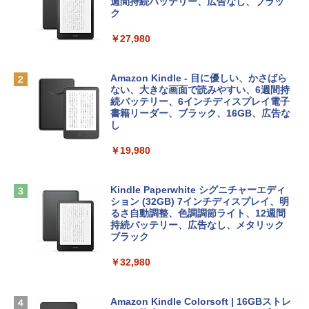
e Intelligenceのために設計、Liquid Ret
ンラインコード]
週間持続バッテリー、広告なし、ブラッ
￥1,766
inaディスプレイ、8GBユニファイドメモ
ク
リ、512GB SSDストレージ、1080p Fac
￥10,000
eTime HDカメラ、Touch ID - インディ
￥27,980
ゴ
AIイラスト表現辞典: 思い通りの絵を引き
Robloxギフトカード - 800 Robux 【限
￥137,800
出す プロンプトの言葉 AI画像生成シリー
定バーチャルアイテムを含む】 【オンラ
Amazon Kindle - 目に優しい、かさばら
ズ (はぴーイラストLabo)
インゲームコード】 ロブロックス | オン
ない、大きな画面で読みやすい、6週間持
ラインコード版
続バッテリー、6インチディスプレイ電子
tomtoc 360°保護 15.6 16インチ パソコ
書籍リーダー、ブラック、16GB、広告な
￥99
ンケース Dell NEC Lavie ASUS HP dyna
し
￥1,300
book Lenovo対応
￥19,980
ClaudeCode いちばんやさしい 教科書:
￥2,952
非エンジニア 初心者 素人 でも安心 使い
Microsoft Office Home & Business 202
方 マニュアル AI副業にもコンテンツ作成
4(最新 永続版)|オンラインコード版|Wind
にもKindle出版にも！ 非エンジニアのた
ows11、10/mac対応|PC2台
Kindle Paperwhite シグニチャーエディ
めのAIコーディング入門シリーズ
Apple 2026 MacBook Air M5チップ搭載
ション (32GB) 7インチディスプレイ、明
13インチノートブック：AIとApple Intell
るさ自動調整、色調調節ライト、12週間
￥39,582
igence、13.6インチLiquid Retinaディ
持続バッテリー、広告なし、メタリック
￥99
スプレイ、24GBユニファイドメモリ、1
ブラック
TB SSDストレージ、12MPセンターフレ
Robloxギフトカード - 2,000 Robux 【限
ームカメラ、日本語キーボード、Touch I
￥32,980
FM TOWNS ハイパー・カタログ: 本体ハ
定バーチャルアイテムを含む】 【オンラ
D - スカイブルー
ードウェア・市販ソフトウェアのパーフ
インゲームコード】 ロブロックス | オン
ェクトリストと最新エミュレータ紹介
ラインコード版
￥298,901
Amazon Kindle Colorsoft | 16GBストレ