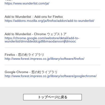
https://www.wunderlist.com/ja/
Add to Wunderlist :: Add-ons for Firefox
https://addons.mozilla.org/ja/firefox/addon/add-to-wunderlist/
Add to Wunderlist - Chrome ウェブストア
https://chrome.google.com/webstore/detail/add-to-
wunderlist/dmnddeddcgdllibmaodanoonljfdmooc
Firefox - 窓の杜ライブラリ
http://www.forest.impress.co.jp/library/software/firefox/
Google Chrome - 窓の杜ライブラリ
http://www.forest.impress.co.jp/library/software/googlechrome/
トップページに戻る