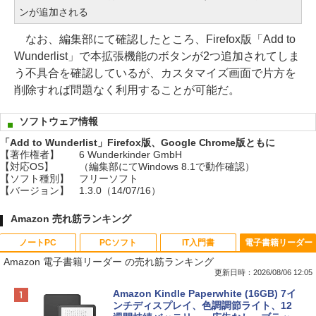
ンが追加される
なお、編集部にて確認したところ、Firefox版「Add to
Wunderlist」で本拡張機能のボタンが2つ追加されてしま
う不具合を確認しているが、カスタマイズ画面で片方を
削除すれば問題なく利用することが可能だ。
ソフトウェア情報
「Add to Wunderlist」Firefox版、Google Chrome版ともに
【著作権者】
6 Wunderkinder GmbH
【対応OS】
（編集部にてWindows 8.1で動作確認）
【ソフト種別】
フリーソフト
【バージョン】
1.3.0（14/07/16）
Amazon 売れ筋ランキング
ノートPC
PCソフト
IT入門書
電子書籍リーダー
Amazon 電子書籍リーダー の売れ筋ランキング
更新日時：2026/08/06 12:05
Apple 2026 MacBook Neo A18 Proチッ
Xbox プリペイドカード 10,000円 デジタ
生成AIパスポート公式テキスト 第４版
Amazon Kindle Paperwhite (16GB) 7イ
プ搭載13インチノートブック：AIとAppl
ルコード 【旧 Xbox ギフトカード】 [オ
ンチディスプレイ、色調調節ライト、12