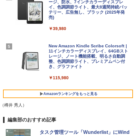
ージ、防水、7インチカラーディスプレ
￥1,600
￥3,200
イ、色調調節ライト、最大8週間持続バッ
【Amazon.co.jp限定】 HP ノートパソコ
テリー、広告無し、ブラック (2025年発
ン 15-fd 15.6インチ 16GBメモリ 512GB
売)
1冊ですべて身につくHTML & CSSとWe
Robloxギフトカード - 1000 Robux 【限
SSD インテル Core 5
bデザイン入門講座［第2版］
定バーチャルアイテムを含む】 【オンラ
￥39,980
インゲームコード】 ロブロックス |オン
￥129,800
ラインコード版
￥2,326
New Amazon Kindle Scribe Colorsoft |
￥1,600
FMV ノートパソコン WE1-K3 (MS 365 P
11インチカラーディスプレイ、64GBスト
ersonal/Copilotキー搭載/Win 11/15.6型/
レージ、ノート機能搭載、明るさ自動調
Core i5/16GB/SSD 512GB/ホワイト) FM
整、色調調節ライト、プレミアムペン付
VWK3E15W_AZ
き、グラファイト
￥119,800
￥115,980
Amazonランキングをもっと見る
（樽井 秀人）
編集部のおすすめ記事
タスク管理ツール「Wunderlist」にWind