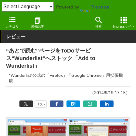
Powered by
Translate
窓の杜
スケジュール・タスク管理
タスク管理
Google Chro
カテゴリ
過去記事
検索
Impressサイト
レビュー
“あとで読む”ページをToDoサービ
ス“Wunderlist”へストック「Add to
Wunderlist」
“Wunderlist”公式の「Firefox」「Google Chrome」用拡張機
能
（2014/9/19 17:15）
リスト