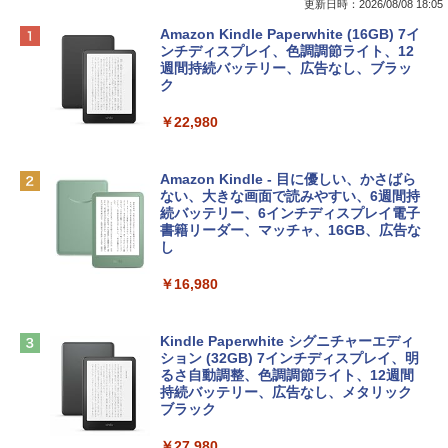
更新日時：2026/08/08 18:05
Apple 2026 MacBook Neo A18 Proチッ
Robloxギフトカード - 800 Robux 【限
生成AIパスポート公式テキスト 第４版
Amazon Kindle Paperwhite (16GB) 7イ
プ搭載13インチノートブック：AIとAppl
定バーチャルアイテムを含む】 【オンラ
ンチディスプレイ、色調調節ライト、12
e Intelligenceのために設計、Liquid Ret
インゲームコード】 ロブロックス | オン
週間持続バッテリー、広告なし、ブラッ
￥1,766
inaディスプレイ、8GBユニファイドメモ
ラインコード版
ク
リ、512GB SSDストレージ、1080p Fac
eTime HDカメラ、Touch ID - シルバー
￥1,300
￥22,980
￥131,111
AIイラスト表現辞典: 思い通りの絵を引き
出す プロンプトの言葉 AI画像生成シリー
Robloxギフトカード - 1000 Robux 【限
Amazon Kindle - 目に優しい、かさばら
ズ (はぴーイラストLabo)
定バーチャルアイテムを含む】 【オンラ
ない、大きな画面で読みやすい、6週間持
tomtoc 360°保護 15.6 16インチ パソコ
インゲームコード】 ロブロックス |オン
続バッテリー、6インチディスプレイ電子
ンケース Dell NEC Lavie ASUS HP dyna
ラインコード版
書籍リーダー、マッチャ、16GB、広告な
￥480
book Lenovo対応
し
￥1,600
￥2,952
￥16,980
ClaudeCode いちばんやさしい 教科書:
非エンジニア 初心者 素人 でも安心 使い
方 マニュアル AI副業にもコンテンツ作成
Microsoft Office Home & Business 202
にもKindle出版にも！ 非エンジニアのた
Apple 2026 MacBook Air M5チップ搭載
4(最新 永続版)|オンラインコード版|Wind
Kindle Paperwhite シグニチャーエディ
めのAIコーディング入門シリーズ
13インチノートブック：AIとApple Intell
ows11、10/mac対応|PC2台
ション (32GB) 7インチディスプレイ、明
igence、13.6インチLiquid Retinaディ
るさ自動調整、色調調節ライト、12週間
スプレイ、16GBユニファイドメモリ、1
持続バッテリー、広告なし、メタリック
￥99
￥39,582
TB SSDストレージ、12MPセンターフレ
ブラック
ームカメラ、日本語キーボード、Touch I
D - ミッドナイト
￥27,980