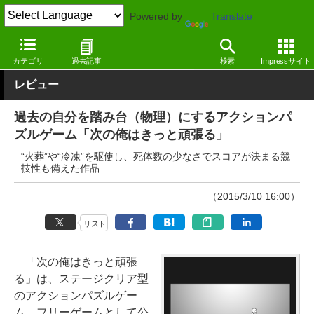
Powered by
Translate
窓の杜
エンタメ
ゲーム
Windows
カテゴリ
過去記事
検索
Impressサイト
レビュー
過去の自分を踏み台（物理）にするアクションパ
ズルゲーム「次の俺はきっと頑張る」
“火葬”や“冷凍”を駆使し、死体数の少なさでスコアが決まる競
技性も備えた作品
（2015/3/10 16:00）
リスト
「次の俺はきっと頑張
る」は、ステージクリア型
のアクションパズルゲー
ム。フリーゲームとして公