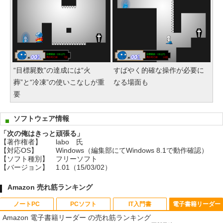
“目標屍数”の達成には“火
すばやく的確な操作が必要に
葬”と“冷凍”の使いこなしが重
なる場面も
要
ソフトウェア情報
「次の俺はきっと頑張る」
【著作権者】
labo 氏
【対応OS】
Windows（編集部にてWindows 8.1で動作確認）
【ソフト種別】
フリーソフト
【バージョン】
1.01（15/03/02）
Amazon 売れ筋ランキング
ノートPC
PCソフト
IT入門書
電子書籍リーダー
Amazon 電子書籍リーダー の売れ筋ランキング