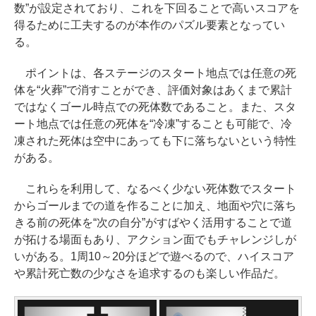
数”が設定されており、これを下回ることで高いスコアを
得るために工夫するのが本作のパズル要素となってい
る。
ポイントは、各ステージのスタート地点では任意の死
体を“火葬”で消すことができ、評価対象はあくまで累計
ではなくゴール時点での死体数であること。また、スタ
ート地点では任意の死体を“冷凍”することも可能で、冷
凍された死体は空中にあっても下に落ちないという特性
がある。
これらを利用して、なるべく少ない死体数でスタート
からゴールまでの道を作ることに加え、地面や穴に落ち
きる前の死体を“次の自分”がすばやく活用することで道
が拓ける場面もあり、アクション面でもチャレンジしが
いがある。1周10～20分ほどで遊べるので、ハイスコア
や累計死亡数の少なさを追求するのも楽しい作品だ。