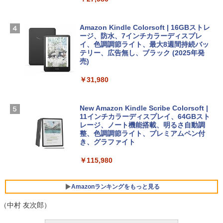
1冊ですべて身につくHTML & CSSとWe
Robloxギフトカード - 2,000 Robux 【限
bデザイン入門講座［第2版］
定バーチャルアイテムを含む】 【オンラ
￥278,800
インゲームコード】 ロブロックス | オン
ラインコード版
Amazon Kindle Colorsoft | 16GBストレ
￥1,292
ージ、防水、7インチカラーディスプレ
【Amazon.co.jp限定】 HP ノートパソコ
イ、色調調節ライト、最大8週間持続バッ
￥3,200
ン 15-fd 15.6インチ 16GBメモリ 512GB
テリー、広告無し、ブラック (2025年発
SSD インテル Core 5
売)
FM TOWNS ハイパー・カタログ: 本体ハ
ードウェア・市販ソフトウェアのパーフ
Windows版 | Minecraft (マインクラフ
￥129,800
￥31,980
ェクトリストと最新エミュレータ紹介
ト): Java & Bedrock Edition | オンライ
ンコード版
￥1,600
FMV ノートパソコン WE1-K3 (MS 365 P
New Amazon Kindle Scribe Colorsoft |
￥3,600
ersonal/Copilotキー搭載/Win 11/15.6型/
11インチカラーディスプレイ、64GBスト
Core i5/16GB/SSD 512GB/ホワイト) FM
レージ、ノート機能搭載、明るさ自動調
VWK3E15W_AZ
整、色調調節ライト、プレミアムペン付
き、グラファイト
￥139,880
￥115,980
Amazonランキングをもっと見る
（中村 友次郎）